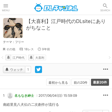
DLチャンネル
MENU
SEARCH
【大喜利】江戸時代のDLsiteにあり
がちなこと
テーマ：フリー
その他
18レス
9年前
江戸時代
大喜利
ウォッチ
1
最新20件
最初から見る
前の20件
1
名もなき紳士
: 2017/06/04(日) 15:59:09
南総里見八犬伝の二次創作が流行る