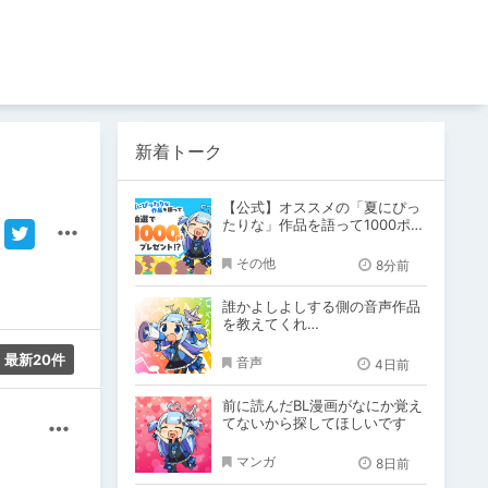
新着トーク
【公式】オススメの「夏にぴっ
たりな」作品を語って1000ポイ
ント！？
その他
8分前
誰かよしよしする側の音声作品
を教えてくれ…
最新20件
音声
4日前
前に読んだBL漫画がなにか覚え
てないから探してほしいです
その他
マンガ
8日前