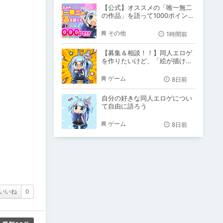
【公式】オススメの「唯一無二
の作品」を語って1000ポイン
ト！？
その他
1時間前
【募集＆相談！！】同人エロゲ
を作りたいけど、「絵が描けな
い！！」「システム作りできな
い！」
ゲーム
8日前
自分の好きな同人エロゲについ
て自由に語ろう
ゲーム
8日前
いいね
0