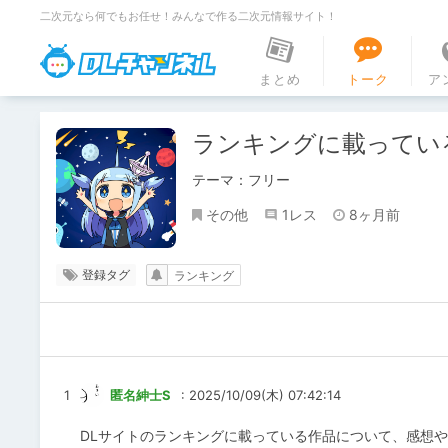
二次元なら何でもお任せ！みんなで作る二次元情報サイト！
DLチャンネル
まとめ
トーク
ア
ランキングに載ってい
テーマ：フリー
その他
1レス
8ヶ月前
登録タグ
ランキング
1
匿名紳士S
: 2025/10/09(木) 07:42:14
DLサイトのランキングに載っている作品について、感想