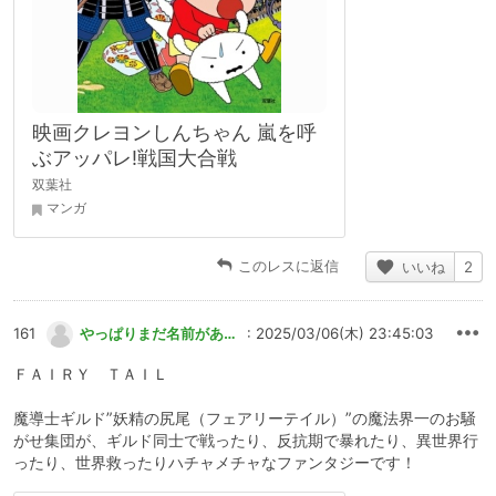
映画クレヨンしんちゃん 嵐を呼
ぶアッパレ!戦国大合戦
双葉社
マンガ
このレスに返信
いいね
2
161
やっぱりまだ名前がありません
: 2025/03/06(木) 23:45:03
ＦＡＩＲＹ ＴＡＩＬ
魔導士ギルド”妖精の尻尾（フェアリーテイル）”の魔法界一のお騒
がせ集団が、ギルド同士で戦ったり、反抗期で暴れたり、異世界行
ったり、世界救ったりハチャメチャなファンタジーです！