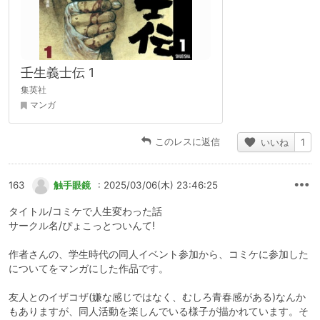
壬生義士伝 1
集英社
マンガ
このレスに返信
いいね
1
163
触手眼鏡
: 2025/03/06(木) 23:46:25
タイトル/コミケで人生変わった話
サークル名/ぴょこっとついんて!
作者さんの、学生時代の同人イベント参加から、コミケに参加した
についてをマンガにした作品です。
友人とのイザコザ(嫌な感じではなく、むしろ青春感がある)なんか
もありますが、同人活動を楽しんでいる様子が描かれています。そ