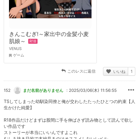
きんこむぎ!～家出中の金髪小麦
肌娘～
VENUS
ゲーム
このレスに返信
いいね
1
152
まだ名前がありません
: 2025/03/06(木) 11:56:55
TSしてしまった幼馴染同僚と俺が交わしたたったひとつの約束【人
生かけた純愛】
R18作品だけどまずは股間に手を伸ばさず読み物として読んで欲し
い作品です
ストーリーが本当にいいんですよこれ
むしろ抜き目的で本編見るのはオススメしないレベル