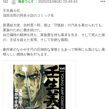
162
海老でんす
: 2025/03/06(木) 23:45:43
壬生義士伝
浅田次郎の同名小説のコミック化
新選組大使、吉村貫一郎。彼は「守銭奴」の汚名を着せられても、
家族のために働き続けた。
自己犠牲の精神を持ち、家族愛を持ち幕末を生き、そして死んだ彼
の、主従を超えた友情。そして壮絶な最期。
劇作家のなかやす巧の圧倒的な筆致ともあって映画にも負けない素
晴らしい感情が胸を打ちます。