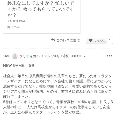
終末なにしてますか？ 忙しいで
すか？ 救ってもらっていいです
か？
KADOKAWA
ノベル
このレスに返信
いいね
1
149
クリティカル
: 2025/03/06(木) 00:32:37
NEW GAME！ 5巻
社会人一年目の涼風青葉が憧れの先輩のもと、夢だったキャラクタ
ーデザイナーになるためにゲーム会社で働くお話。壁にぶつかって
成長するだけでなく、挫折や回り道など、可愛い絵柄でありながら
シリアスな描写が印象的。その分、前向きに進み始めた時に涙がこ
ぼれてしまった。
5巻はスピンオフとなっていて、青葉が高校生の時のお話。仲良し3
人組の中に、1人だけ高校生からイラストのお仕事をしている友達
が。主人公の原点とスタートラインを繋ぐ物語。