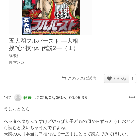
五大湖フルバースト ―大相
撲“心･技･体”伝説2―（１）
講談社
マンガ
このレスに返信
いいね
1
147
雑豊
: 2025/03/06(木) 00:05:35
うしおととら
ベッタベタなんですけどやっぱり子どもの頃からずっとうしおとと
ら読むと泣いちゃうんですよね。
未読の人は本当に幸福なんで一度手にとって読んでみてほしい。