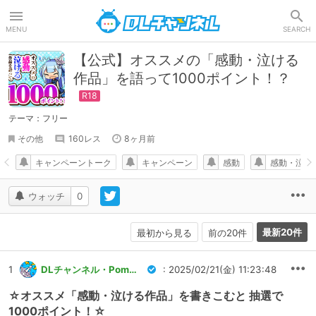
DLチャンネル
MENU
SEARCH
【公式】オススメの「感動・泣ける
作品」を語って1000ポイント！？
テーマ：フリー
その他
160レス
8ヶ月前
キャンペーントーク
キャンペーン
感動
感動・泣け
ウォッチ
0
最新20件
最初から見る
前の20件
1
DLチャンネル・Pommu運営
: 2025/02/21(金) 11:23:48
☆オススメ「感動・泣ける作品」を書きこむと 抽選で
1000ポイント！☆