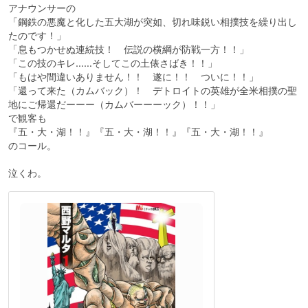
アナウンサーの
「鋼鉄の悪魔と化した五大湖が突如、切れ味鋭い相撲技を繰り出し
たのです！」
「息もつかせぬ連続技！ 伝説の横綱が防戦一方！！」
「この技のキレ……そしてこの土俵さばき！！」
「もはや間違いありません！！ 遂に！！ ついに！！」
「還って来た（カムバック）！ デトロイトの英雄が全米相撲の聖
地にご帰還だーーー（カムバーーーック）！！」
で観客も
『五・大・湖！！』『五・大・湖！！』『五・大・湖！！』
のコール。
泣くわ。