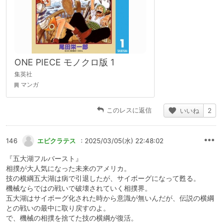
ONE PIECE モノクロ版 1
集英社
マンガ
このレスに返信
いいね
2
146
エピクラテス
: 2025/03/05(水) 22:48:02
『五大湖フルバースト』
相撲が大人気になった未来のアメリカ。
技の横綱五大湖は病で引退したが、サイボーグになって甦る。
機械ならではの戦いで破壊されていく相撲界。
五大湖はサイボーグ化された時から意識が無いんだが、伝説の横綱
との戦いの最中に取り戻すのよ。
で、機械の相撲を捨てた技の横綱が復活。