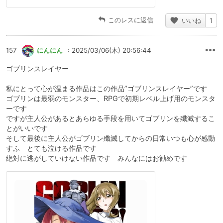
このレスに返信
いいね
1
157
にんにん
: 2025/03/06(木) 20:56:44
ゴブリンスレイヤー
私にとって心が温まる作品はこの作品”ゴブリンスレイヤー”です
ゴブリンは最弱のモンスター、RPGで初期レベル上げ用のモンスタ
ーです
ですが主人公があるとあらゆる手段を用いてゴブリンを殲滅するこ
とがいいです
そして最後に主人公がゴブリン殲滅してからの日常いつも心が感動
すふ とても泣ける作品です
絶対に逃がしていけない作品です みんなにはお勧めです