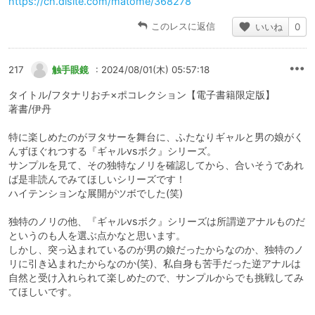
https://ch.dlsite.com/matome/368278
このレスに返信
いいね
0
217
触手眼鏡
: 2024/08/01(木) 05:57:18
タイトル/フタナリおチ×ポコレクション【電子書籍限定版】
著書/伊丹
特に楽しめたのがヲタサーを舞台に、ふたなりギャルと男の娘がく
んずほぐれつする『ギャルvsボク』シリーズ。
サンプルを見て、その独特なノリを確認してから、合いそうであれ
ば是非読んでみてほしいシリーズです！
ハイテンションな展開がツボでした(笑)
独特のノリの他、『ギャルvsボク』シリーズは所謂逆アナルものだ
というのも人を選ぶ点かなと思います。
しかし、突っ込まれているのが男の娘だったからなのか、独特のノ
リに引き込まれたからなのか(笑)、私自身も苦手だった逆アナルは
自然と受け入れられて楽しめたので、サンプルからでも挑戦してみ
てほしいです。