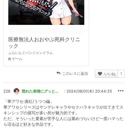
医療無法人おおやぶ死科クリニ
ック
ふらいんぐパンジャンドラム
ゲーム
このレスに返信
いいね
1
226
照れた表情にグッとくる
: 2024/08/01(木) 20:44:35
「華アワセ:唐紅/うつつ編」
華アワセシリーズはヤンデレキャラやセクハラキャラが出てきてス
キンシップの描写が多い所が魅力的です。
ただ、そういった要素が苦手な人には薦めづらいけど一度ハマった
ら沼るほど好きな作品です。