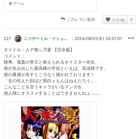
ゲーム
このレスに返信
いいね
0
227
ニジデーミル・イシュカンスキー
: 2024/08/01(木) 20:51:01
タイトル：人デ無シ乃宴 【完全版】
コメント：
陵辱、鬼畜の帝王と称えられるオイスター先生。
彼が生み出した最高峰の竿役といえば、高須様です。
彼の暴虐が余すところなく描かれております！
「女の怯えた顔ほど面白ェもんはねえだろう」。
こんなことを言うキャラがいるマンガを、
他人様にオススメすることはできませんねぇ……。