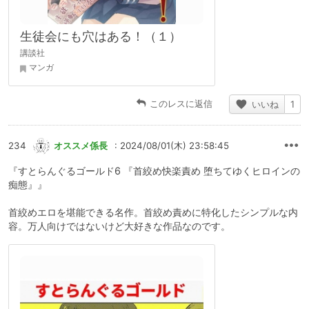
生徒会にも穴はある！（１）
講談社
マンガ
このレスに返信
いいね
1
234
オススメ係長
: 2024/08/01(木) 23:58:45
『すとらんぐるゴールド6 『首絞め快楽責め 堕ちてゆくヒロインの
痴態』』
首絞めエロを堪能できる名作。首絞め責めに特化したシンプルな内
容。万人向けではないけど大好きな作品なのです。