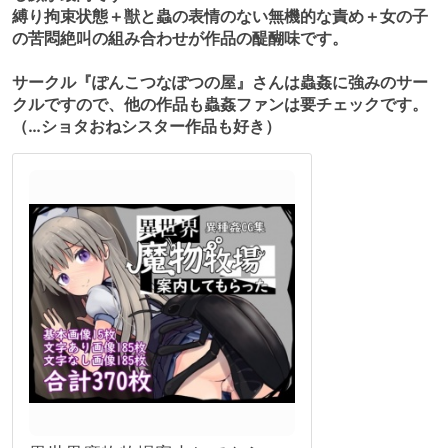
縛り拘束状態＋獣と蟲の表情のない無機的な責め＋女の子
の苦悶絶叫の組み合わせが作品の醍醐味です。
サークル『ぽんこつなぽつの屋』さんは蟲姦に強みのサー
クルですので、他の作品も蟲姦ファンは要チェックです。
（…ショタおねシスター作品も好き）