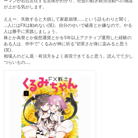
ーマンが右往左往する意味がわかり、社会の動き経済活動への感度
が上がる気がします。
ええー、失敗すると大損して家庭崩壊……という話もわりと聞く。
…人にはFXは勧めない(笑)。自分のせいで破産とか嫌なので。やる
人は勝手に実践しましょう。
株とか為替とか仮想通貨とかを5年以上アクティブ運用した経験の
ある人は、作中で”くるみが神に祈る”切実さが身に染みると思う
(笑)。
相場人のどん底・有頂天をよく表現できてると思う。読んでて少し
つらいもの...。