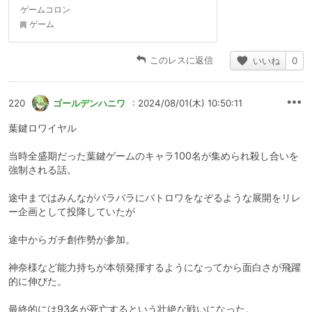
ゲームコロン
ゲーム
このレスに返信
いいね
0
220
ゴールデンハニワ
: 2024/08/01(木) 10:50:11
葉鍵ロワイヤル
当時全盛期だった葉鍵ゲームのキャラ100名が集められ殺し合いを
強制される話。
途中まではみんながバラバラにバトロワをなぞるような展開をリレ
ー企画として投降していたが
途中からガチ創作勢が参加。
神奈様など能力持ちが本領発揮するようになってから面白さが飛躍
的に伸びた。
最終的には93名が死亡するという壮絶な戦いになった。