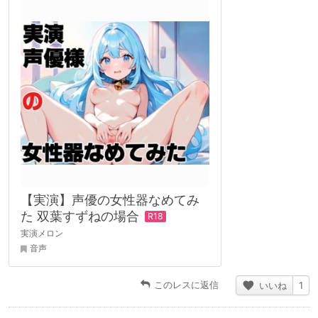
【実演】声優の女性器なめてみ
た 双葉すずねの場合
実演メロン
音声
このレスに返信
いいね
1