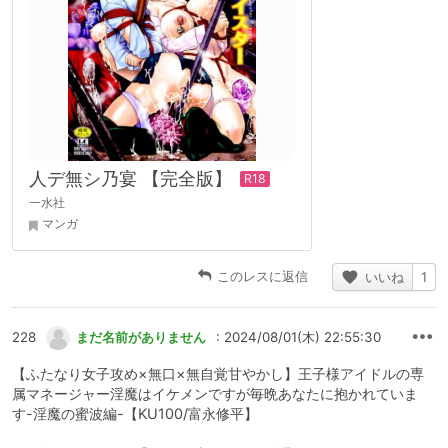
人デ無シ乃宴 【完全版】
一水社
マンガ
このレスに返信
いいね
1
228
まだ名前がありません
: 2024/08/01(木) 22:55:30
【ふたなり女子攻め×無口×無自覚甘やかし】王子様アイドルの専
属マネージャー淫魔はイケメンですが毎晩あなたに抱かれていま
す-淫魔の蜜波編-【KU100/富永修平】