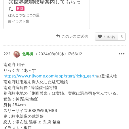
異世界魔物牧場案内してもらっ
た
ぽんこつなぽつの屋
イラスト集
このレスに返信
いいね
3
222
北嶋楓
: 2024/08/01(木) 17:56:12
南別府 翔子
りっく☆じあ～す
https://www.nijiyome.com/app/start/rickg_earth
の登場人物
南別府駐屯地を擬人化した駐屯地娘
南別府病院長 1等陸佐-陸将補
別府駐屯地の「別府希泉」は実姉。実家は温泉宿を営んでいる。
種族：神(駐屯地娘)
身長:154cm
スリーサイズ:B88/W56/H86
妻：駐屯部隊の武器娘
恋人：湯布院 陽葵 と 別府 希泉
イラスト：桐江