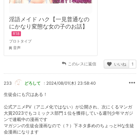
淫語メイド ハク【一見普通なの
にかなり変態な女の子のお話】
プロトタイプ
音声
このレスに返信
いいね
1
233
どろして
: 2024/08/01(木) 23:58:40
生徒会にも穴はある！
公式アニメPV（アニメ化ではない）が公開され、次にくるマンガ
大賞2023でもコミックス部門１位を獲得している週刊少年マガジ
ンで連載中の漫画です
マガジンの生徒会漫画なので（？）下ネタ多めのちょっとHな生徒
会漫画になります