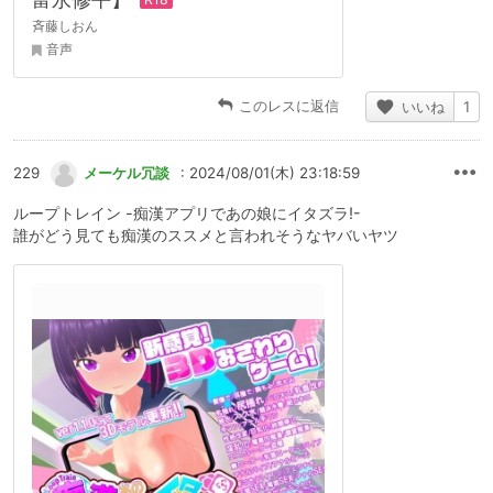
斉藤しおん
音声
このレスに返信
いいね
1
229
メーケル冗談
: 2024/08/01(木) 23:18:59
ループトレイン -痴漢アプリであの娘にイタズラ!-
誰がどう見ても痴漢のススメと言われそうなヤバいヤツ