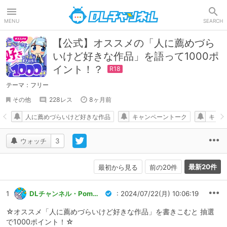
DLチャンネル
MENU
SEARCH
【公式】オススメの「人に薦めづら
いけど好きな作品」を語って1000ポ
イント！？
テーマ：フリー
その他
228レス
8ヶ月前
人に薦めづらいけど好きな作品
キャンペーントーク
キャン
ウォッチ
3
最新20件
最初から見る
前の20件
1
DLチャンネル・Pommu運営
: 2024/07/22(月) 10:06:19
☆オススメ「人に薦めづらいけど好きな作品」を書きこむと 抽選
で1000ポイント！☆