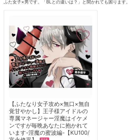
ふた女子×男です。「BLとの違いは？」と聞かれても困ります。
【ふたなり女子攻め×無口×無自
覚甘やかし】王子様アイドルの
専属マネージャー淫魔はイケメ
ンですが毎晩あなたに抱かれて
います-淫魔の蜜波編-【KU100/
富永修平】