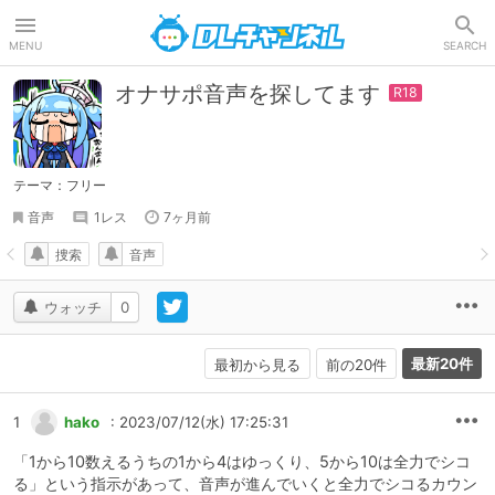
DLチャンネル
MENU
SEARCH
オナサポ音声を探してます
テーマ：フリー
音声
1レス
7ヶ月前
捜索
音声
ウォッチ
0
最新20件
最初から見る
前の20件
1
hako
: 2023/07/12(水) 17:25:31
「1から10数えるうちの1から4はゆっくり、5から10は全力でシコ
る」という指示があって、音声が進んでいくと全力でシコるカウン