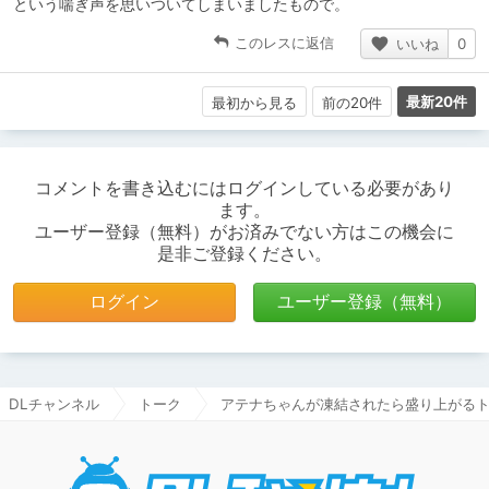
という喘ぎ声を思いついてしまいましたもので。
このレスに返信
いいね
0
最新20件
最初から見る
前の20件
コメントを書き込むにはログインしている必要があり
ます。
ユーザー登録（無料）がお済みでない方はこの機会に
是非ご登録ください。
ログイン
ユーザー登録（無料）
DLチャンネル
トーク
アテナちゃんが凍結されたら盛り上がる
DLチャ