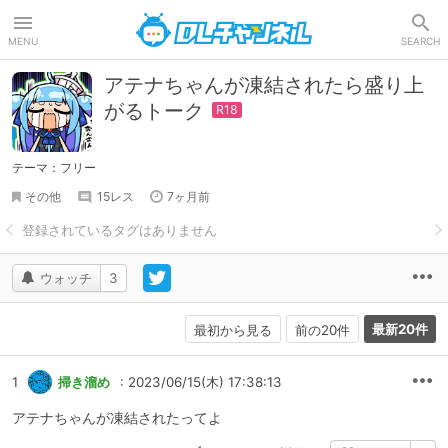
DLチャンネル
MENU
SEARCH
アテナちゃんが凍結されたら盛り上
がるトーク
テーマ：フリー
その他
15レス
7ヶ月前
ウォッチ
3
最新20件
最初から見る
前の20件
1
掃き溜め
: 2023/06/15(木) 17:38:13
アテナちゃんが凍結されたってよ