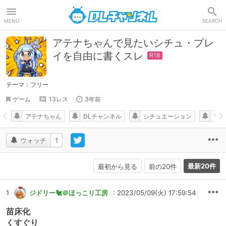
DLチャンネル
MENU
SEARCH
アテナちゃんで見たいシチュ・プレ
イを自由に書くスレ
テーマ：フリー
ゲーム
13レス
3年前
アテナちゃん
DLチャンネル
シチュエーション
プレ
ウォッチ
1
最新20件
最初から見る
前の20件
1
ジドリー🐔＠ほっこり工房
: 2023/05/09(火) 17:59:54
苗床化
くすぐり