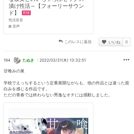
漬け性活～【フォーリーサウン
ド】
性活良音
音声
このレスに返信
いいね
0
194
たぬき
: 2022/03/31(木) 13:32:51
甘喰みの巣
学校でえっちするという定番展開ながらも、他の作品とは違った面
白みを感じる作品です。
ただの青春では終わらない秀逸なオチには感動しました。