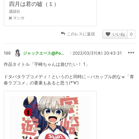
四月は君の嘘（１）
講談社
マンガ
このレスに返信
いいね
0
199
ジャックエース@Pommuなｷﾂﾈ🦊
: 2022/03/31(木) 20:43:31
作品タイトル「宇崎ちゃんは遊びたい！ 1」
ドタバタラブコメディ！というのと同時に～バカップル的なｗ「青
春ラブコメ」の要素もあると思う(*‘∀‘)