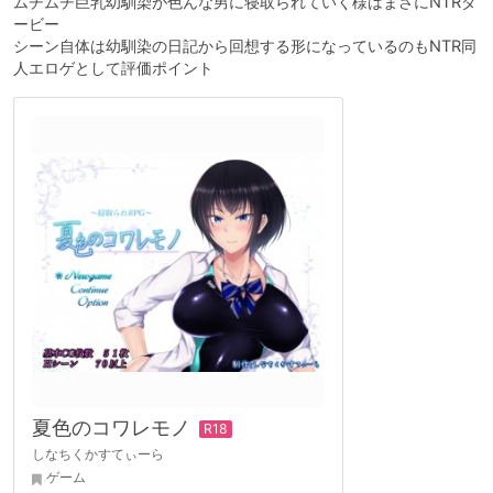
ムチムチ巨乳幼馴染が色んな男に寝取られていく様はまさにNTRダ
ービー
シーン自体は幼馴染の日記から回想する形になっているのもNTR同
人エロゲとして評価ポイント
夏色のコワレモノ
しなちくかすてぃーら
ゲーム