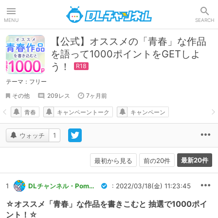
DLチャンネル
MENU
SEARCH
【公式】オススメの「青春」な作品
を語って1000ポイントをGETしよ
う！
テーマ：フリー
その他
209レス
7ヶ月前
青春
キャンペーントーク
キャンペーン
ウォッチ
1
最新20件
最初から見る
前の20件
1
DLチャンネル・Pommu運営
: 2022/03/18(金) 11:23:45
☆オススメ「青春」な作品を書きこむと 抽選で1000ポイ
ント！☆