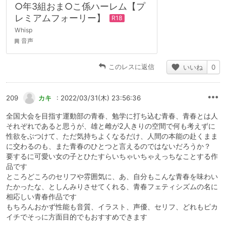
○年3組おま○こ係ハーレム【プ
レミアムフォーリー】
Whisp
音声
このレスに返信
いいね
0
209
カキ
: 2022/03/31(木) 23:56:36
全国大会を目指す運動部の青春、勉学に打ち込む青春、青春とは人
それぞれであると思うが、雄と雌が2人きりの空間で何も考えずに
性欲をぶつけて、ただ気持ちよくなるだけ、人間の本能の赴くまま
に交わるのも、また青春のひとつと言えるのではないだろうか？
要するに可愛い女の子とひたすらいちゃいちゃえっちなことする作
品です
ところどころのセリフや雰囲気に、あ、自分もこんな青春を味わい
たかったな、としんみりさせてくれる、青春フェティシズムの名に
相応しい青春作品です
もちろんおかず性能も音質、イラスト、声優、セリフ、どれもピカ
イチでそっに方面目的でもおすすめできます