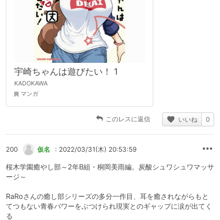
宇崎ちゃんは遊びたい！ 1
KADOKAWA
マンガ
このレスに返信
いいね
0
200
仮名
: 2022/03/31(木) 20:53:59
桜木学園癒やし部～2年B組・桐岡美雨編。炭酸シュワシュワマッサ
ージ～
RaRoさんの癒し部シリーズの多分一作目、耳を癒されながらもと
てつもない青春パワーをぶつけられ現実とのギャップに涙が出てく
る