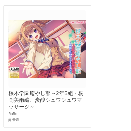
桜木学園癒やし部～2年B組・桐
岡美雨編。炭酸シュワシュワマ
ッサージ～
RaRo
音声