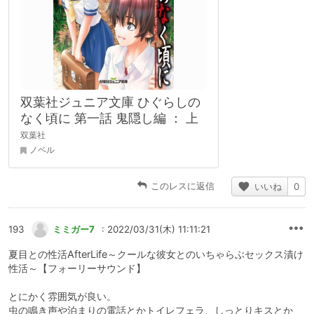
双葉社ジュニア文庫 ひぐらしの
なく頃に 第一話 鬼隠し編 ： 上
双葉社
ノベル
このレスに返信
いいね
0
193
ミミガー7
: 2022/03/31(木) 11:11:21
夏目との性活AfterLife～クールな彼女とのいちゃらぶセックス漬け
性活～【フォーリーサウンド】
とにかく雰囲気が良い。
虫の鳴き声や泊まりの電話とかトイレフェラ、しっとりキスとか