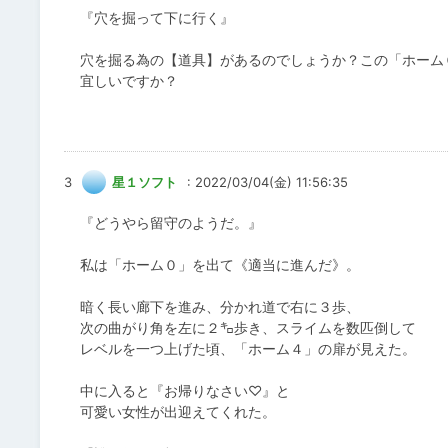
『穴を掘って下に行く』
穴を掘る為の【道具】があるのでしょうか？この「ホーム
宜しいですか？
3
星１ソフト
: 2022/03/04(金) 11:56:35
『どうやら留守のようだ。』
私は「ホーム０」を出て《適当に進んだ》。
暗く長い廊下を進み、分かれ道で右に３歩、
次の曲がり角を左に２㌔歩き、スライムを数匹倒して
レベルを一つ上げた頃、「ホーム４」の扉が見えた。
中に入ると『お帰りなさい♡』と
可愛い女性が出迎えてくれた。