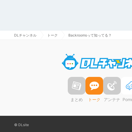
DLチャンネル
トーク
Backroomsって知ってる？
まとめ
トーク
アンテナ
Pom
© DLsite