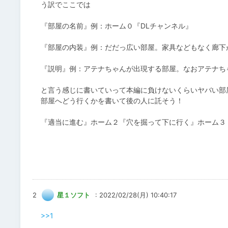
う訳でここでは
『部屋の名前』例：ホーム０『DLチャンネル』
『部屋の内装』例：だだっ広い部屋。家具などもなく廊下
『説明』例：アテナちゃんが出現する部屋。なおアテナち
と言う感じに書いていって本編に負けないくらいヤバい部
部屋へどう行くかを書いて後の人に託そう！
『適当に進む』ホーム２『穴を掘って下に行く』ホーム３
2
星１ソフト
: 2022/02/28(月) 10:40:17
>>1