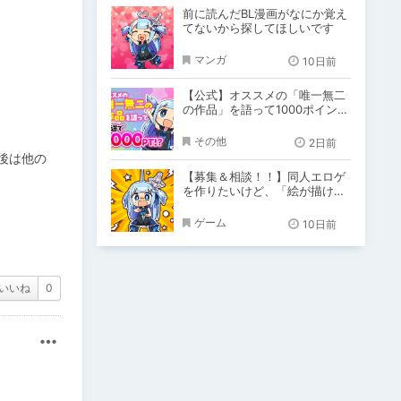
前に読んだBL漫画がなにか覚え
てないから探してほしいです
マンガ
10日前
【公式】オススメの「唯一無二
の作品」を語って1000ポイン
ト！？
その他
2日前
後は他の
【募集＆相談！！】同人エロゲ
を作りたいけど、「絵が描けな
い！！」「システム作りできな
い！」
ゲーム
10日前
いいね
0
その他