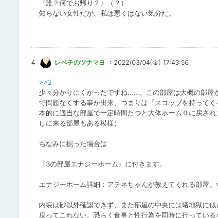
『誰？何でお帰り？』（？）
知らない女性だが、私は悪くはない気分だ。
4
レベチのツナマヨ
: 2022/03/04(金) 17:43:56
>>2
少々分かりにくかったですね……。この部屋は大概の部屋
で問題なくする事が出来、つまりは『スコップを持ってく
本的に適当な部屋で一定時間たつと大体ホーム０に戻され
しに来る部屋もある模様）
ちなみに掘った場合は
『3の部屋エナジーホーム』に付きます。
エナジーホーム詳細：アテネちゃんが教えてくれる部屋。
内装は砂以外確認できず、また部屋の中央には蟻地獄に似
戻ってこれない。恐らく食事と性行為を同時に行っている