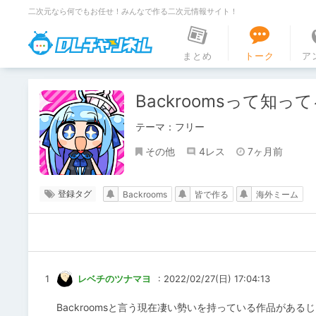
二次元なら何でもお任せ！みんなで作る二次元情報サイト！
DLチャンネル
まとめ
トーク
ア
Backroomsって知っ
テーマ：フリー
その他
4レス
7ヶ月前
登録タグ
Backrooms
皆で作る
海外ミーム
1
レベチのツナマヨ
: 2022/02/27(日) 17:04:13
Backroomsと言う現在凄い勢いを持っている作品が