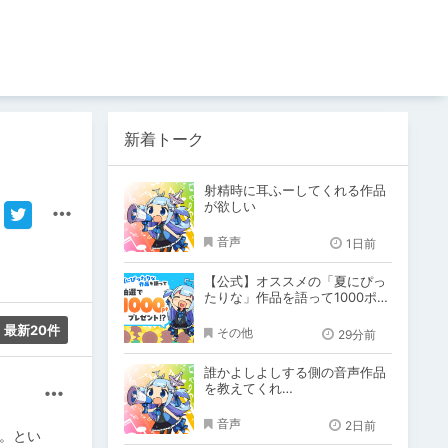
新着トーク
射精時に耳ふーしてくれる作品
が欲しい
音声
1日前
【公式】オススメの「夏にぴっ
たりな」作品を語って1000ポイ
ント！？
最新20件
その他
29分前
誰かよしよしする側の音声作品
を教えてくれ…
その他
音声
2日前
ね。とい