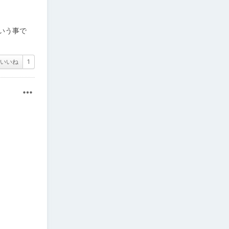
いう事で
いいね
1
その他