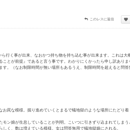
このレスに返信
から行く事が出来、なおかつ持ち物を持ち込む事が出来ます。これは大
ることが前提』であると言う事です。わかりにくかったら申し訳ありま
ます。（なお制限時間が無い場所もあるうえ、制限時間を超えると問答
なお罠な模様。掘り進めていくとまるで蟻地獄のような場所にたどり着
たモン娘が生息していることが判明。こいつに引きずり込まれてしまう
らしく、数は増えている模様。女は問答無用で蟻地獄娘にされる。