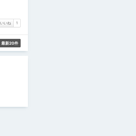
いいね
1
最新20件