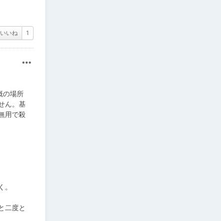
いいね
1
その他
概の場所
せん。基
無用で殺
く。
と二度と