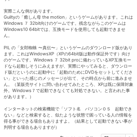
実際こんな例があります。
Guiltyの「癒しん母 the motion」というゲームがあります。これは
Windows ７ 32bit向けのゲームです。残念ながらこのゲームは
Windows10 64bitでは、互換モードを使用しても起動できませ
ん。
PIL の「女郎蜘蛛 〜真伝〜」というゲームのダウンロード版があり
ます。これはWindowsXP（XPの64bit版は動作保証外です）向け
のゲームです。Windows ７ 32bit proに備わっているXP互換モー
ドなら起動しそうにみえますが、実際にやってみると、ダウンロー
ド版だというのに起動中に「起動のためにDVDをセットしてくださ
い」といった感じのメッセージが出て、その時点から前に進みませ
ん。（某販売サイトに問い合わせてみたところ、XPは既に保障対象
外。Windows７で起動できなくても対処できない。と言われた事
があります。）
インターネットの検索機能で「ソフト名 パソコンＯＳ 起動でき
ない」などと検索すると、似たような状態で困っている人の情報を
得る事ができる場合もありますよ。（結果として起動できない事が
判明する場合もありますが）