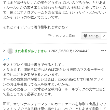
てはまだ出せない。この場合どうすればいいのだろうか。とりあえ
ずルールとかの書き出しが終わったら詳しい解説とかをしていくの
で、例えばアナログゲームを売る場合はこういうサイトとかがいい
とかそういうのを教えてほしいです。
それとアイデアって著作権取れますかね？
このレスに返信
いいね
2
2
まだ名前がありません
: 2021/05/10(月) 22:44:40
>>1
テストプレイ用は手書きで作るとして…
とりあえず、印刷所に持ち込めばOKという段階のマスターデータ
まで仕上げる必要があると思います。
データの自主製作が厳しい場合は、coconalaなどで印刷物デザイ
ンのお仕事募集してる人を探すといいかも。
そのために各カードの寸法や記載内容・ルールブックの文章は自分
で起こしておく必要があります。
正直、オリジナルフォーマットのカードゲームを印刷→出品までワ
ンストップでできる所は思い当たらないので、とりあえず印刷して