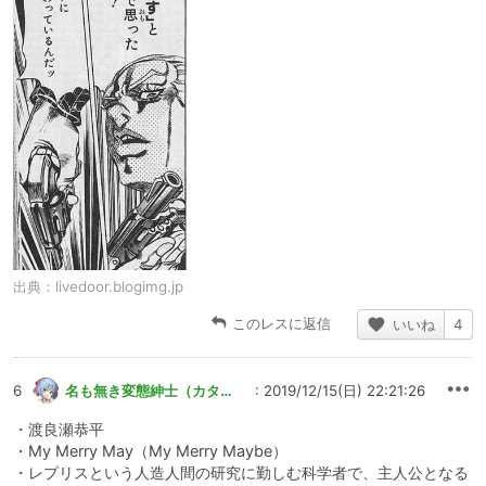
出典：
livedoor.blogimg.jp
このレスに返信
いいね
4
6
名も無き変態紳士（カタメ）
: 2019/12/15(日) 22:21:26
・渡良瀬恭平
・My Merry May（My Merry Maybe）
・レプリスという人造人間の研究に勤しむ科学者で、主人公となる