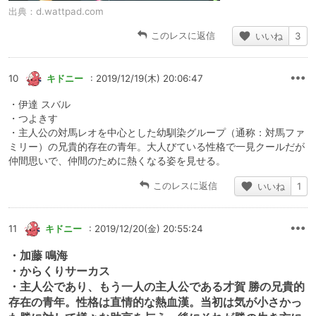
出典：
d.wattpad.com
このレスに返信
いいね
3
10
キドニー
: 2019/12/19(木) 20:06:47
・伊達 スバル
・つよきす
・主人公の対馬レオを中心とした幼馴染グループ（通称：対馬ファ
ミリー）の兄貴的存在の青年。大人びている性格で一見クールだが
仲間思いで、仲間のために熱くなる姿を見せる。
このレスに返信
いいね
1
11
キドニー
: 2019/12/20(金) 20:55:24
・加藤 鳴海
・からくりサーカス
・主人公であり、もう一人の主人公である才賀 勝の兄貴的
存在の青年。性格は直情的な熱血漢。当初は気が小さかっ