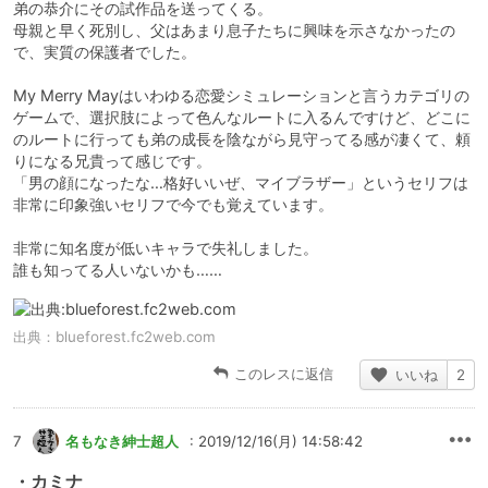
弟の恭介にその試作品を送ってくる。
母親と早く死別し、父はあまり息子たちに興味を示さなかったの
で、実質の保護者でした。
My Merry Mayはいわゆる恋愛シミュレーションと言うカテゴリの
ゲームで、選択肢によって色んなルートに入るんですけど、どこに
のルートに行っても弟の成長を陰ながら見守ってる感が凄くて、頼
りになる兄貴って感じです。
「男の顔になったな…格好いいぜ、マイブラザー」というセリフは
非常に印象強いセリフで今でも覚えています。
非常に知名度が低いキャラで失礼しました。
誰も知ってる人いないかも……
出典：
blueforest.fc2web.com
このレスに返信
いいね
2
7
名もなき紳士超人
: 2019/12/16(月) 14:58:42
・カミナ