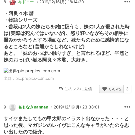
8
キドニー
: 2019/12/16(月) 18:14:20
・阿良々木 暦
・物語シリーズ
・普段は2人の妹たちを雑に扱うも、妹の1人が殺された時
は(実際は死んではいないが)、怒り狂いながらその相手に
摑みかかろうとする場面など、妹たちのために感情的にな
るところなど(普通かもしれないけど)
あと、「妹のおっぱい触りすぎ」と言われるほど、平然と
妹のおっぱい触る阿良々木君、大好き。
出典：
pic.prepics-cdn.com
このレスに返信
いいね
3
9
名もなきnannan
: 2019/12/16(月) 23:38:01
サイケまたしてもの甲太郎のイラスト出なかった・・・と
思った後、マガジンのレイヴにこんなキャラがいたのを思
い出したので紹介。