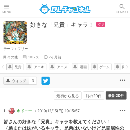
DLチャンネル
MENU
SEARCH
好きな「兄貴」キャラ！
テーマ：フリー
その他
10レス
7ヶ月前
兄貴
アニキ
アニメ
漫画
ゲーム
同人
ウォッチ
3
最新20件
最初から見る
前の20件
1
キドニー
: 2019/12/15(日) 19:15:57
皆さんの好きな「兄貴」キャラを教えてください！
（弟または妹がいるキャラ、兄弟はいないけど兄貴属性の