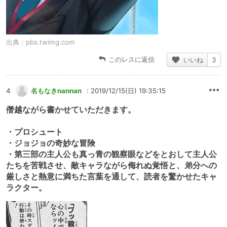
出典：
pbs.twimg.com
このレスに返信
いいね
3
4
名もなきnannan
: 2019/12/15(日) 19:35:15
僭越ながら書かせていただきます。
・プロシュート
・ジョジョの奇妙な冒険
・第三部の主人公も真っ青の観察眼などをとおして主人公
たちを苦戦させ、敵キャラながら侮れぬ覚悟と、弟分への
厳しさと熱意に満ちた言葉を通して、読者を驚かせたキャ
ラクター。