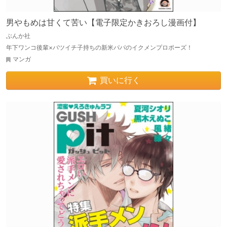
男やもめは甘くて苦い【電子限定かきおろし漫画付】
ぶんか社
年下ワンコ後輩×バツイチ子持ちの新米パパのイクメンプロポーズ！
マンガ
買いに行く