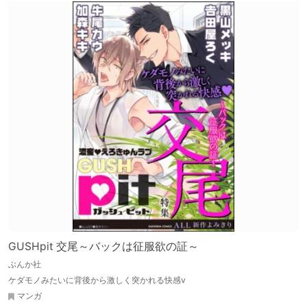
GUSHpit 交尾～バックは征服欲の証～
ぶんか社
ケダモノみたいに背後から激しく突かれる快感v
マンガ