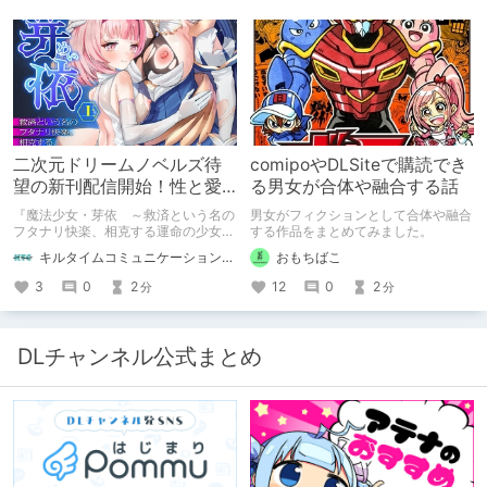
二次元ドリームノベルズ待
comipoやDLSiteで購読でき
望の新刊配信開始！性と愛
る男女が合体や融合する話
が渦巻く、ファンタジー官
『魔法少女・芽依 ～救済という名の
男女がフィクションとして合体や融合
能小説開幕！
フタナリ快楽、相克する運命の少女た
する作品をまとめてみました。
ち～』 小説：089タロー イラス
キルタイムコミュニケーション（KTC）の作品を一人でも多くの人に知ってほしい人
おもちばこ
ト：鳩春 一気に上・下巻が同時配
信！
3
0
2
12
0
2
分
分
DLチャンネル公式まとめ