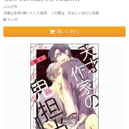
ぶんか社
冷徹な舎弟×飄々とした組長 この愛は、狂おしいほどに凶暴
マンガ
買いに行く