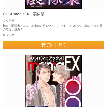
GUSHmaniaEX 裏稼業
ぶんか社
極道・闇医者・ネット詐欺師…明るいところでは生きられない…陰に生きる男
の危ない魅力！
マンガ
買いに行く