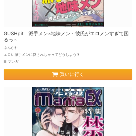
GUSHpit 派手メン×地味メン～彼氏がエロメンすぎて困
るっ～
ぶんか社
エロい派手メンに愛されちゃってどうしよう!?
マンガ
買いに行く