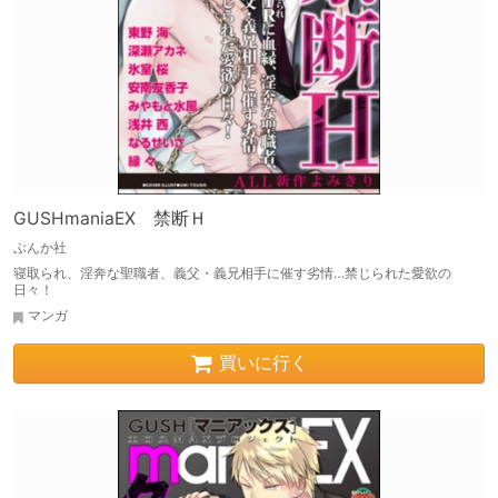
GUSHmaniaEX 禁断Ｈ
ぶんか社
寝取られ、淫奔な聖職者、義父・義兄相手に催す劣情…禁じられた愛欲の
日々！
マンガ
買いに行く