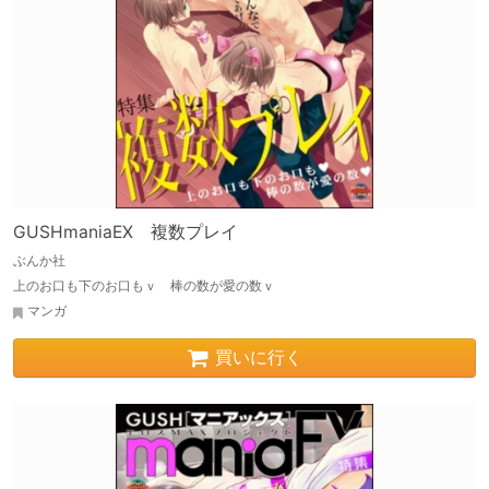
GUSHmaniaEX 複数プレイ
ぶんか社
上のお口も下のお口もｖ 棒の数が愛の数ｖ
マンガ
買いに行く