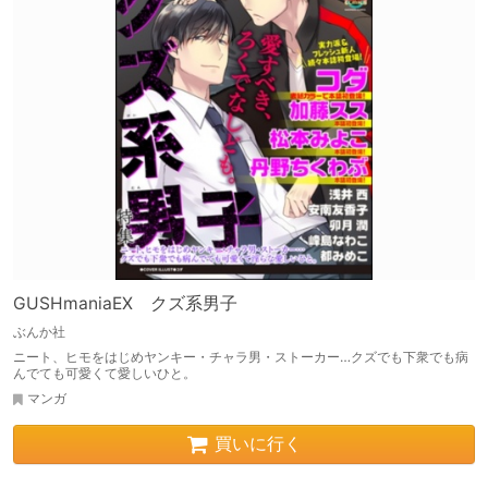
GUSHmaniaEX クズ系男子
ぶんか社
ニート、ヒモをはじめヤンキー・チャラ男・ストーカー…クズでも下衆でも病
んでても可愛くて愛しいひと。
マンガ
買いに行く