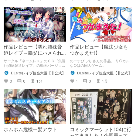
「ネタバレ」を含んだ内容をまとめて
いるので、苦手な方は注意して下さ
い。
作品レビュー【濡れ姉妹脅
作品レビュー【魔法少女を
迫レイプ～義父にハメられ
つかまえた!】
た近所で有名な美人姉妹～
サークル「ネームレス」のＣＧ『集濡
のーすぴっち さんの作品。 リ○カル
(モーションコミック版)】
れ姉妹脅迫レイプ』の動画バージョ
な○はの同人ゲーム。
ン。
DLsiteレイプ担当大臣【非公式】
DLsiteレイプ担当大臣【非公式】
0
0
1
1
0
1
分
分
ホムホム危機一髪アウト
コミックマーケット104に行
ってきました！今回買って