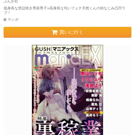
ぶんか社
低身長な世話焼き男前男子×高身長な匂いフェチ天然くんの幼なじみ凸凹ラ
ブ！
マンガ
買いに行く