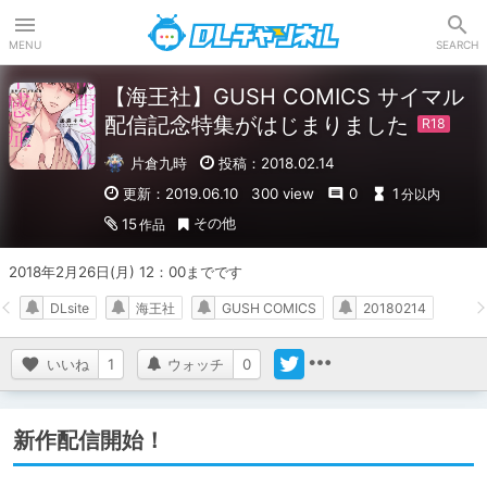
DLチャンネル
MENU
SEARCH
【海王社】GUSH COMICS サイマル
配信記念特集がはじまりました
片倉九時
投稿：2018.02.14
更新：2019.06.10
300 view
0
1
分以内
その他
15
作品
2018年2月26日(月) 12：00までです
DLsite
海王社
GUSH COMICS
20180214
いいね
1
ウォッチ
0
新作配信開始！