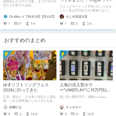
妖怪あんかけのＣＧ集。 まど○ギの少
きた作品を紹介！③
女たちが犯される話。
コミックマーケット104に行ってきま
した！私は2日目だけの参加になりま
したが、やっぱり楽しかったです！
DLsiteレイプ担当大臣【非公式】
さじ＠高温注意
今回はその買ってきた新刊の紹介をし
たいと思います。 そして今回はその
1
0
1
1
0
2
分
分
第三弾！これで紹介は最後になります
ので、是非見てください！
おすすめのまとめ
ゆずソフトソングフェス
上海の没入型ホラ
2026に行ってきた
ー”UMEPLAY”に15万円払っ
たら、2作品とも号泣した※
正直、過去１・２を争う見応えと満足
貸し切り費用15万、感動𝓹𝓻𝓲𝓬𝓮𝓵𝓮𝓼𝓼....
ネタバレなし
感、これを標準値にしちゃダメな見本
かも
チャオチー
砂糖ひな
5
0
12
5
3
13
分
分