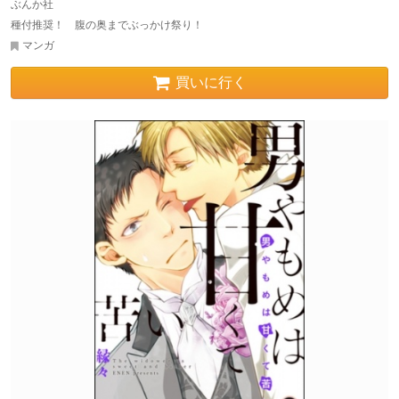
ぶんか社
種付推奨！ 腹の奥までぶっかけ祭り！
マンガ
買いに行く