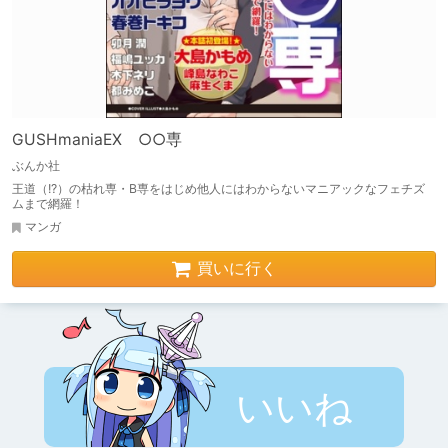
GUSHmaniaEX ○○専
ぶんか社
王道（!?）の枯れ専・B専をはじめ他人にはわからないマニアックなフェチズ
ムまで網羅！
マンガ
買いに行く
いいね