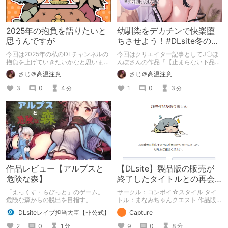
2025年の抱負を語りたいと
幼馴染をデカチンで快楽堕
思うんですが
ちさせよう！#DLsite冬のセ
ールで買ったもの
今回は2025年の私のDLチャンネルの
今回はクリエイター記事としてJ〇ほ
抱負を上げていきたいかなと思いま
んぽさんの作品「【止まらない下品オ
す。 自分の中で自分の出来る目標を
ホ声♪】ダウナーJKチンポ即堕ち～彼
さじ＠高温注意
さじ＠高温注意
決めていきたいと思います。
氏持ちダウナー系幼馴染を寝取ったら
一瞬でビッチになってしまいました
3
0
4
1
0
3
分
分
～」を紹介したいと思います。 彼氏
持ちの幼馴染を主人公のデカチンでオ
ホらせよう！
作品レビュー【アルプスと
【DLsite】製品版の販売が
危険な森】
終了したタイトルとの再会
【アンテナ】
「えっくす・らびっと」のゲーム。
サークル：コンボイ☆スタイル タイ
危険な森からの脱出を目指す。
トル：まなみちゃんクエスト 作品販
売日：2014.06.29（販売終了） 製品
DLsiteレイプ担当大臣【非公式】
Capture
版の販売が終了したタイトルの体験版
を中心に紹介しています。 体験版の
2
0
1
9
0
8
分
分