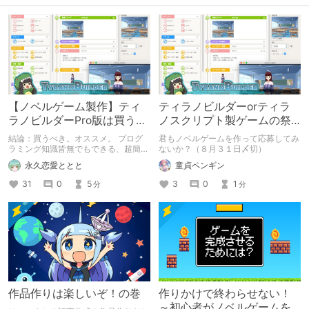
【ノベルゲーム製作】ティ
ティラノビルダーorティラ
ラノビルダーPro版は買うべ
ノスクリプト製ゲームの祭
きか？って話
典『ティラノゲームフェス
結論：買うべき。オススメ。 プログ
君もノベルゲームを作って応募してみ
2019』作品募集中！
ラミング知識皆無でもできる、超簡単
ないか？（８月３１日〆切）
ノベルゲーム製作ツール、ティラノビ
永久恋愛ととと
童貞ペンギン
ルダーPro版について軽く解説させて
ください
31
0
5
3
0
1
分
分
作品作りは楽しいぞ！の巻
作りかけで終わらせない！
～初心者がノベルゲームを