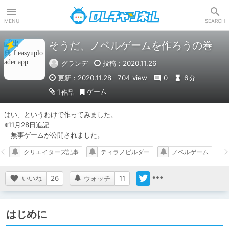
DLチャンネル
MENU
SEARCH
そうだ、ノベルゲームを作ろうの巻
グランデ
投稿：2020.11.26
更新：2020.11.28
704 view
0
6
分
ゲーム
1
作品
はい、というわけで作ってみました。

※11月28日追記

　無事ゲームが公開されました。
クリエイターズ記事
ティラノビルダー
ノベルゲーム
いいね
26
ウォッチ
11
はじめに