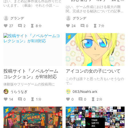
はい、まとめ記事作成も作品作りだと
完成させるために～
いえます。（暴論） それと小説・
はい、ゲーム作成における最大の難
SS、ノベルゲームなどの雑感です。
関。完成させる秘訣についての記事で
す。
グランデ
グランデ
27
2
8
24
0
7
分
分
投稿サイト『ノベルゲーム
アイコンの女の子について
コレクション』がR18対応
この子は誰？と思った方もいそうなの
で…
体験版やフリーゲームの投稿用に
うらうなぎ
063/Noah’s ark
14
0
1
0
0
2
分
分