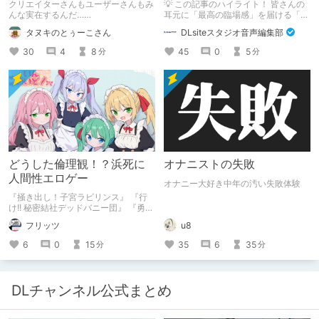
クリエイターさんもユーザーさんもみ
💡 この記事のハイライト！ 皆さんの
んな実在するんだ……
耳元に「最高の臨場感」を届ける「サ
ウンドエンジニアの仕事」のリアルな
タヌキのとぅーこさん
DLsiteスタジオ音声編集部
舞台裏を大公開！ スマートな専門
職……と思いきや、実態は「音の変態
30
4
8
45
0
5
分
分
（褒め言葉）」が集まるチーム！？
成人男性スタッフがダミヘに抱きつ
き、スタジオにアダルトグッズが転が
る超大真面目な理由とは？ クオリテ
ィ向上のための、ちょっとシュールな
（？）試行錯誤をたっぷりご紹介しま
す！
どうした倫理観！？浜死に
オナニストの失敗
人間性エロゲー
オナニー大好き中年の汚い失敗体験
『掻き出し！子宮ラビリンス』 『行
け!! 秘密結社デッドバニー団』 『勇者
ミアとツンツン猫サキュバス ~それで
フリッツ
u8
も勇者はコロせない!~』 『めいどいん
めいど！』 本記事はねくすとテーマ
6
0
15
35
6
35
分
分
「人に薦めづらいけど好きな作
品」”ではない”です。 好きだったら人
に薦めるのは当たり前だよなぁ！？
DLチャンネル公式まとめ