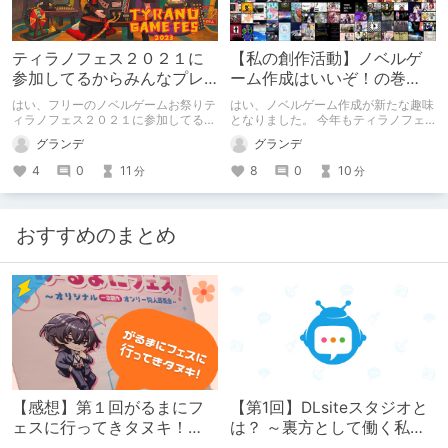
ティラノフェス２０２１に
【私の創作活動】ノベルゲ
参加してるからみんなプレ
ーム作成はいいぞ！の巻
イしてみてねの巻
【ティラノフェス】
はい、フリーのノベルゲームお祭りテ
はい、ノベルゲーム作成が新たな趣味
ィラノフェス２０２１に参加してるの
となりました。 今年もティラノフェ
でその宣伝です。
スに参加しています。 サムネの丸で
グランデ
グランデ
囲ったやつが自分の作品です。
4
0
11
8
0
10
分
分
おすすめのまとめ
【感想】第１回がるまにフ
【第1回】DLsiteスタジオと
ェスに行ってきタヌキ！
は？ ～裏方として働く私た
【レポ】
ちの紹介