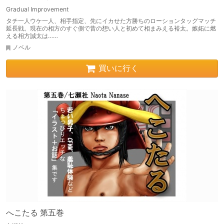
Gradual Improvement
タチ一人ウケ一人、相手指定、先にイカせた方勝ちのローションタッグマッチ
延長戦。現在の相方のすぐ側で昔の想い人と初めて相まみえる裕太。嫉妬に燃
える相方誠太は……
ノベル
買いに行く
へこたる 第五巻