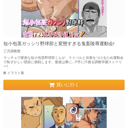
短小包茎ガッシリ野球部と変態すぎる鬼畜陵辱運動会!
三月調教塾
マッチョで硬派な短小包茎野球部くんが、ライバルと決着をつけるため運動会
で恥ずかしい競技に挑戦します。最後は豚に…!?手に汗握る調教学園ストーリ
ー!
イラスト集
買いに行く