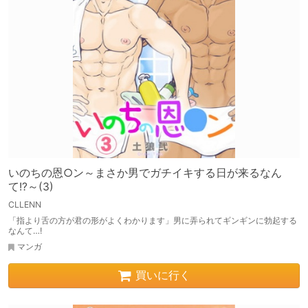
いのちの恩○ン～まさか男でガチイキする日が来るなん
て!?～(3)
CLLENN
「指より舌の方が君の形がよくわかります」男に弄られてギンギンに勃起する
なんて…!
マンガ
買いに行く