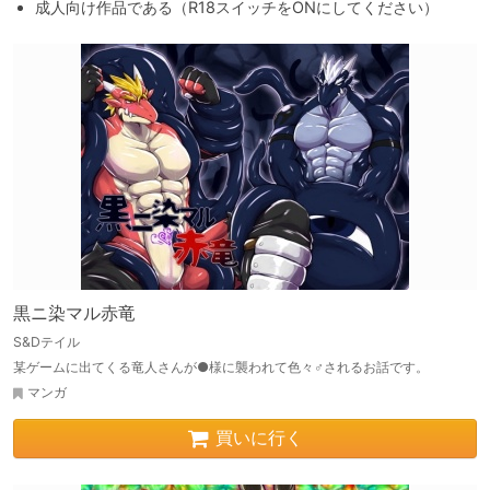
成人向け作品である（R18スイッチをONにしてください）
黒ニ染マル赤竜
S&Dテイル
某ゲームに出てくる竜人さんが●様に襲われて色々♂されるお話です。
マンガ
買いに行く