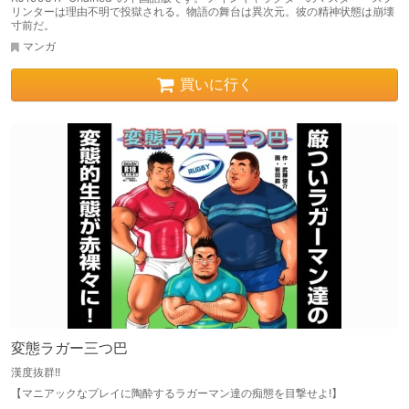
リンターは理由不明で投獄される。物語の舞台は異次元。彼の精神状態は崩壊
寸前だ。
マンガ
買いに行く
変態ラガー三つ巴
漢度抜群!!
【マニアックなプレイに陶酔するラガーマン達の痴態を目撃せよ!】