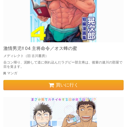
激情男児!! 04 主将命令／オス蜂の蜜
メディレクト（旧 古川書房）
合コン帰り、泥酔して道に倒れ込んだラグビー部主将は、後輩の速川の部屋で
目を覚ます。
マンガ
買いに行く