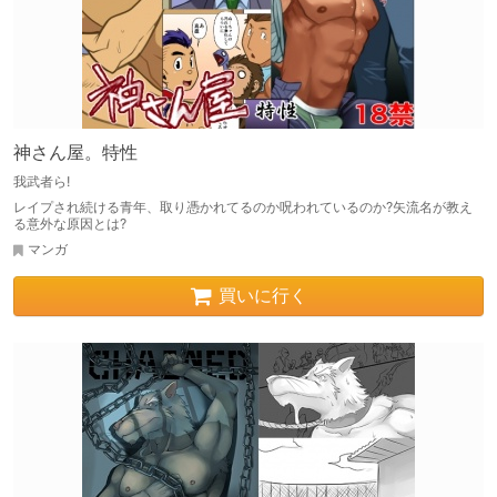
神さん屋。特性
我武者ら!
レイプされ続ける青年、取り憑かれてるのか呪われているのか?矢流名が教え
る意外な原因とは?
マンガ
買いに行く