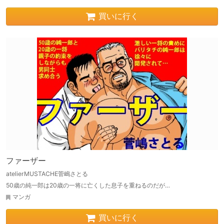
買いに行く
ファーザー
atelierMUSTACHE菅嶋さとる
50歳の純一郎は20歳の一将に亡くした息子を重ねるのだが…
マンガ
買いに行く