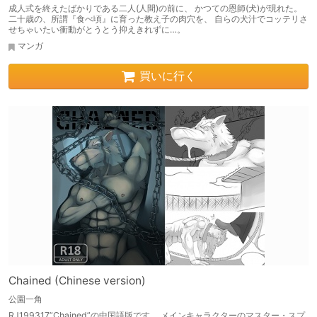
成人式を終えたばかりである二人(人間)の前に、 かつての恩師(犬)が現れた。
二十歳の、所謂『食べ頃』に育った教え子の肉穴を、 自らの犬汁でコッテリさ
せちゃいたい衝動がとうとう抑えきれずに…。
マンガ
買いに行く
Chained (Chinese version)
公園一角
RJ199317”Chained”の中国語版です。 メインキャラクターのマスター・スプ