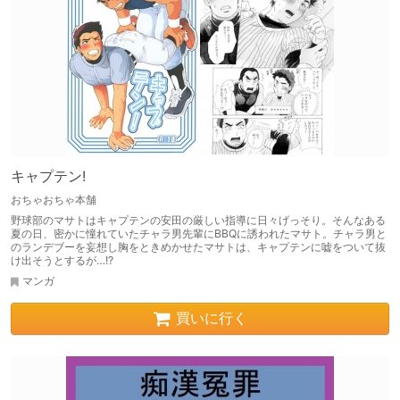
キャプテン!
おちゃおちゃ本舗
野球部のマサトはキャプテンの安田の厳しい指導に日々げっそり。そんなある
夏の日、密かに憧れていたチャラ男先輩にBBQに誘われたマサト。チャラ男と
のランデブーを妄想し胸をときめかせたマサトは、キャプテンに嘘をついて抜
け出そうとするが…!?
マンガ
買いに行く