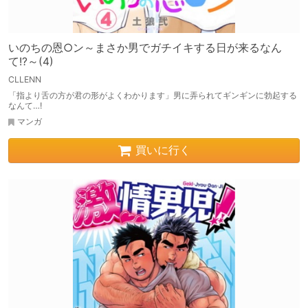
いのちの恩○ン～まさか男でガチイキする日が来るなん
て!?～(4)
CLLENN
「指より舌の方が君の形がよくわかります」男に弄られてギンギンに勃起する
なんて…!
マンガ
買いに行く