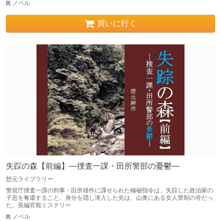
ノベル
買いに行く
失踪の森【前編】―捜査一課・田所警部の憂鬱―
想元ライブラリー
警視庁捜査一課の刑事・田所雄作に課せられた極秘指令は、失踪した政治家の
子息を奪還すること。身分を隠し潜入した先は、山奥にある女人禁制の寺だっ
た。長編官能ミステリー
ノベル