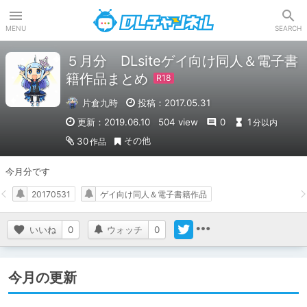
DLチャンネル
MENU
SEARCH
５月分 DLsiteゲイ向け同人＆電子書
籍作品まとめ
片倉九時
投稿：2017.05.31
更新：2019.06.10
504 view
0
1
分以内
その他
30
作品
今月分です
20170531
ゲイ向け同人＆電子書籍作品
いいね
0
ウォッチ
0
今月の更新