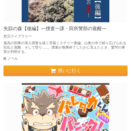
失踪の森【後編】―捜査一課・田所警部の覚醒―
想元ライブラリー
孤高の刑事の潜入捜査を描く官能ミステリー後編。山奥の寺で繰り広げられる
狂乱と覚醒、そして悟り……。捜索が無事終了したかに見えたとき、驚愕の事
実が判明する。
ノベル
買いに行く