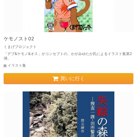
ケモノスト02
くまげプロジェクト
「デブ&ケモノ&オス」がコンセプトの、かがみゆたか氏によるイラスト集第2
弾。
イラスト集
買いに行く