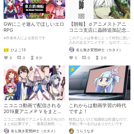
GWにこそ遊んでほしいエロ
【朗報】ｄアニメストアニ
RPG
コニコ支店に蟲師追加記念
まとめ
※作者本人による宣伝です
このアニメは筆者にとって特別に思い
入れのあるアニメです。 なので、ニ
コレポの追加通知を見て喜びのあまり
ひよこ13
名も無き変態紳士（カタメ）
筆を取ってしまいました。
4
0
8
5
0
2
分
分
ニコニコ動画で配信される
これからは動画学習の時代
2019夏アニメＰＶをまとめ
ですよ！
てみた
ニコニコ動画でアニメを見る方向けの
根気はないけど知識欲は旺盛なので、
まとめ記事です。 ・最新話無料 ・ｄ
手軽に学べるのはありがたいです
アニメストアニコニコ支店 ・1話のみ
名も無き変態紳士（カタメ）
うらうなぎ
配信 +α に分類して掲載しています。