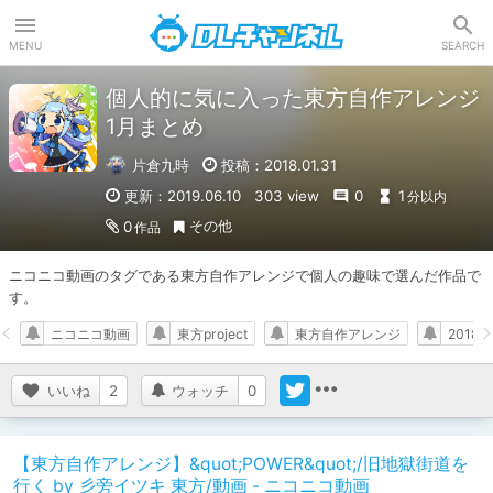
DLチャンネル
MENU
SEARCH
個人的に気に入った東方自作アレンジ
1月まとめ
片倉九時
投稿：2018.01.31
更新：2019.06.10
303 view
0
1
分以内
その他
0
作品
ニコニコ動画のタグである東方自作アレンジで個人の趣味で選んだ作品で
す。
ニコニコ動画
東方project
東方自作アレンジ
20180
いいね
2
ウォッチ
0
【東方自作アレンジ】&quot;POWER&quot;/旧地獄街道を
行く by 彡旁イツキ 東方/動画 - ニコニコ動画