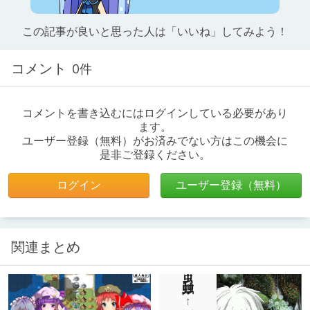
この記事が良いと思った人は「いいね」してみよう！
コメント
0件
コメントを書き込むにはログインしている必要があり
ます。
ユーザー登録（無料）がお済みでない方はこの機会に
是非ご登録ください。
ログイン
ユーザー登録（無料）
関連まとめ