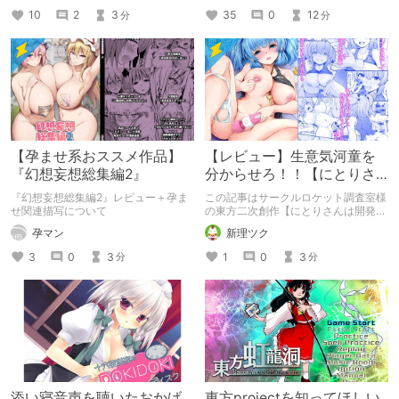
※配信状況が変動する可能性がありま
10
2
3
35
0
12
分
分
す。ご了承ください。 ※配信状況の変
動に合わせ適宜修正する予定です。
【孕ませ系おススメ作品】
【レビュー】生意気河童を
『幻想妄想総集編2』
分からせろ！！【にとりさ
んは開発中】
『幻想妄想総集編2』レビュー＋孕ま
この記事はサークルロケット調査室様
せ関連描写について
の東方二次創作【にとりさんは開発
中】のレビューになります。
孕マン
新理ツク
3
0
3
1
0
3
分
分
添い寝音声を聴いたおかげ
東方projectを知ってほしい