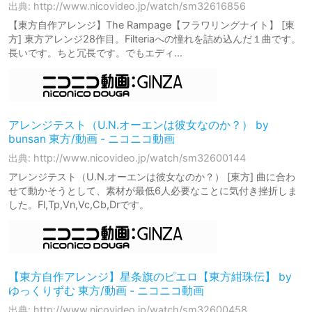
出典: http://www.nicovideo.jp/watch/sm32616856
【東方自作アレンジ】The Rampage【フラワリングナイト】 [東
方] 東方アレンジ28作目。Filteriaへの憧れを詰め込んだ１曲です。
長いです。ちと冗長です。でもエディ...
アレンジテスト（U.N.オーエンは彼女なのか？） by
bunsan 東方/動画 - ニコニコ動画
出典: http://www.nicovideo.jp/watch/sm32600144
アレンジテスト（U.N.オーエンは彼女なのか？） [東方] 曲に合わ
せて動かそうとして、素材が最低6人必要なことに気付き挫折しま
した。Fl,Tp,Vn,Vc,Cb,Drです。
【東方自作アレンジ】星条旗のピエロ【東方紺珠伝】 by
ゆっくりずむ 東方/動画 - ニコニコ動画
出典: http://www.nicovideo.jp/watch/sm32600458