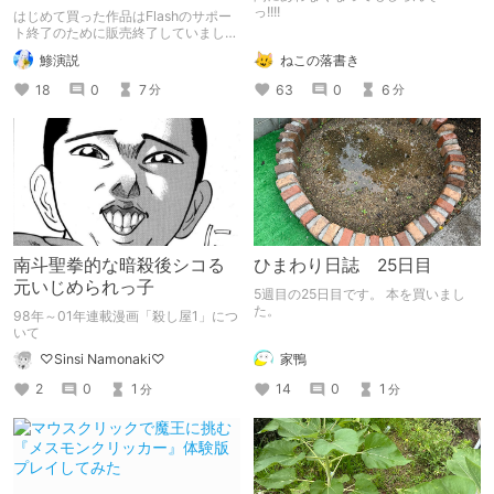
『PRINCESS_ARMOR』【初
っ!!!!
はじめて買った作品はFlashのサポー
めて買った作品】
ト終了のために販売終了していまし
た…… なんとかFlashを安全に再生で
ねこの落書き
鯵演説
きないかと色々調べた話と、初めて買
った作品のレビュー記事です。
63
0
6
18
0
7
分
分
南斗聖拳的な暗殺後シコる
ひまわり日誌 25日目
元いじめられっ子
5週目の25日目です。 本を買いまし
た。
98年～01年連載漫画「殺し屋1」につ
いて
家鴨
♡Sinsi Namonaki♡
14
0
1
2
0
1
分
分