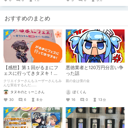
おすすめのまとめ
【感想】第１回がるまにフ
悪徳業者と120万円分言い争
ェスに行ってきタヌキ！
った話
【レポ】
クリエイターさんもユーザーさんもみ
親の金は僕の金
んな実在するんだ……
ぼくくん
タヌキのとぅーこさん
16
0
13
30
6
8
分
分