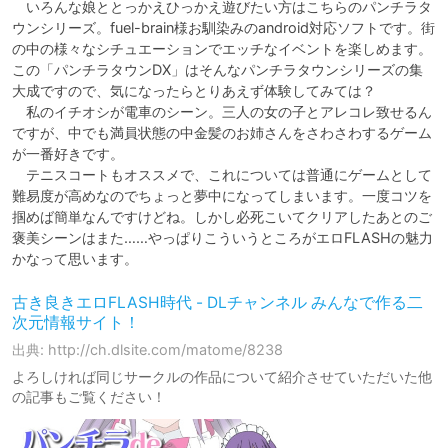
　いろんな娘ととっかえひっかえ遊びたい方はこちらのパンチラタ
ウンシリーズ。fuel-brain様お馴染みのandroid対応ソフトです。街
の中の様々なシチュエーションでエッチなイベントを楽しめます。
この「パンチラタウンDX」はそんなパンチラタウンシリーズの集
大成ですので、気になったらとりあえず体験してみては？

　私のイチオシが電車のシーン。三人の女の子とアレコレ致せるん
ですが、中でも満員状態の中金髪のお姉さんをさわさわするゲーム
が一番好きです。

　テニスコートもオススメで、これについては普通にゲームとして
難易度が高めなのでちょっと夢中になってしまいます。一度コツを
掴めば簡単なんですけどね。しかし必死こいてクリアしたあとのご
褒美シーンはまた……やっぱりこういうところがエロFLASHの魅力
かなって思います。
古き良きエロFLASH時代 - DLチャンネル みんなで作る二
次元情報サイト！
出典: http://ch.dlsite.com/matome/8238
よろしければ同じサークルの作品について紹介させていただいた他
の記事もご覧ください！