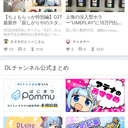
【ちょもらっか特別編】D2T
上海の没入型ホラ
最新作『寂しがりやのスタ
ー”UMEPLAY”に15万円払っ
ーダストと触れあって』制
たら、2作品とも号泣した※
2026/08/08にサークル『D2T』から
貸し切り費用15万、感動𝓹𝓻𝓲𝓬𝓮𝓵𝓮𝓼𝓼....
作陣にインタビュー！🎤
ネタバレなし
発売予定の男性向け音声作品について
逆神ラニさんと不束こけしさんにお話
チャオチー
タヌキのとぅーこさん
聞いちゃいました！夏コミに関する告
知もあります！
5
0
12
13
0
11
分
分
DLチャンネル公式まとめ