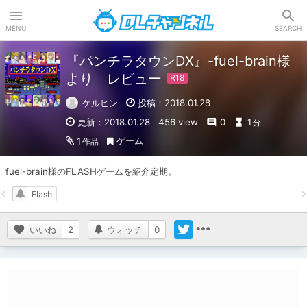
DLチャンネル
MENU
SEARCH
『パンチラタウンDX』-fuel-brain様
より レビュー
ケルヒン
投稿：2018.01.28
更新：2018.01.28
456 view
0
1
分
ゲーム
1
作品
fuel-brain様のFLASHゲームを紹介定期。
Flash
いいね
2
ウォッチ
0