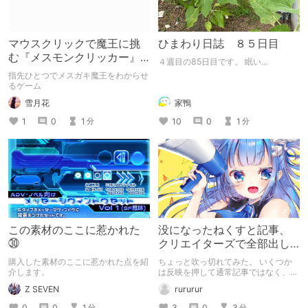
マウスクリックで魔王に挑
ひまわり日誌 ８５日目
む『メスモンクリッカー』
４週目の85日目です。 眠い...
体験版プレイしてみた
指先ひとつでメスガキ魔王をわからせ
るゲーム
雪月花
家鴨
1
0
1
10
0
1
分
分
この素材のここに惹かれた
没になったねくすと記事、
㉚
クリエイターズで全部出し
てみます。
購入した素材のここに惹かれた点を紹
ちょっと吹っ切れてみた。 いくつか
介します。
は反映を押して通常記事ではなく、ク
リエイター記事として出してみようか
Z SEVEN
rururur
なと。
0
0
1
3
0
3
分
分