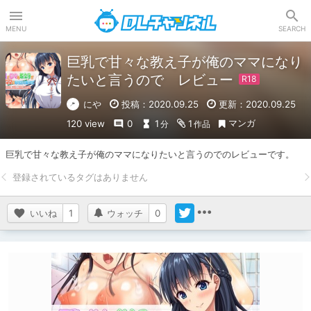
DLチャンネル
MENU
SEARCH
巨乳で甘々な教え子が俺のママになり
たいと言うので レビュー
にや
投稿：2020.09.25
更新：2020.09.25
マンガ
120 view
0
1
1
分
作品
巨乳で甘々な教え子が俺のママになりたいと言うのでのレビューです。
いいね
1
ウォッチ
0