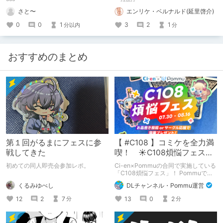
さと〜
エンリケ・ベルナルド(延里啓介)
0
0
1
3
2
1
分以内
分
おすすめのまとめ
第１回がるまにフェスに参
【 #C108 】コミケを全力満
戦してきた
喫！ ☀C108煩悩フェス☀
Pommu版のご案内
初めての同人即売会参加レポ。
Ci-en×Pommuの合同で実施している
「C108煩悩フェス」！ Pommuでの
参加方法について、改めてこちらでも
くるみゆべし
DLチャンネル・Pommu運営
ご案内いたします！
12
2
7
13
0
2
分
分