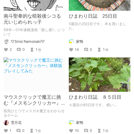
南斗聖拳的な暗殺後シコる
ひまわり日誌 25日目
元いじめられっ子
5週目の25日目です。 本を買いまし
た。
98年～01年連載漫画「殺し屋1」につ
いて
家鴨
♡Sinsi Namonaki♡
14
0
1
2
0
1
分
分
マウスクリックで魔王に挑
ひまわり日誌 ８５日目
む『メスモンクリッカー』
４週目の85日目です。 眠い...
体験版プレイしてみた
指先ひとつでメスガキ魔王をわからせ
るゲーム
雪月花
家鴨
1
0
1
10
0
1
分
分