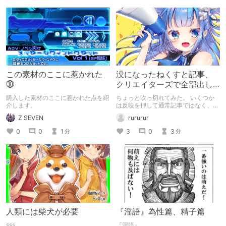
この素材のここに惹かれた
没になったねくすと記事、
㉚
クリエイターズで全部出し
てみます。
購入した素材のここに惹かれた点を紹
ちょっと吹っ切れてみた。 いくつか
介します。
は反映を押して通常記事ではなく、ク
リエイター記事として出してみようか
Z SEVEN
rururur
なと。
0
0
1
3
0
3
分
分
人類には柴犬が必要
『淫語』為性篇、精子篇
sss
『淫語』