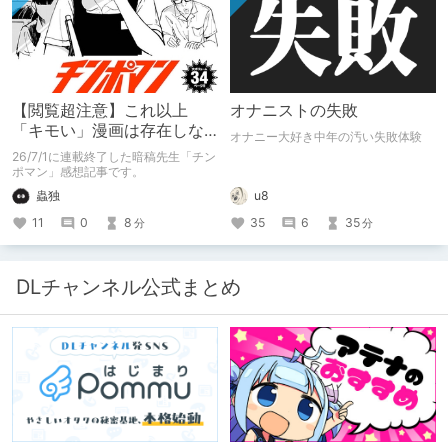
【閲覧超注意】これ以上
オナニストの失敗
「キモい」漫画は存在しな
オナニー大好き中年の汚い失敗体験
い？チンポマンとかいう
26/7/1に連載終了した暗稿先生「チン
「魂の殺人」の完成形
ポマン」感想記事です。
蟲独
u8
11
0
8
35
6
35
分
分
DLチャンネル公式まとめ