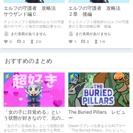
エルフの守護者 攻略法
エルフの守護者 攻略法
サウザンド編Ｃ
２章 後編
チェリスソフト様制作のエルフの守護
チェリスソフト様制作のエルフの守護
者のサウザンド地方の攻略記事その３
者の２章の攻略記事 後編
です。
まだ名前がありません
まだ名前がありません
0
0
2
1
0
1
分
分
おすすめのまとめ
「女の子に目覚める」とい
The Buried Pillars レビュ
う状態が好きなので、元の
ー
性別が女性でも男性でも問
「女の子に目覚める」という状態が好
Steamでプレイ出来るエロACTゲー
題ない話
きなので、元の性別が女性でも男性で
「The Buried Pillars」のレビューで