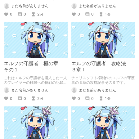
まだ名前がありません
まだ名前がありません
0
0
2
0
0
1
分
分
エルフの守護者 極の章
エルフの守護者 攻略法
その１
３章Ｉ
これはエルフの守護者を購入した一人
チェリスソフト様制作のエルフの守護
のプレイヤーの極限への挑戦の記録・
者の３章の攻略記事その９です。
その１であります。
まだ名前がありません
まだ名前がありません
0
0
2
0
0
1
分
分