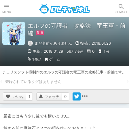
DLチャンネル
MENU
SEARCH
エルフの守護者 攻略法 竜王軍・前
編
まだ名前がありません
投稿：2018.01.26
更新：2018.01.29
567 view
0
1
分
ゲーム
1
作品
チェリスソフト様制作のエルフの守護者の竜王軍の攻略記事・前編です。
いいね
1
ウォッチ
0
厳密にはもう少し後でも構いません。

始める前に魔往石と２つの鎧を作っておきましょう。
