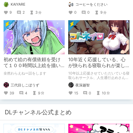
も問題ない話
す。
KAIYARE
コーヒーをください
9
2
3
0
0
9
分
分
初めて絵の有償依頼を受け
10年近く応援している、心
て１００時間以上絵を描い
が抉られる寝取られが楽し
た話
めるサークル
全然わらえねー話をします
10年以上応援させていただいている寝
取られサークル、人生通行止めさんの
新作がとても良かったので、新作を中
三代目しこぼうず
夜深越智
心に、このサークルのゲームを紹介し
たくて、記事を書かせていただく。
39
4
9
15
0
10
分
分
キミノオモイからずっと好きな熱心な
ファンとしての記事にどうか、お付き
合いいただきたい（2026年7月18日
微修正）
DLチャンネル公式まとめ