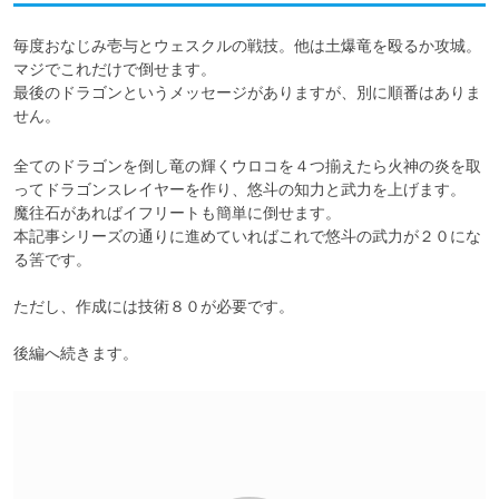
毎度おなじみ壱与とウェスクルの戦技。他は土爆竜を殴るか攻城。

マジでこれだけで倒せます。

最後のドラゴンというメッセージがありますが、別に順番はありま
せん。
全てのドラゴンを倒し竜の輝くウロコを４つ揃えたら火神の炎を取
ってドラゴンスレイヤーを作り、悠斗の知力と武力を上げます。

魔往石があればイフリートも簡単に倒せます。

本記事シリーズの通りに進めていればこれで悠斗の武力が２０にな
る筈です。

ただし、作成には技術８０が必要です。

後編へ続きます。