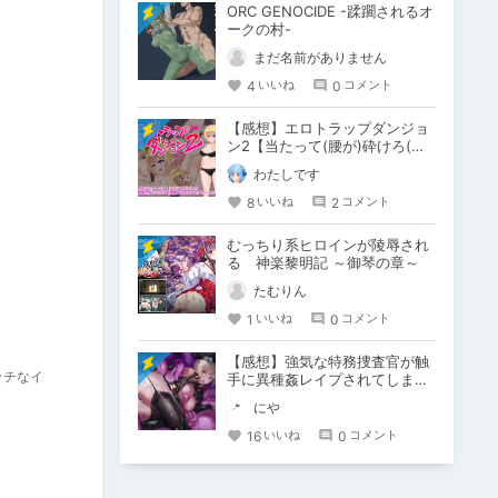
ORC GENOCIDE -蹂躙されるオ
ークの村-
まだ名前がありません
4
0
いいね
コメント
【感想】エロトラップダンジョ
ン2【当たって(腰が)砕けろ(意
味深)なRPG】
わたしです
8
2
いいね
コメント
むっちり系ヒロインが陵辱され
る 神楽黎明記 ～御琴の章～
たむりん
1
0
いいね
コメント
【感想】強気な特務捜査官が触
ッチなイ
手に異種姦レイプされてしまう
RPG♡ テンタクル・プリズン
にや
16
0
いいね
コメント