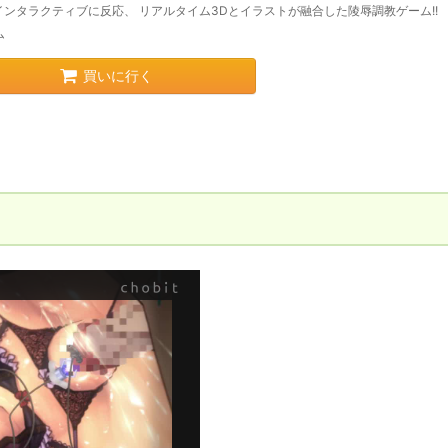
インタラクティブに反応、 リアルタイム3Dとイラストが融合した陵辱調教ゲーム!!
ム
買いに行く