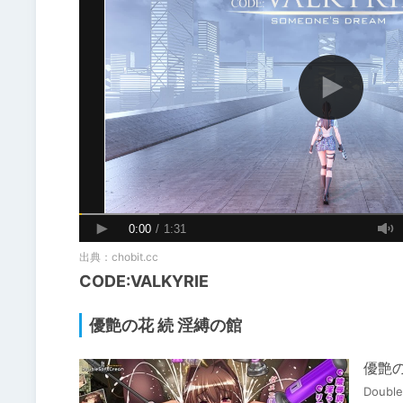
出典：
chobit.cc
CODE:VALKYRIE
優艶の花 続 淫縛の館
優艶の
Double