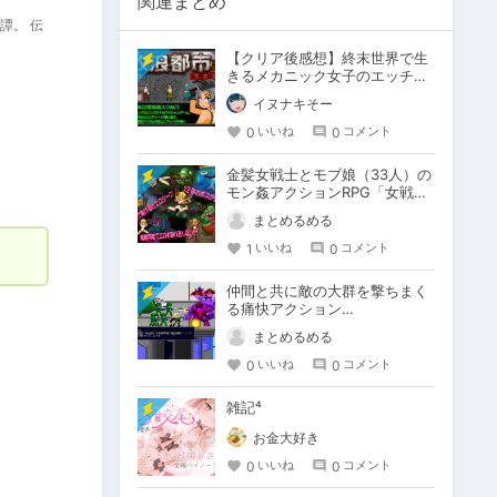
関連まとめ
譚。 伝
【クリア後感想】終末世界で生
きるメカニック女子のエッチな
日常を楽しめる良ゲー！【放浪
イヌナキそー
都市】
0
0
いいね
コメント
金髪女戦士とモブ娘（33人）の
モン姦アクションRPG「女戦士
マンカースの冒険 トロルと繋が
まとめるめる
れし姫君」
1
0
いいね
コメント
仲間と共に敵の大群を撃ちまく
る痛快アクション
「BARRAGE!」
まとめるめる
0
0
いいね
コメント
雑記⁴
お金大好き
0
0
いいね
コメント