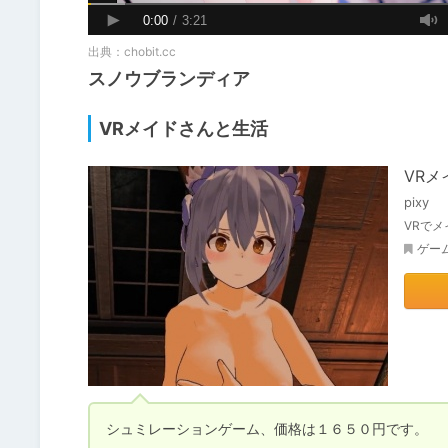
出典：
chobit.cc
スノウブランディア
VRメイドさんと生活
VR
pixy
VRでメ
ゲー