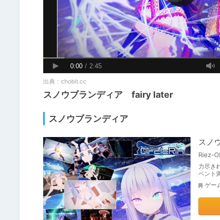
出典：
chobit.cc
スノウブランディア fairy later
スノウブランディア
スノ
Riez-
力尽き
ベント
ゲー