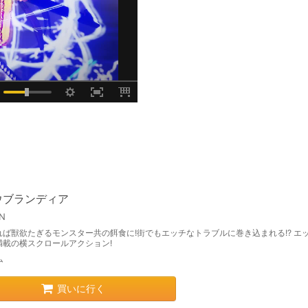
ウブランディア
ON
れば獣欲たぎるモンスター共の餌食に!街でもエッチなトラブルに巻き込まれる!? エ
満載の横スクロールアクション!
ム
買いに行く