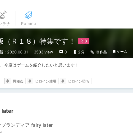
ンテナ
Pommu
版（Ｒ１８）特集です！
ゲーム
新：2020.08.31
3533 view
0
2
18
分
作品
、今度はゲームを紹介したいと思います！

り
異種姦
ヒロイン凌辱
ヒロイン堕ち
ater
ランディア fairy later
ON