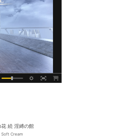
花 続 淫縛の館
 Soft Cream