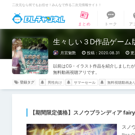
二次元なら何でもお任せ！みんなで作る二次元情報サイト！
DLチャンネル
まとめ
トーク
ア
生々しい３D作品ゲーム
月宮魅艶
投稿：2020.08.31
更
以前はCG・イラスト作品を紹介しましたが
無料動画視聴アリです。
登録タグ
男性向け
サマーセール
無料視聴動画あ
【期間限定価格】スノウブランディア fairy l
スノウブ
Riez-