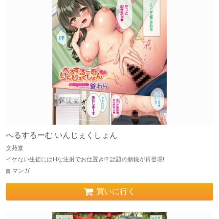
へるするーむ いんじぇくしょん
文苑堂
イケない生徒にはHな注射でお仕置き!? 話題の新鋭が再登場!
マンガ
買いに行く