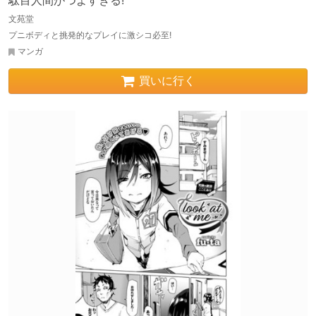
駄目人間がつよすぎる!
文苑堂
プニボディと挑発的なプレイに激シコ必至!
マンガ
買いに行く