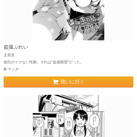
盗撮ぷれい
文苑堂
彼氏のイケない性癖。それは"盗撮願望"だった。
マンガ
買いに行く