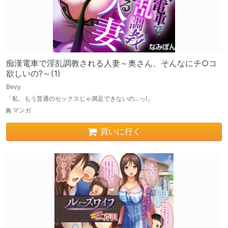
痴漢電車で淫乱調教される人妻～奥さん、そんなにチ○コ
欲しいの?～(1)
Bevy
「私、もう普通のセックスじゃ満足できないの…っ!」
マンガ
買いに行く