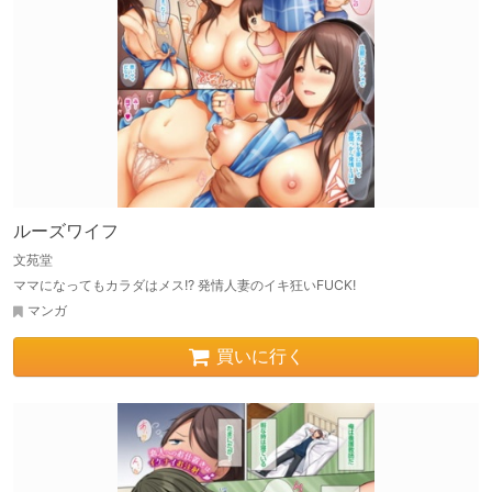
ルーズワイフ
文苑堂
ママになってもカラダはメス!? 発情人妻のイキ狂いFUCK!
マンガ
買いに行く