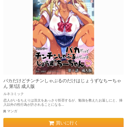
バカだけどチンチンしゃぶるのだけはじょうずなちーちゃ
ん 第1話 成人版
ルネコミック
恋人がいるちえりは浩太をあっさり拒否するが、勉強を教えたお返しにと、挿
入以外の性行為が許されることになる…
マンガ
買いに行く