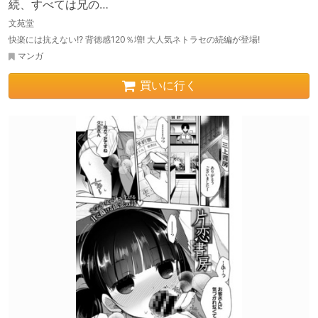
続、すべては兄の…
文苑堂
快楽には抗えない!? 背徳感120％増! 大人気ネトラセの続編が登場!
マンガ
買いに行く