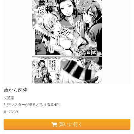
藪から肉棒
文苑堂
乱交マスターが贈るどろり濃厚4P!!
マンガ
買いに行く