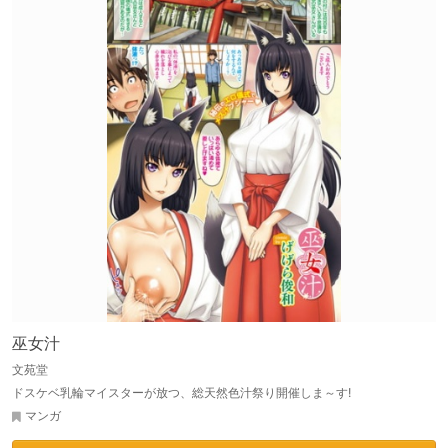
巫女汁
文苑堂
ドスケベ乳輪マイスターが放つ、総天然色汁祭り開催しま～す!
マンガ