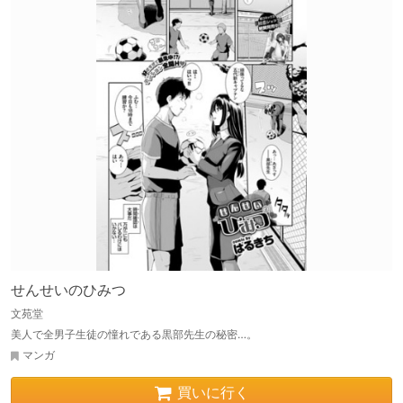
せんせいのひみつ
文苑堂
美人で全男子生徒の憧れである黒部先生の秘密…。
マンガ
買いに行く