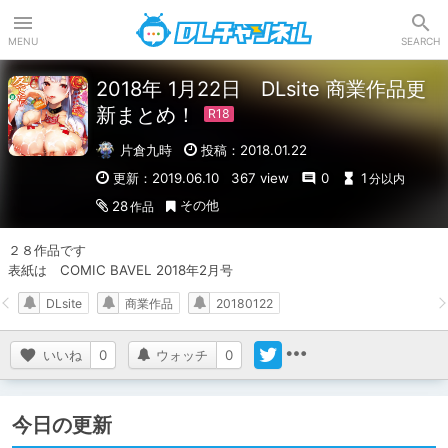
DLチャンネル
MENU
SEARCH
2018年 1月22日 DLsite 商業作品更
新まとめ！
片倉九時
投稿：2018.01.22
更新：2019.06.10
367 view
0
1
分以内
その他
28
作品
２８作品です

表紙は　COMIC BAVEL 2018年2月号
DLsite
商業作品
20180122
いいね
0
ウォッチ
0
今日の更新