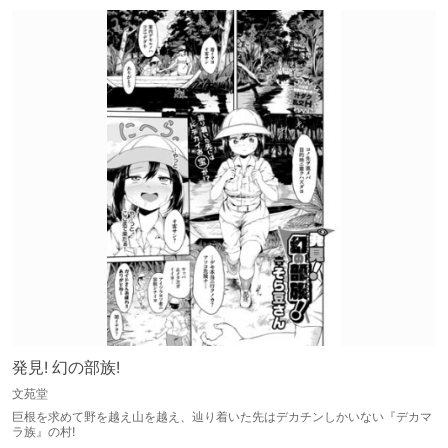
発見! 幻の部族!
文苑堂
巨根を求めて野を越え山を越え、辿り着いた先はデカチンしかいない『デカマ
ラ族』の村!