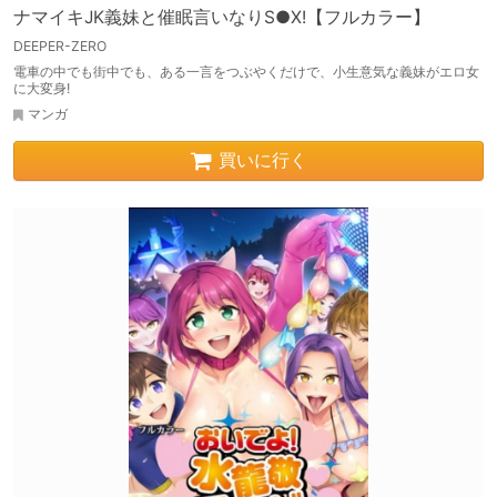
ナマイキJK義妹と催眠言いなりS●X!【フルカラー】
DEEPER-ZERO
電車の中でも街中でも、ある一言をつぶやくだけで、小生意気な義妹がエロ女
に大変身!
マンガ
買いに行く