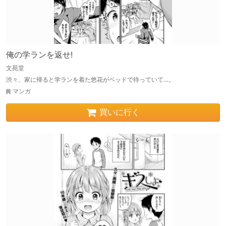
俺の学ランを返せ!
文苑堂
渋々、家に帰ると学ランを着た悠花がベッドで待っていて…。
マンガ
買いに行く