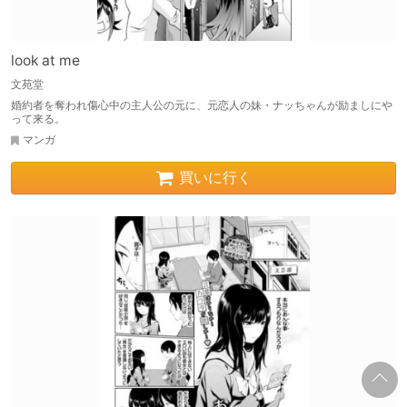
look at me
文苑堂
婚約者を奪われ傷心中の主人公の元に、元恋人の妹・ナッちゃんが励ましにや
って来る。
マンガ
買いに行く