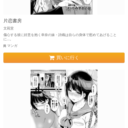
片恋書房
文苑堂
傷心する彼に好意を抱く幸奈の妹・詩織は自らの身体で慰めてあげること
に…。
マンガ
買いに行く