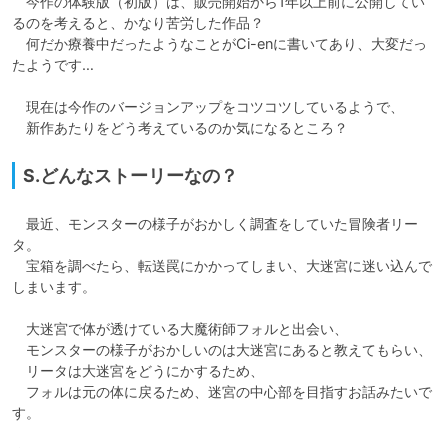
　今作の体験版（初版）は、販売開始から1年以上前に公開してい
るのを考えると、かなり苦労した作品？

　何だか療養中だったようなことがCi-enに書いてあり、大変だっ
たようです…

　現在は今作のバージョンアップをコツコツしているようで、

　新作あたりをどう考えているのか気になるところ？
S.どんなストーリーなの？
　最近、モンスターの様子がおかしく調査をしていた冒険者リー
タ。

　宝箱を調べたら、転送罠にかかってしまい、大迷宮に迷い込んで
しまいます。

　大迷宮で体が透けている大魔術師フォルと出会い、

　モンスターの様子がおかしいのは大迷宮にあると教えてもらい、

　リータは大迷宮をどうにかするため、

　フォルは元の体に戻るため、迷宮の中心部を目指すお話みたいで
す。
