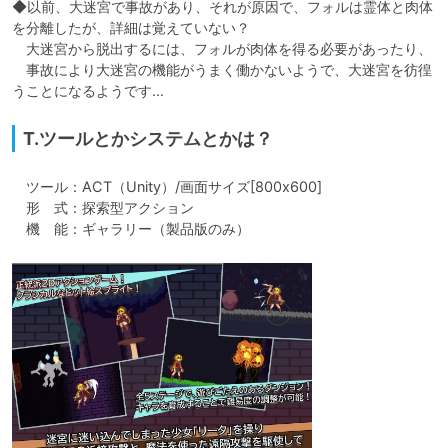
◆以前、大迷宮で事故があり、それが原因で、フォルは霊体と肉体
を分離したが、詳細は覚えていない？

　大迷宮から脱出するには、フォルが肉体を得る必要があったり、

　事故により大迷宮の機能がうまく働かないようで、大迷宮を彷徨
うことになるようです…
T.ツールとかシステムとかは？
　ツール：ACT（Unity）/画面サイズ[800x600]

　形　式：探索型アクション

　機　能：ギャラリー（製品版のみ）