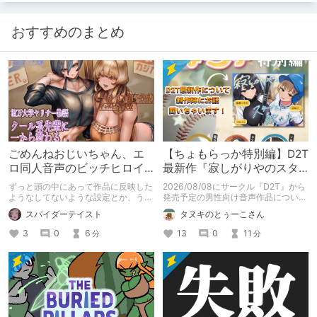
おすすめのまとめ
ごめんねおじいちゃん、エ
【ちょもらっか特別編】D2T
ロ同人音声のビッチヒロイ
最新作『寂しがりやのスタ
ンに名前使って～過去作品
ーダストと触れあって』制
ずっと頭の中にあって作品に反映した
2026/08/08にサークル『D2T』から
コンセプトを思い出そう～
作陣にインタビュー！🎤
ようなしてないような設定とか、うち
発売予定の男性向け音声作品について
のヒロイン達の名づけの法則とかを頭
逆神ラニさんと不束こけしさんにお話
スパイダーテイスト
タヌキのとぅーこさん
の中の映●研の金●さんに「そこにあ
聞いちゃいました！夏コミに関する告
っちゃいけねえんだよ」といわれたの
知もあります！
3
0
6
13
0
11
分
分
でとりあえず垂れ流します。