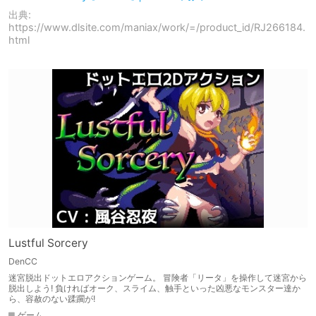
出典:
https://www.dlsite.com/maniax/work/=/product_id/RJ266184.
html
Lustful Sorcery
DenCC
迷宮脱出ドットエロアクションゲーム。 冒険者「リータ」を操作して迷宮から
脱出しよう! 負ければオーク、スライム、触手といった凶悪なモンスター達か
ら、容赦のない蹂躙が!
ゲーム