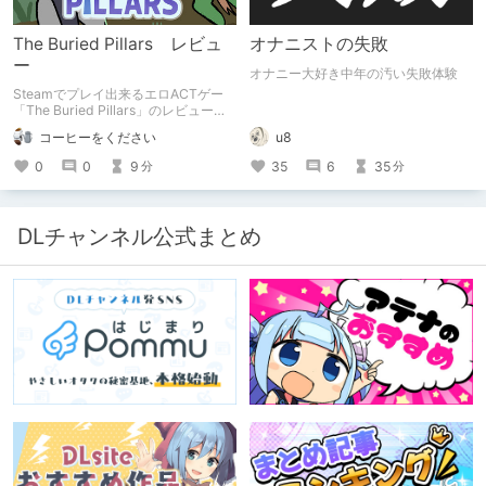
The Buried Pillars レビュ
オナニストの失敗
ー
オナニー大好き中年の汚い失敗体験
Steamでプレイ出来るエロACTゲー
「The Buried Pillars」のレビューで
す。
コーヒーをください
u8
0
0
9
35
6
35
分
分
DLチャンネル公式まとめ