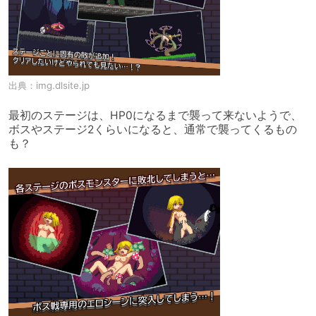
出典：
img.dlsite.jp
最初のステージは、HP0になるまで襲って来ないようで、

ボスやステージ2くらいになると、通常で襲ってくるもの
も？