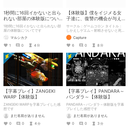
1秒間に16回イかないと出ら
【体験版】僕をイジメる女
れない部屋の体験版につい
子達に、復讐の機会が与え
て
られたら……！【行動記録】
1秒間に16回イかないと出られない部
サークル：ゲームコロン タイトル：
屋の体験版についてです
しかえしゲエム～射精させないと死ぬ
デスゲーム～ 予告開始日：2021年12
マルシカク
Capture
月24日 作品販売日：2022年02月04
日 予告作品の体験版の内容を中心に
1
0
4
6
0
8
分
分
紹介しているまとめ記事です。 体験
版の「ネタバレ」を含んだ内容をまと
めているので、苦手な方は注意して下
さい。
【字幕プレイ】ZANGEKI
【字幕プレイ】PANDARA～
WARP【体験版】
パンダラ～【体験版】
ZANGEKI WARPを字幕プレイした感
PANDARA～パンダラ～体験版を字幕
想です
プレイした感想です
まだ名前がありません
まだ名前がありません
0
0
4
0
0
3
分
分