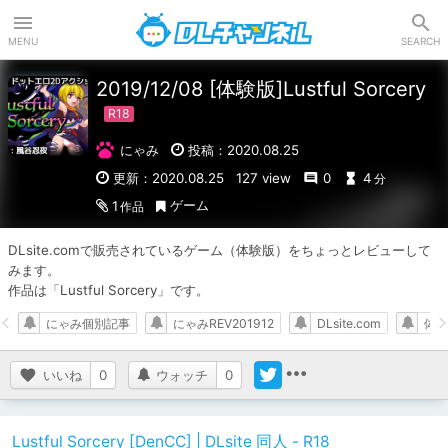
DLチャンネル
MENU
SEARCH
2019/12/08 [体験版]Lustful Sorcery
にゃみ
投稿：2020.08.25
更新：2020.08.25
127 view
0
4
分
ゲーム
1
作品
DLsite.comで販売されているゲーム（体験版）をちょっとレビューして
みます。

作品は「Lustful Sorcery」です。
にゃみ個別記事
にゃみREV201912
DLsite.com
体験
いいね
0
ウォッチ
0
Lustful Sorcery [DenCC] | DLsite 同人 - R18