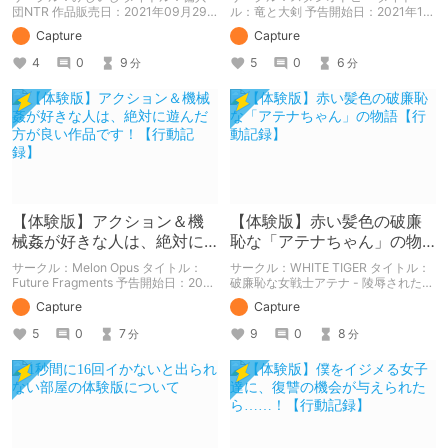
録】
団NTR 作品販売日：2021年09月29
ル：竜と大剣 予告開始日：2021年12
日 発売済みの作品の体験版の内容を
月11日 作品販売日：- 予告作品の体験
Capture
Capture
中心に紹介しているまとめ記事です。
版の内容を中心に紹介しているまとめ
体験版の「ネタバレ」を含んだ内容を
記事です。 体験版の「ネタバレ」を
4
0
9
5
0
6
分
分
まとめているので、苦手な方は注意し
含んだ内容をまとめているので、苦手
て下さい。
な方は注意して下さい。
【体験版】アクション＆機
【体験版】赤い髪色の破廉
械姦が好きな人は、絶対に
恥な「アテナちゃん」の物
遊んだ方が良い作品です！
語【行動記録】
サークル：Melon Opus タイトル：
サークル：WHITE TIGER タイトル：
【行動記録】
Future Fragments 予告開始日：2021
破廉恥な女戦士アテナ - 陵辱された乙
年08月13日 作品販売日：- 予告作品
女た(体験版) 予告開始日：2020年12
Capture
Capture
の体験版の内容を中心に紹介している
月09日 予告作品の体験版の内容を中
まとめ記事です。 体験版の「ネタバ
心に紹介しているまとめ記事です。
5
0
7
9
0
8
分
分
レ」を含んだ内容をまとめているの
体験版の「ネタバレ」を含んだ内容を
で、苦手な方は注意して下さい。
まとめているので、苦手な方は注意し
て下さい。