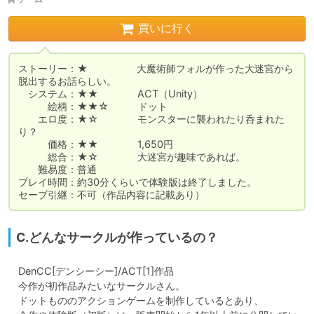
買いに行く
ストーリー：★　　　　　大魔術師フォルが作った大迷宮から
脱出するお話らしい。

　システム：★★　　　　ACT（Unity）

　　　絵柄：★★☆　　　ドット

　　エロ度：★☆　　　　モンスターに襲われたり呑まれた
り？

　　　価格：★★　　　　1,650円

　　　総合：★☆　　　　大迷宮が趣味であれば。

　　難易度：普通

プレイ時間：約30分くらいで体験版は終了しました。

セーブ引継：不可（作品内容に記載あり）
C.どんなサークルが作っているの？
　DenCC[デンシーシー]/ACT[1]作品

　今作が初作品みたいなサークルさん。

　ドットもののアクションゲームを制作しているとあり、
