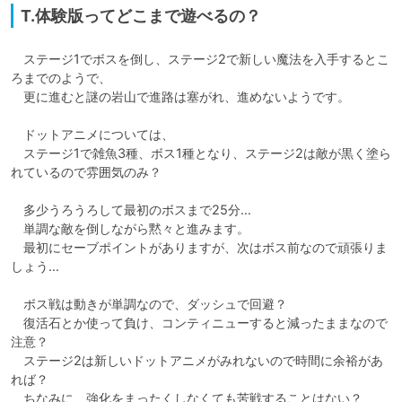
T.体験版ってどこまで遊べるの？
　ステージ1でボスを倒し、ステージ2で新しい魔法を入手するとこ
ろまでのようで、

　更に進むと謎の岩山で進路は塞がれ、進めないようです。

　ドットアニメについては、

　ステージ1で雑魚3種、ボス1種となり、ステージ2は敵が黒く塗ら
れているので雰囲気のみ？

　多少うろうろして最初のボスまで25分…

　単調な敵を倒しながら黙々と進みます。

　最初にセーブポイントがありますが、次はボス前なので頑張りま
しょう…

　ボス戦は動きが単調なので、ダッシュで回避？

　復活石とか使って負け、コンティニューすると減ったままなので
注意？

　ステージ2は新しいドットアニメがみれないので時間に余裕があ
れば？

　ちなみに、強化をまったくしなくても苦戦することはない？