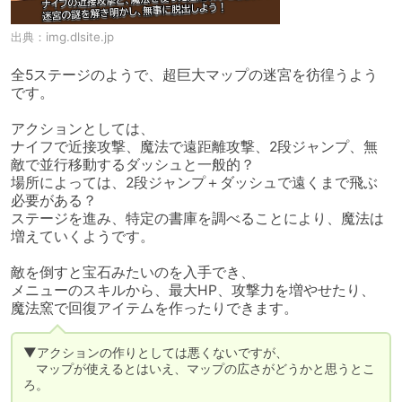
出典：
img.dlsite.jp
全5ステージのようで、超巨大マップの迷宮を彷徨うよう
です。

アクションとしては、

ナイフで近接攻撃、魔法で遠距離攻撃、2段ジャンプ、無
敵で並行移動するダッシュと一般的？

場所によっては、2段ジャンプ＋ダッシュで遠くまで飛ぶ
必要がある？

ステージを進み、特定の書庫を調べることにより、魔法は
増えていくようです。

敵を倒すと宝石みたいのを入手でき、

メニューのスキルから、最大HP、攻撃力を増やせたり、

魔法窯で回復アイテムを作ったりできます。
▼アクションの作りとしては悪くないですが、

　マップが使えるとはいえ、マップの広さがどうかと思うとこ
ろ。
