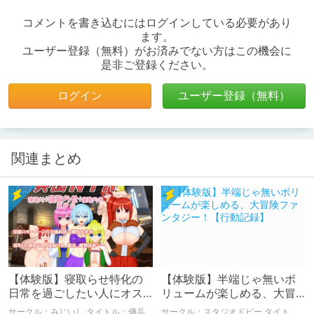
コメントを書き込むにはログインしている必要があり
ます。
ユーザー登録（無料）がお済みでない方はこの機会に
是非ご登録ください。
ログイン
ユーザー登録（無料）
関連まとめ
【体験版】寝取らせ特化の
【体験版】半端じゃ無いボ
日常を過ごしたい人にオス
リュームが楽しめる、大冒
スメ！【行動記録】
険ファンタジー！【行動記
サークル：みじいし タイトル：傭兵
サークル：スタジオドビー タイト