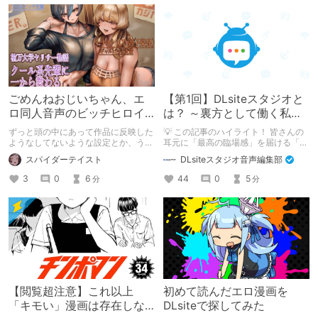
ごめんねおじいちゃん、エ
【第1回】DLsiteスタジオと
ロ同人音声のビッチヒロイ
は？ ～裏方として働く私た
ンに名前使って～過去作品
ちの紹介
ずっと頭の中にあって作品に反映した
💡 この記事のハイライト！ 皆さんの
コンセプトを思い出そう～
ようなしてないような設定とか、うち
耳元に「最高の臨場感」を届ける「サ
のヒロイン達の名づけの法則とかを頭
ウンドエンジニアの仕事」のリアルな
スパイダーテイスト
DLsiteスタジオ音声編集部
の中の映●研の金●さんに「そこにあ
舞台裏を大公開！ スマートな専門
っちゃいけねえんだよ」といわれたの
職……と思いきや、実態は「音の変態
3
0
6
44
0
5
分
分
でとりあえず垂れ流します。
（褒め言葉）」が集まるチーム！？
成人男性スタッフがダミヘに抱きつ
き、スタジオにアダルトグッズが転が
る超大真面目な理由とは？ クオリテ
ィ向上のための、ちょっとシュールな
（？）試行錯誤をたっぷりご紹介しま
す！
【閲覧超注意】これ以上
初めて読んだエロ漫画を
「キモい」漫画は存在しな
DLsiteで探してみた