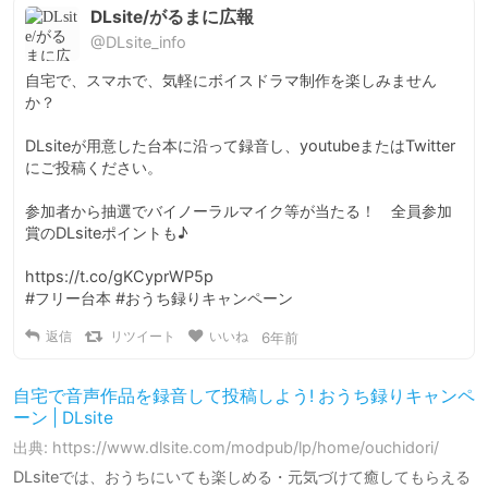
DLsite/がるまに広報
@DLsite_info
自宅で、スマホで、気軽にボイスドラマ制作を楽しみません
か？

DLsiteが用意した台本に沿って録音し、youtubeまたはTwitter
にご投稿ください。

参加者から抽選でバイノーラルマイク等が当たる！　全員参加
賞のDLsiteポイントも♪

https://t.co/gKCyprWP5p

#フリー台本 #おうち録りキャンペーン
返信
リツイート
いいね
6年前
自宅で音声作品を録音して投稿しよう! おうち録りキャンペ
ーン | DLsite
出典: https://www.dlsite.com/modpub/lp/home/ouchidori/
DLsiteでは、おうちにいても楽しめる・元気づけて癒してもらえる