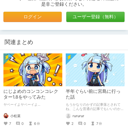
是非ご登録ください。
ログイン
ユーザー登録（無料）
関連まとめ
にじよめのコンコンコレク
半年ぐらい前に宮島に行っ
ター1.8をやってみた
た話
ヤベーイよヤベーイよ...
もうかなりのかずの記事落とされて
ね、こんな普通の記事でもいいのかな
と。 落ち続けた、そして最近宮島に
小松菜
rururur
行ったことさえ忘れてた。 2021年11
月ごろですね、メリハリねー。 ネク
7
0
6
2
0
7
分
分
スト落とされた、頭痛いっていうの