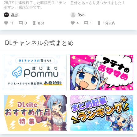
い？チンポマンとかいう
26/7/1に連載終了した暗稿先生「チン
意外とあっさり見つかりました！
「魂の殺人」の完成形
ポマン」感想記事です。
Ryo
蟲独
4
1
1
11
0
8
分以内
分
DLチャンネル公式まとめ