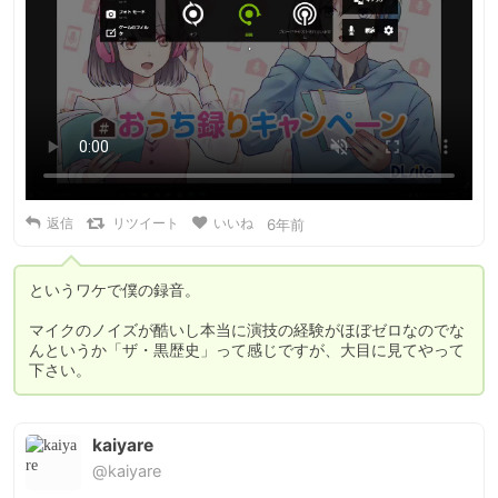
返信
リツイート
いいね
6年前
というワケで僕の録音。

マイクのノイズが酷いし本当に演技の経験がほぼゼロなのでな
んというか「ザ・黒歴史」って感じですが、大目に見てやって
下さい。
kaiyare
@kaiyare