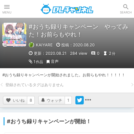
DLチャンネル
MENU
SEARCH
#おうち録りキャンペーン やってみ
た！お前らもやれ！
KAIYARE
投稿：2020.08.20
更新：2020.08.21
284 view
0
2
分
音声
1
作品
#おうち録りキャンペーンが開始されました。お前らもやれ！！！！！
いいね
8
ウォッチ
1
#おうち録りキャンペーンが開始！