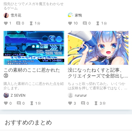
体験版プレイしてみた
指先ひとつでメスガキ魔王をわからせ
るゲーム
雪月花
家鴨
1
0
1
10
0
1
分
分
この素材のここに惹かれた
没になったねくすと記事、
㉚
クリエイターズで全部出し
てみます。
購入した素材のここに惹かれた点を紹
ちょっと吹っ切れてみた。 いくつか
介します。
は反映を押して通常記事ではなく、ク
リエイター記事として出してみようか
Z SEVEN
rururur
なと。
0
0
1
3
0
3
分
分
おすすめのまとめ