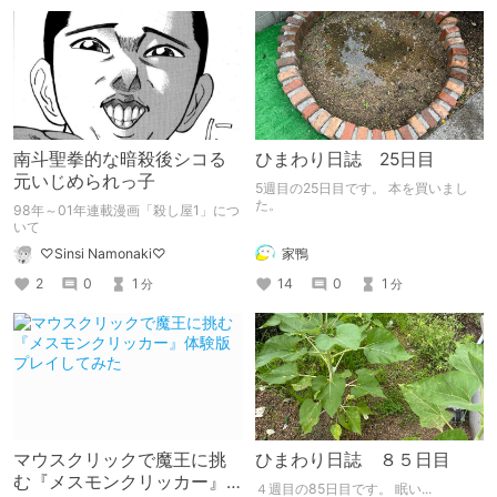
に、ねくすと外して入れます。
南斗聖拳的な暗殺後シコる
ひまわり日誌 25日目
元いじめられっ子
5週目の25日目です。 本を買いまし
た。
98年～01年連載漫画「殺し屋1」につ
いて
家鴨
♡Sinsi Namonaki♡
14
0
1
2
0
1
分
分
マウスクリックで魔王に挑
ひまわり日誌 ８５日目
む『メスモンクリッカー』
４週目の85日目です。 眠い...