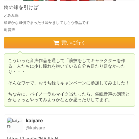
鈴の緒を引けば
とみみ庵
緑豊かな縁側でまったり耳かきしてもらう作品です
音声
買いに行く
こういった音声作品を通して「演技をしてキャラクターを作
る」人たちに少し憧れを抱いている自分も居たり居なかった
り・・・

そんなワケで、おうち録りキャンペーンに参加してみました！

ちなみに、バイノーラルマイク当たったら、催眠音声の朗読と
かちょっとやってみようかなとか思ったりしてます。
kaiyare
@kaiyare
https://t.co/fw7NAJthtN