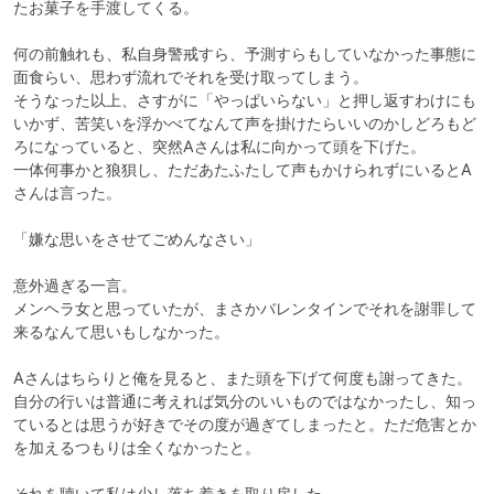
たお菓子を手渡してくる。

何の前触れも、私自身警戒すら、予測すらもしていなかった事態に
面食らい、思わず流れでそれを受け取ってしまう。

そうなった以上、さすがに「やっぱいらない」と押し返すわけにも
いかず、苦笑いを浮かべてなんて声を掛けたらいいのかしどろもど
ろになっていると、突然Aさんは私に向かって頭を下げた。

一体何事かと狼狽し、ただあたふたして声もかけられずにいるとA
さんは言った。

「嫌な思いをさせてごめんなさい」

意外過ぎる一言。

メンヘラ女と思っていたが、まさかバレンタインでそれを謝罪して
来るなんて思いもしなかった。

Aさんはちらりと俺を見ると、また頭を下げて何度も謝ってきた。

自分の行いは普通に考えれば気分のいいものではなかったし、知っ
ているとは思うが好きでその度が過ぎてしまったと。ただ危害とか
を加えるつもりは全くなかったと。

それを聴いて私は少し落ち着きを取り戻した。
