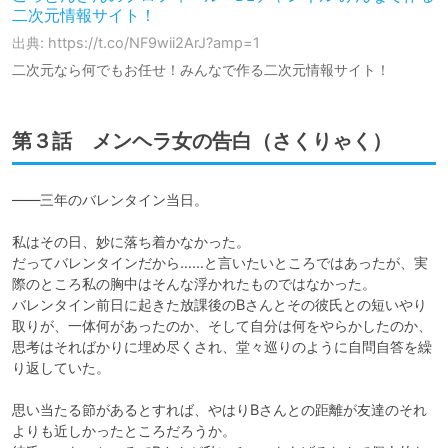
二次元情報サイト！
出典: https://t.co/NF9wii2ArJ?amp=1
二次元なら何でもお任せ！みんなで作る二次元情報サイト！
第３話 メンヘラ女の告白（さくりゃく）
――三年のバレンタイン当日。

私はその日、妙に落ち着かなかった。

だってバレンタインだから……と言いたいところではあったが、実
際のところ私の胸中はそんな浮かれたものではなかった。

バレンタイン前日に起きた放課後のBさんとその彼氏との短いやり
取りが、一体何があったのか、そして自分は何をやらかしたのか、
思考はそればかりに埋め尽くされ、堂々巡りのように自問自答を繰
り返していた。

思い当たる節があるとすれば、やはりBさんとの距離が友達のそれ
よりも近しかったところだろうか。
