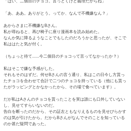
「はい、二個目のチョコ。言っとくけど義理だからね」

「あ、ああ。ありがとう。ってか、なんで不機嫌なん？」

あからさまに不機嫌なBさん。

私が尋ねると、再び椅子に座り漫画本を読み始めた。

なんか気に障るようなことでもしたのだろうかと思ったが、そこで
私ははたと気が付く。

（ちょっと待て……今二個目のチョコって言ってなかったか？）

私はそこで嫌な予感がした。

それもそのはずだ。何せBさんの言う通り、私はこの日今し方貰っ
たチョコを合わせて合計で二つのチョコを持っている（他にも貰っ
たがラッピングとかなかったから、その場で食べています）。

だが私はAさんのチョコを貰ったことを実は誰にも口外していない
し、見せてすらいないのだ。

告白を断ったのだから、その証左ともなりえるものを見せびらかす
のは気が引けたから。だからBさんがなんでそのことを知っている
のか甚だ疑問であった。
