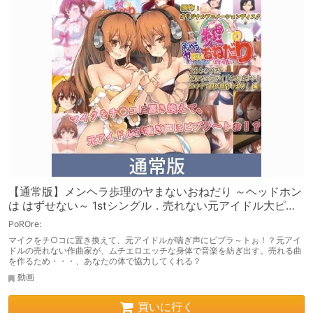
【通常版】メンヘラ歩理のヤまないおねだり ～ヘッドホン
は はずせない～ 1stシングル．売れない元アイドル大ピン
チ！ エッチで良い曲作ります！編
PoROre:
マイクをチ○コに置き換えて、元アイドルが喘ぎ声にビブラ～トぉ！？元アイ
ドルの売れない作曲家が、ムチエロエッチな身体で音楽を紡ぎ出す。売れる曲
を作るため・・・、あなたの体で協力してくれる？
動画
買いに行く