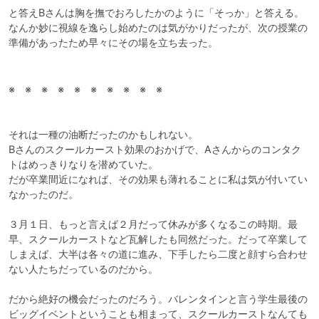
と答えBさんは胸を撫でおろしたかのように「そっか」と答える。

なんか妙に視線を逸らし始めたのは気がかりだったが、次の授業の
準備があったため早々にその場を立ち去った。
※　※　※　※　※　※　※　※　※　※

それは一種の油断だったのかもしれない。

Bさんのスクールカースト効果のおかげで、Aさんからのコンタク
トはめっきりなりを潜めていた。

だが卒業間近になれば、その効果も薄れることに私は気が付いてい
なかったのだ。

３月１日、もっと言えば２月だって休みが多くなるこの時期。最
早、スクールカーストなど瓦解したも同然だった。だって卒業して
しまえば、大半は各々の道に進み、下手したら二度と顔すら合わせ
ない人たちだっているのだから。

だから絶好の機会だったのだろう。バレンタインと言う学生最後の
ビッグイベントということも相まって、スクールカーストなんても