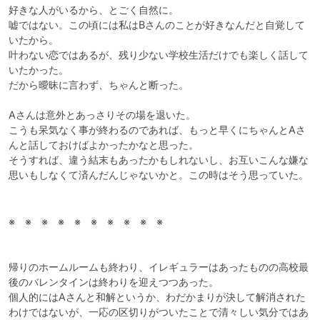
好きな人がいるから、とごく自然に。

嘘ではない。この頃には私はBさんのことが好きなんだと自覚して
いたから。

叶わない恋ではあるが、残り少ない学校生活だけでも楽しく話して
いたかった。

だから曖昧に言わず、ちゃんと断った。

Aさんは意外とあっさりその場を退いた。

こうも呆気なく事が終わるのであれば、もっと早くにちゃんとAさ
んと話しておけばよかったかなと思った。

そうすれば、違う結末もあったかもしれないし、お互いこんな嫌な
思いもしなくて済んだんじゃないかと。この時はそう思っていた。
※　※　※　※　※　※　※　※　※　※

帰りのホームルームも終わり、イレギュラーはあったものの高校最
後のバレンタインは終わりを迎えつつあった。

個人的にはAさんと和解というか、わだかまりが決して解消された
わけではないが、一応の区切りがついたことで清々しい気分ではあ