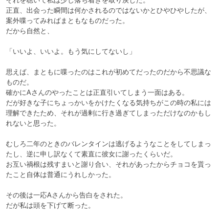
正直、出会った瞬間は何かされるのではないかとひやひやしたが、
案外喋ってみればまともなものだった。

だから自然と、

「いいよ、いいよ。もう気にしてないし」

思えば、まともに喋ったのはこれが初めてだったのだから不思議な
ものだ。

確かにAさんのやったことは正直引いてしまう一面はある。

だが好きな子にちょっかいをかけたくなる気持ちがこの時の私には
理解できたため、それが過剰に行き過ぎてしまっただけなのかもし
れないと思った。

むしろ二年のときのバレンタインは逃げるようなことをしてしまっ
たし、逆に申し訳なくて素直に彼女に謝ったくらいだ。

お互い禍根は残すまいと謝り合い、それがあったからチョコを貰っ
たこと自体は普通にうれしかった。

その後は一応Aさんから告白をされた。

だが私は頭を下げて断った。
