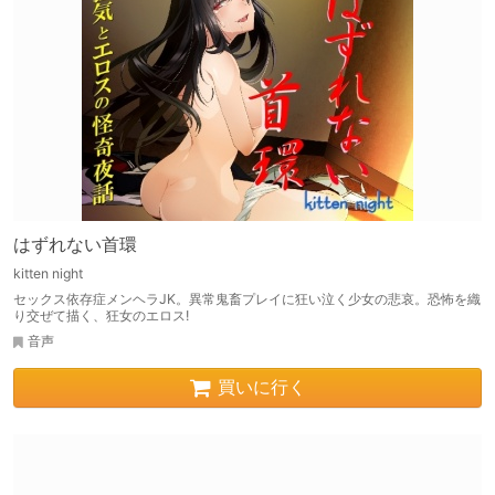
はずれない首環
kitten night
セックス依存症メンヘラJK。異常鬼畜プレイに狂い泣く少女の悲哀。恐怖を織
り交ぜて描く、狂女のエロス!
音声
買いに行く