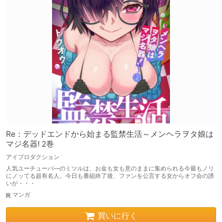
Re：デッドエンドから始まる監禁生活～メンヘラヲタ娘は
マジ名器! 2巻
アイプロダクション
人気ユーチューバ―のミツルは、お金も女も意のままに集められる今最もノリ
にノッてる超有名人。今日も番組終了後、ファンを公言する女からオフ会の誘
いが・・・
マンガ
買いに行く