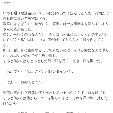
った。

いつも通り放課後はバスケ部に顔を出す予定だったため、荷物だけ
体育館に置いて教室に戻る。

教室にはまばらに生徒がおり、窓際には一人漫画本を読んでいるB
さんの姿があった。

自分から行くのもなんだが、チョコは何気に欲しかったのでBさん
に近づくとBさんはこちらに気が付いてちらりと目線を向けてく
る。

開口一番。別に告白するわけでもないのに、それが妙になんて喋り
かければいいのかで少し思い悩む。

するとBさんはじとっとした目で私を見て、さきに口を開いた。

「おめでとうだね。さすがバレンタインだよ」

「はあ？　おめでとう？」

唐突に言われた言葉に何を祝われているのか判らず、首を傾げる。

するとBさんは鞄からチョコを取り出すと、それを私の胸に押し付
けながら、
