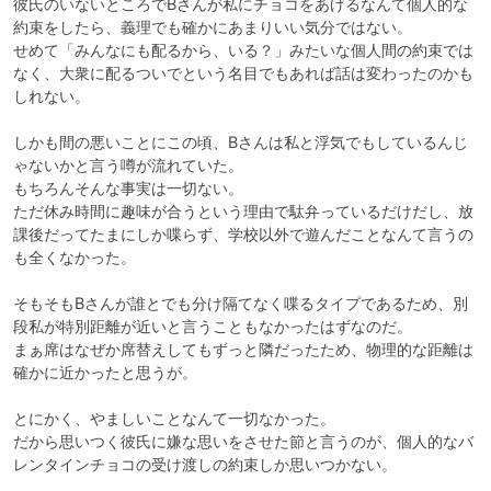
彼氏のいないところでBさんが私にチョコをあげるなんて個人的な
約束をしたら、義理でも確かにあまりいい気分ではない。

せめて「みんなにも配るから、いる？」みたいな個人間の約束では
なく、大衆に配るついでという名目でもあれば話は変わったのかも
しれない。

しかも間の悪いことにこの頃、Bさんは私と浮気でもしているんじ
ゃないかと言う噂が流れていた。

もちろんそんな事実は一切ない。

ただ休み時間に趣味が合うという理由で駄弁っているだけだし、放
課後だってたまにしか喋らず、学校以外で遊んだことなんて言うの
も全くなかった。

そもそもBさんが誰とでも分け隔てなく喋るタイプであるため、別
段私が特別距離が近いと言うこともなかったはずなのだ。

まぁ席はなぜか席替えしてもずっと隣だったため、物理的な距離は
確かに近かったと思うが。

とにかく、やましいことなんて一切なかった。

だから思いつく彼氏に嫌な思いをさせた節と言うのが、個人的なバ
レンタインチョコの受け渡しの約束しか思いつかない。
