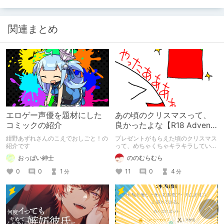
関連まとめ
エロゲー声優を題材にした
あの頃のクリスマスって、
コミックの紹介
良かったよな【R18 Advent
Calendar 2024】
紺野あずれさんのこえでおしごと！の
プレゼントがもらえた頃のクリスマス
紹介です
って、めちゃくちゃキラキラしていま
したよね。あの頃のワクワク感を返し
おっぱい紳士
ののむらむら
て欲しい。DLチャンネルR18 Advent
Calendar 2024の12/25分の記事で
0
0
1
11
0
4
分
分
す。