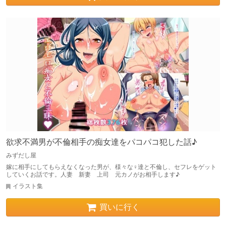
欲求不満男が不倫相手の痴女達をパコパコ犯した話♪
みずだし屋
嫁に相手にしてもらえなくなった男が、様々な♀達と不倫し、セフレをゲット
していくお話です。人妻 新妻 上司 元カノがお相手します♪
イラスト集
買いに行く