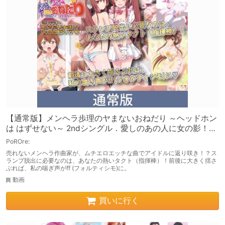
【通常版】メンヘラ歩理のヤまないおねだり ～ヘッドホン
は はずせない～ 2ndシングル．愛しのあの人に女の影！？
ずっと私と繋がって編
PoROre:
売れないメンヘラ作曲家が、ムチエロエッチな曲でアイドルに返り咲き！？ス
ランプ脱出に必要なのは、あなたの熱いタクト（指揮棒）！前後に大きく揺さ
ぶれば、私の喘ぎ声がff (フォルティシモ)に。
動画
買いに行く