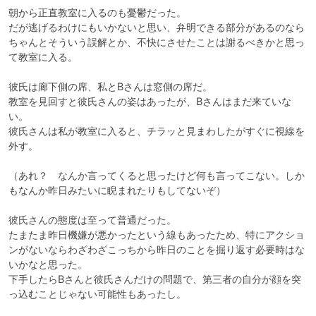
朝から正直教室に入るのも憂鬱だった。

だが逃げるわけにもいかないと思い、弁明できる部分があるのなら
ちゃんとそういう誤解とか、不快にさせたことは謝るべきかと思っ
て教室に入る。

彼氏は廊下側の席、私とBさんは窓側の席だ。

教室を見回すと彼氏さんの姿はあったが、Bさんはまだ来ていな
い。

彼氏さんは私が教室に入ると、チラッと見まわしたがすぐに視線を
外す。

（あれ？　なんか言ってくると思ったけど何も言ってこない。しか
もなんか昨日みたいに睨まれたりもしてないぞ）

彼氏さんの態度は至って普通だった。

たまたま昨日機嫌が悪かったという線もあったため、特にアクショ
ンがないならわざわざこっちから昨日のことを掘り返す必要時はな
いかなと思った。

下手したらBさんと彼氏さんだけの問題で、第三者の自分が顔を突
っ込むことじゃない可能性もあったし。
