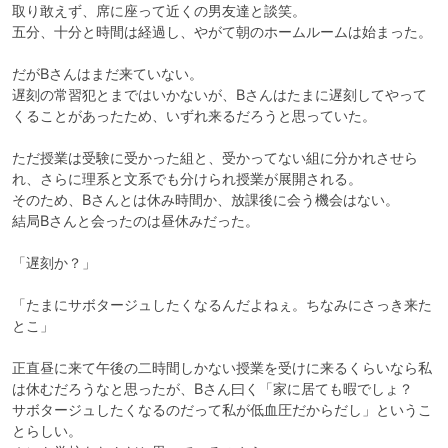
取り敢えず、席に座って近くの男友達と談笑。

五分、十分と時間は経過し、やがて朝のホームルームは始まった。

だがBさんはまだ来ていない。

遅刻の常習犯とまではいかないが、Bさんはたまに遅刻してやって
くることがあったため、いずれ来るだろうと思っていた。

ただ授業は受験に受かった組と、受かってない組に分かれさせら
れ、さらに理系と文系でも分けられ授業が展開される。

そのため、Bさんとは休み時間か、放課後に会う機会はない。

結局Bさんと会ったのは昼休みだった。

「遅刻か？」

「たまにサボタージュしたくなるんだよねぇ。ちなみにさっき来た
とこ」

正直昼に来て午後の二時間しかない授業を受けに来るくらいなら私
は休むだろうなと思ったが、Bさん曰く「家に居ても暇でしょ？　
サボタージュしたくなるのだって私が低血圧だからだし」というこ
とらしい。
