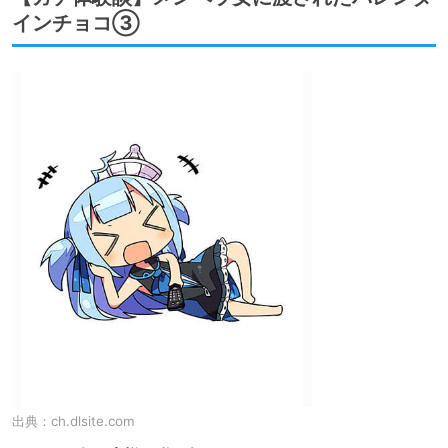
インチョコ③
出典：
ch.dlsite.com