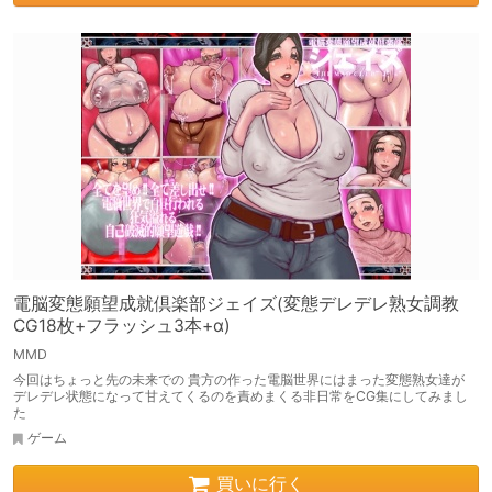
電脳変態願望成就倶楽部ジェイズ(変態デレデレ熟女調教
CG18枚+フラッシュ3本+α)
MMD
今回はちょっと先の未来での 貴方の作った電脳世界にはまった変態熟女達が
デレデレ状態になって甘えてくるのを責めまくる非日常をCG集にしてみまし
た
ゲーム
買いに行く