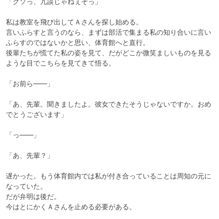
「クソっ、冗談じゃねぇぞっ」

私は教室を飛び出してＡさんを探し始める。

言いふらすと言うのなら、まずは部活で集まる私の知り合いに言い
ふらすのではないかと思い、体育館へと直行。

後輩たちが慌てた私の姿を見て、だがどこか微笑ましいものを見る
ような目でこちらを見てきて悟る。

「お前ら――」

「あ、先輩。聞きましたよ。彼女できたそうじゃないですか。おめ
でとうございます」

「っ――」

「あ、先輩？」

遅かった。もう体育館内では私が付き合っていることは周知の元に
なっていた。

だが弁明は後だ。

今はとにかくＡさんを止める必要がある。