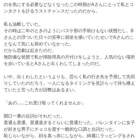
のを気にする必要などなくなったこの時期がAさんにとって私とコ
ンタクトを計るラストチャンスだったのだから。

私も油断していた。

その時は二年のときのようにバスケ部の手助けもない状態だし、B
さんとの浮ついた日々の安寧に胡坐を掻いていたせいでAさんのこ
となんて気にも留めていなかった。

だから悲劇は起きたのだ。

無防備な状態で私が掃除用具の片付けをしようと、人気のない場所
を歩いているとAさんと出くわしてしまったのだ。

いや、出くわしたというよりも、恐らく私の行き先を予測して先回
りしていたのだろう。一人になるタイミングを見計らって待ち構え
ていたと言った方が語弊はあるまい。

「あの……これ受け取ってくれませんか」

開口一番の台詞がそれだった。

普通も普通。普通過ぎるぐらいに普通だった。バレンタインに女子
が好きな男子にチョコを渡す一般的な口調と台詞だった。

恥じらいながら、顔を真っ赤にしながら、綺麗にラッピングをされ