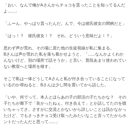
「おい、なんで俺がAさんからチョコを貰ったことを知ってるんだ
よ……」

「ふーん、やっぱり貰ったんだ。んで、今は彼氏彼女の間柄だと」

「はっ！？　彼氏彼女！？　それ、どういう意味だよ！？」

思わず声が荒れ、その場に居た他の生徒視線が私に集まる。

Bさんは声が荒れた私を落ち着かせようと、「……なんかよくわか
んないけど、別の場所で話そうか」と言い、普段あまり使われてい
ない教室へと場所を移す。

そこで私は一体どうしてAさんと私が付き合っていることになって
いるのか尋ねると、Bさんは少し間を置いてから話した。

「いや、何でって。本人とほらあの子の部活の子たちかな？　その
子たちが廊下で「良かったねぇ。付き合えて」とか話してたのを聴
いちゃってさ。さすがに交流とかないから詳しいことは訊かなかっ
たけど、でもさっきチョコ受け取ったみたいなこと言ってたからホ
ントだったんだと思って……」
