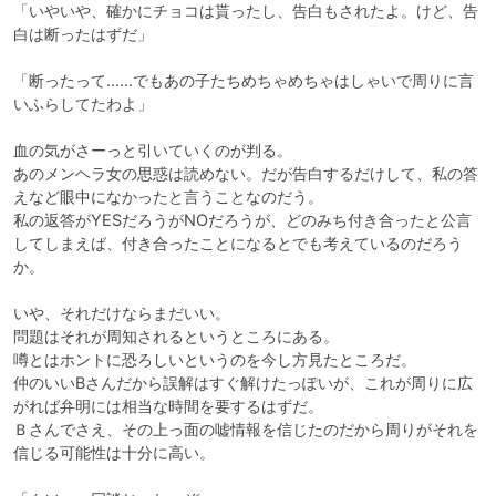
「いやいや、確かにチョコは貰ったし、告白もされたよ。けど、告
白は断ったはずだ」

「断ったって……でもあの子たちめちゃめちゃはしゃいで周りに言
いふらしてたわよ」

血の気がさーっと引いていくのが判る。

あのメンヘラ女の思惑は読めない。だが告白するだけして、私の答
えなど眼中になかったと言うことなのだう。

私の返答がYESだろうがNOだろうが、どのみち付き合ったと公言
してしまえば、付き合ったことになるとでも考えているのだろう
か。

いや、それだけならまだいい。

問題はそれが周知されるというところにある。

噂とはホントに恐ろしいというのを今し方見たところだ。

仲のいいBさんだから誤解はすぐ解けたっぽいが、これが周りに広
がれば弁明には相当な時間を要するはずだ。

Ｂさんでさえ、その上っ面の嘘情報を信じたのだから周りがそれを
信じる可能性は十分に高い。
