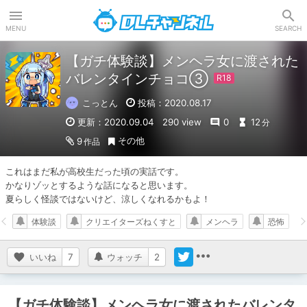
DLチャンネル
MENU
SEARCH
【ガチ体験談】メンヘラ女に渡された
バレンタインチョコ③
こっとん
投稿：2020.08.17
更新：2020.09.04
290 view
0
12
分
その他
9
作品
これはまだ私が高校生だった頃の実話です。

かなりゾッとするような話になると思います。

夏らしく怪談ではないけど、涼しくなれるかもよ！
体験談
クリエイターズねくすと
メンヘラ
恐怖
いいね
7
ウォッチ
2
【ガチ体験談】メンヘラ女に渡されたバレンタ