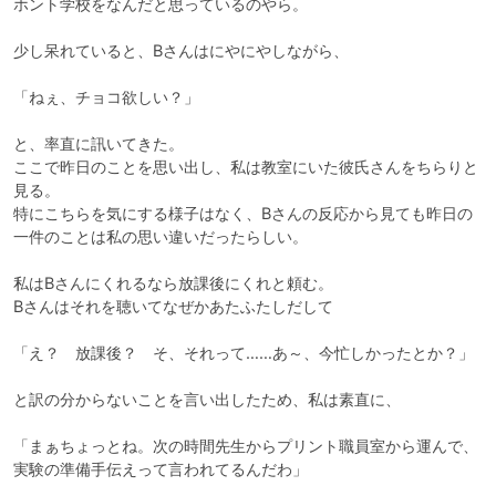
ホント学校をなんだと思っているのやら。

少し呆れていると、Bさんはにやにやしながら、

「ねぇ、チョコ欲しい？」

と、率直に訊いてきた。

ここで昨日のことを思い出し、私は教室にいた彼氏さんをちらりと
見る。

特にこちらを気にする様子はなく、Bさんの反応から見ても昨日の
一件のことは私の思い違いだったらしい。

私はBさんにくれるなら放課後にくれと頼む。

Bさんはそれを聴いてなぜかあたふたしだして

「え？　放課後？　そ、それって……あ～、今忙しかったとか？」

と訳の分からないことを言い出したため、私は素直に、

「まぁちょっとね。次の時間先生からプリント職員室から運んで、
実験の準備手伝えって言われてるんだわ」
