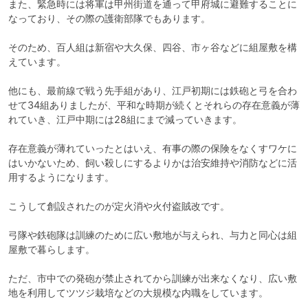
また、緊急時には将軍は甲州街道を通って甲府城に避難することに
なっており、その際の護衛部隊でもあります。

そのため、百人組は新宿や大久保、四谷、市ヶ谷などに組屋敷を構
えています。

他にも、最前線で戦う先手組があり、江戸初期には鉄砲と弓を合わ
せて34組ありましたが、平和な時期が続くとそれらの存在意義が薄
れていき、江戸中期には28組にまで減っていきます。

存在意義が薄れていったとはいえ、有事の際の保険をなくすワケに
はいかないため、飼い殺しにするよりかは治安維持や消防などに活
用するようになります。

こうして創設されたのが定火消や火付盗賊改です。

弓隊や鉄砲隊は訓練のために広い敷地が与えられ、与力と同心は組
屋敷で暮らします。

ただ、市中での発砲が禁止されてから訓練が出来なくなり、広い敷
地を利用してツツジ栽培などの大規模な内職をしています。
