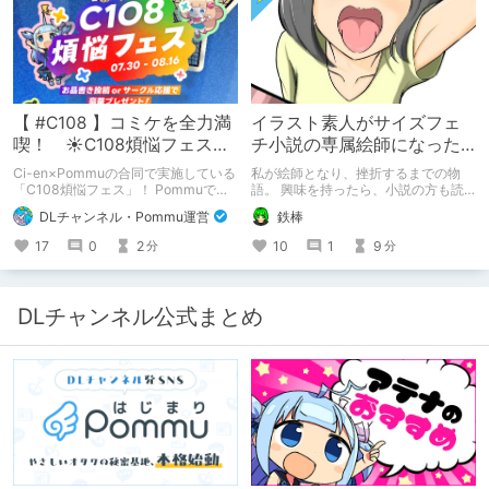
【 #C108 】コミケを全力満
イラスト素人がサイズフェ
喫！ ☀C108煩悩フェス☀
チ小説の専属絵師になった
Pommu版のご案内
お話
Ci-en×Pommuの合同で実施している
私が絵師となり、挫折するまでの物
「C108煩悩フェス」！ Pommuでの
語。 興味を持ったら、小説の方も読
参加方法について、改めてこちらでも
んで欲しいなって感じ 私の絵を使っ
DLチャンネル・Pommu運営
鉄棒
ご案内いたします！
てくれてる小説書きさんのページＵＲ
Ｌ
17
0
2
10
1
9
分
分
https://www.pixiv.net/users/341489
73/novels?p=1
DLチャンネル公式まとめ