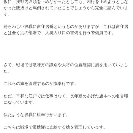
仮に、浅野内匠頭を止めなかったとしても、凶行を止めようとしな
かった腰抜けと罵倒されていたことでしょうから完全に詰んでいま
す。

紛らわしい役職に留守居番というものがありますが、これは留守居
とは全く別の部署で、大奥入り口の警備を行う警備員です。

さて、戦場では敵味方の識別や大将の位置確認に旗を用いていまし
た。

これらの旗を管理するのが旗奉行です。

ただ、平和な江戸では仕事はなく、長年勤めあげた旗本への名誉職
になっています。

似たような役職に槍奉行がいます。

こちらは戦場で長槍隊に支給する槍を管理しています。
