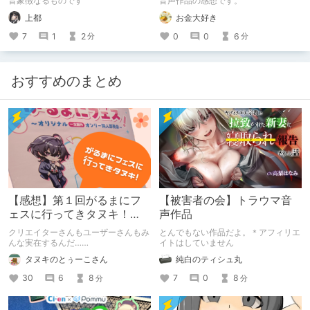
音象徴なるものです
音声作品の感想です。
付き】
上都
お金大好き
7
1
2
0
0
6
分
分
おすすめのまとめ
【感想】第１回がるまにフ
【被害者の会】トラウマ音
ェスに行ってきタヌキ！
声作品
【レポ】
クリエイターさんもユーザーさんもみ
とんでもない作品だよ。＊アフィリエ
んな実在するんだ……
イトはしていません
タヌキのとぅーこさん
純白のティシュ丸
30
6
8
7
0
8
分
分