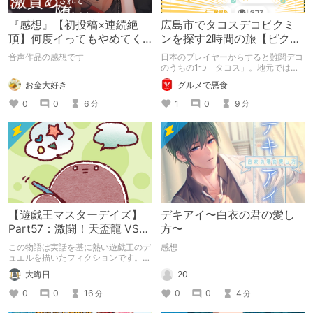
『感想』【初投稿×連続絶
広島市でタコスデコピクミ
頂】何度イってもやめてく
ンを探す2時間の旅【ピクミ
れない嫉妬彼氏に激責めさ
ンブルーム / Pikmin
音声作品の感想です
日本のプレイヤーからすると難関デコ
れて堕とされる。
Bloom】
のうちの1つ「タコス」。地元では見
つけられなかった男が広島で探す旅を
お金大好き
グルメで悪食
お送りします。ねくすと5月のテーマ
「お出かけの記録」。
0
0
6
1
0
9
分
分
【遊戯王マスターデイズ】
デキアイ〜白衣の君の愛し
Part57：激闘！天盃龍 VS
方〜
千年D【架空デュエル】
この物語は実話を基に熱い遊戯王のデ
感想
ュエルを描いたフィクションです。
（自分用メモ：2025-05-14）
20
大晦日
0
0
4
0
0
16
分
分