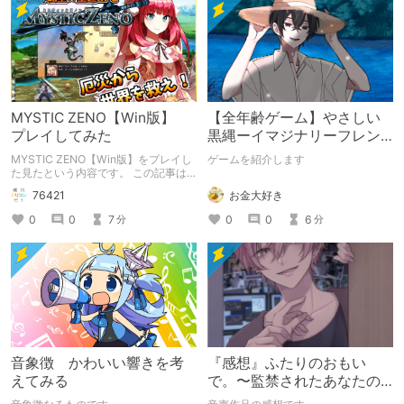
MYSTIC ZENO【Win版】
【全年齢ゲーム】やさしい
プレイしてみた
黒縄ーイマジナリーフレン
ドの「彼」と過ごすおぼん
MYSTIC ZENO【Win版】をプレイし
ゲームを紹介します
やすみー
た見たという内容です。 この記事は
通常のクリエイターズ記事です。
お金大好き
76421
0
0
6
0
0
7
分
分
音象徴 かわいい響きを考
『感想』ふたりのおもい
えてみる
で。〜監禁されたあなたの
末路〜【がるまに限定特典