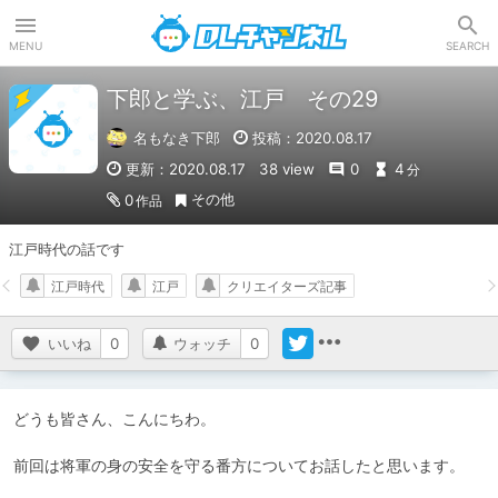
DLチャンネル
MENU
SEARCH
下郎と学ぶ、江戸 その29
名もなき下郎
投稿：2020.08.17
更新：2020.08.17
38 view
0
4
分
その他
0
作品
江戸時代の話です
江戸時代
江戸
クリエイターズ記事
いいね
0
ウォッチ
0
どうも皆さん、こんにちわ。

前回は将軍の身の安全を守る番方についてお話したと思います。
