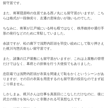
留守居です。

また、将軍隠居時の住居である西ノ丸にも留守居がいますが、こち
らは格式が一段御劣り、左遷の意味合いが強いものでした。

ちなみに、将軍が江戸城にいる時も暇ではなく、秩序維持や通行手
形の発行などのために常駐していました。

余談ですが、松の廊下で浅野内匠頭を羽交い絞めにして取り押さえ
た梶川与惣兵衛もい留守居です。

また、諸藩の江戸屋敷にも留守居がいますが、これは上屋敷の管理
だけではなく、幕府との折衝を行う大使役でもありました。

忠臣蔵では浅野内匠頭が衣装を間違えて恥をかくというシーンがあ
りますが、その日の衣装を用意するのも留守居の役目なのでまず起
こり得ません。

しかしまぁ、梶川さんは仕事を真面目にこなしただけなのに、後に
武士の情けを知らないと非難される可哀想な人です。
