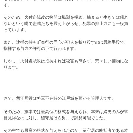
す。

そのため、火付盗賊改の拷問は熾烈を極め、捕まると生きては帰れ
ないという噂で盗賊たちを震え上がらせ、犯罪の抑止力にも一役買
っています。

また、逮捕の時も町奉行の同心が犯人を斬り殺すのは最終手段で、
指揮する与力の許可の下で行われます。

しかし、火付盗賊改は抵抗すれば殺害も辞さず、荒々しい捕物にな
ります。

さて、留守居役は将軍不在時の江戸城を預かる管理人です。
そのため、旗本では最高位の格式を与えられ、本来は嫡男のみが御
目見得なのに対し、留守居は次男まで謁見可能でした。

その中でも最高の格式が与えられたのが、留守居の統括者である本