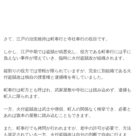
さて、江戸の治安維持は町奉行と寺社奉行の役目です。

しかし、江戸中期では盗賊が凶悪化し、役方である町奉行には手に
負えない事件が増えていき、臨時に火付盗賊改が組織されます。

縦割りの役方では管轄が限られていますが、完全に別組織である火
付盗賊改は独自の捜査権と逮捕権を有していました。

町奉行は町方とも呼ばれ、武家屋敷や寺社には踏み込めず、逮捕も
町人に限られます。

一方、火付盗賊改は武士や僧侶、町人の関係なく検挙でき、必要と
あれば旗本の屋敷に踏み込むこともできます。

また、町奉行でも拷問が行われますが、老中の許可が必要で、方法
も規定されている一方、火付盗賊改は自分の判断で自由に行えま