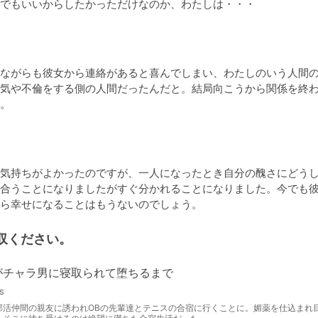
でもいいからしたかっただけなのか、わたしは・・・
。
ながらも彼女から連絡があると喜んでしまい、わたしのいう人間
気や不倫をする側の人間だったんだと。結局向こうから関係を終
。
気持ちがよかったのですが、一人になったとき自分の醜さにどう
合うことになりましたがすぐ分かれることになりました。今でも
ら幸せになることはもうないのでしょう。
収ください。
がチャラ男に寝取られて堕ちるまで
s
部活仲間の親友に誘われOBの先輩達とテニスの合宿に行くことに。媚薬を仕込まれ