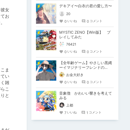
デキアイ〜白衣の君の愛し方〜
て彼女
20
ってお
0
0
いいね
コメント
。

MYSTIC ZENO【Win版】 プ
レイしてみた
76421
0
0
いいね
コメント
【全年齢ゲーム】やさしい黒縄
ーイマジナリーフレンドの
ここま
「彼」と過ごすおぼんやすみー
お金大好き
ってい
らく雑
0
0
いいね
コメント
がらこ
音象徴 かわいい響きを考えて
たりと
みる
上都
7
1
いいね
コメント
てまだ