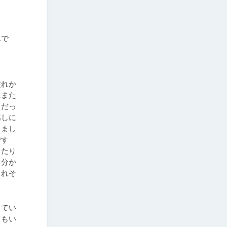
んで
溢れか
はまた
トだっ
越しに
きまし
です
ったり
も分か
られそ
えてい
てもい