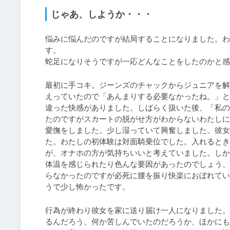
じゃあ、しようか・・・
悩みに悩んだのですが結局することになりました。わ
す。

蛇足になりそうですが一応どんなことをしたのかと感
最初に手コキ。ジーンズのチャックからジュニアを解
えっていたので「あんまりする必要なかったね。」と
違った快感がありました。しばらく扱いた後、「私の
たのですがスカートの脱がせ方がわからないわたしに
愛撫をしました。少し湿っていて興奮しました。彼女
た。わたしの初体験は対面騎乗位でした。入れるとき
が、オナホの方が気持ちいいと考えていました。しか
体温を感じられたり色んな要因があったのでしょう、
らなかったのですが必死に腰を振り快楽におぼれてい
うで少し怖かったです。
行為が終わり彼女を家に送り届け一人になりました。
るんだろう、何か苦しんでいたのだろうか、ほかにも