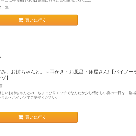
、そこに待ち受けるのは絶望に満ちた合宿生活だった……
スト集
買いに行く
・
すみ、お姉ちゃんと。～耳かき・お風呂・床屋さん!【バイノーラ
レゾ】
館
優しいお姉ちゃんとの、ちょっぴりエッチでなんだか少し懐かしい夏の一日を、臨場
ーラル・ハイレゾでご堪能ください。
買いに行く