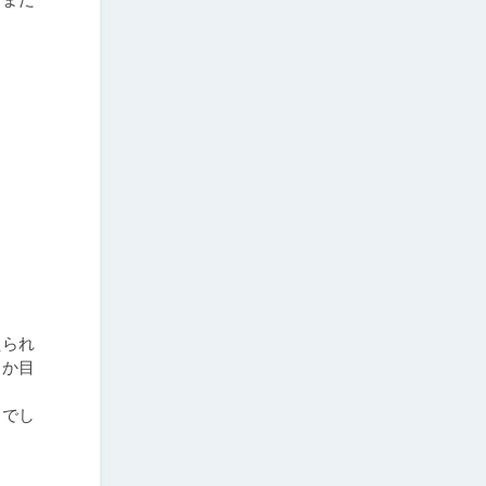
えられ
さか目
こでし