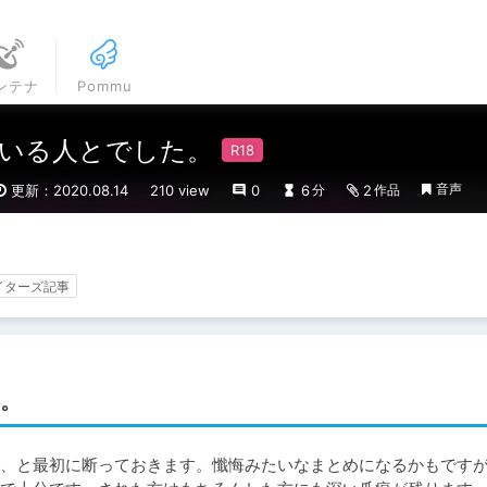
ンテナ
Pommu
いる人とでした。
音声
更新：2020.08.14
210 view
0
6
2
分
作品
イターズ記事
。
、と最初に断っておきます。懺悔みたいなまとめになるかもです