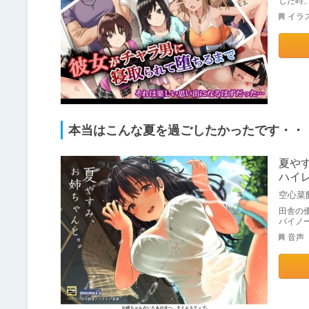
した時
イラ
本当はこんな夏を過ごしたかったです・・
夏や
ハイ
空心菜
田舎の
バイノ
音声