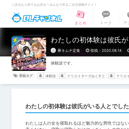
二次元なら何でもお任せ！みんなで作る二次元情報サイト！
DLチャンネル
まとめ
トーク
ア
わたしの初体験は彼氏が
豚キムチ定食
投稿：2020.08.14
体験談です。
登録タグ
体験談
クリエイターズねくすと
クリエ
わたしの初体験は彼氏がいる人とでした
わたしは人の女を寝取れるほど魅力的な男性ではない