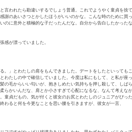
と言われたら勘違いするでしょう普通。これでようやく童貞を捨
感謝のあいさつとかしたほうがいいのかな。こんな時のために買
いのに意外と積極的な子だったんだな。自分から告白したかったな
張感が漂っていました。
る。」とわたしの肩をもんできました。デートをしたといっても
とわたしの中で確信していました。今度は私にもして、と私が座
髪の毛からいい匂いが、抱きしめたい気持ちを押し殺して、しば
柔らかいんだな、肩とか小さすぎて心配になるな、なんて考えな
。童貞だもの。気が付くと彼女のお尻とわたしのジュニアがぴっ
リフですがやっぱり破壊力ありましたね。思わずわたしパニクっ