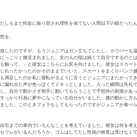
たしもまた性欲に振り回され理性を保てない人間以下の猿だった
想を。
放したのですが、もうジュニアはガン立ちでしたし、カウパーも
にっこりと微笑まれました。女の人の指は細くて自分でするのと
も触って。」と彼女はこちらにお尻を向けました。彼女はスカー
じれったかったのかそのままでいいと。スカートをまくりパンツ
も満足したのか私に寝転がるように言うとジュニアにまたがって
に漏れ出た声が色っぽくてドキッとしました。入った瞬間は失礼
し、自分で動かさず相手に動いてもらうことで予想外の刺激があ
すっかり行為に夢中になっている自分がいました。腰の動かし方
ました。このときフェラもしてもらったのですがジュニアが食べ
自宅までの車内でいろんなことを考えていました。彼女は何を考
セフレがいるんだろうか、ゴムはしてたし性病の検査は受けなく