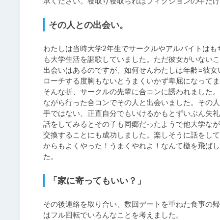
承ください。寝取り寝取られはフィクションの中だけ
その人との出会い。
わたしは当時大学2年生でサークルやアルバイトはも
も大学生活を謳歌していました。ただ彼女がいないこ
出会いはあるのですが、如何せんわたしは年齢=彼女
ローチする度胸もないとうまくいかず卑屈になってま
そんな折、サークルの先輩に合コンに誘われました。
ながら行った合コンでその人と出会いました。その人
手ではない、正直自分でもいけるかもとずいぶん失礼
話をしてみるとその子も同郷だったようで他大学なが
交換することにも成功しました。楽しそうに話をして
からもよくやった！うまくやれよ！なんて檄を飛ばし
た。
「家に寄ってもいい？」
その後連絡を取り合い、数回デートを重ねた食事の帰
はフル回転でいろんなことを考えました。
