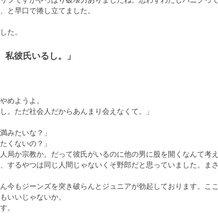
、と早口で捲し立てました。

した。
。私彼氏いるし。」
やめようよ。

し。ただ社会人だからあんまり会えなくて。」

満みたいな？」

たくないの？」

人局か宗教か。だって彼氏がいるのに他の男に股を開くなんて考
、するやつは同じ人間じゃないくそ野郎だと思っていました。ま
ん今もジーンズを突き破らんとジュニアが勃起しております。こ
もいいじゃないか。

す。