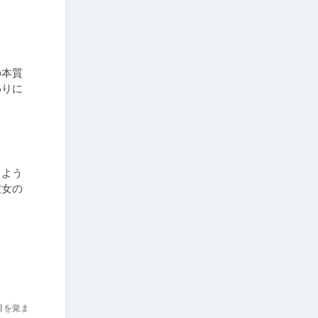
の本質
わりに
しよう
彼女の
目を覚ま