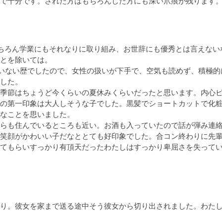
で十分です。された方はもちろんした方にも深い爪痕が残ります
ちろん学業にもそれなりに取り組み、お世辞にも優秀とは言えない
とを除いては。

いない歴でしたので、女性の扱いが下手で、空気も読めず、積極的
した。

季節はちょうど今くらいの夏休みくらいだったと思います。内心
の第一印象は大人しそうな子でした。黒髪でショートカットで化
なことを思いました。

らも住んでいるところも近い。お酒も入っていたので話が弾み連
笑顔がかわいい子だなととても好印象でした。合コン終わりに先
てもらいすっかり有頂天だったわたしはすっかり卑屈さを失って
り。彼女を家まで送る途中そう彼女から切り出されました。わた