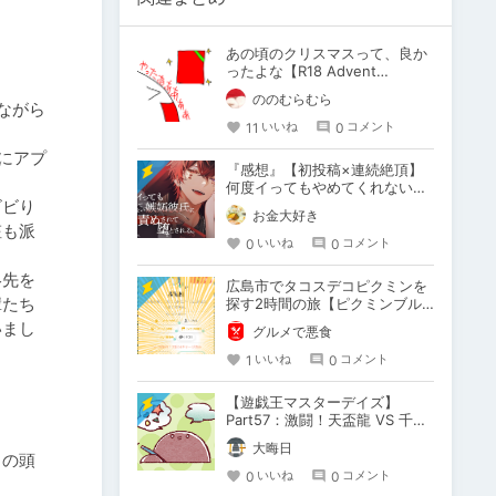
。
あの頃のクリスマスって、良か
ったよな【R18 Advent
Calendar 2024】
ののむらむら
ながら
11
0
いいね
コメント
にアプ
『感想』【初投稿×連続絶頂】
何度イってもやめてくれない嫉
ビビり
妬彼氏に激責めされて堕とされ
お金大好き
る。
粧も派
0
0
いいね
コメント
絡先を
広島市でタコスデコピクミンを
輩たち
探す2時間の旅【ピクミンブル
ーム / Pikmin Bloom】
いまし
グルメで悪食
1
0
いいね
コメント
【遊戯王マスターデイズ】
Part57：激闘！天盃龍 VS 千年
D【架空デュエル】
大晦日
しの頭
0
0
いいね
コメント