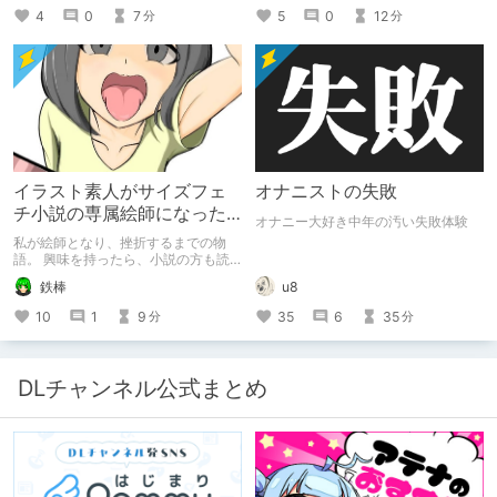
5
0
12
4
0
7
分
分
イラスト素人がサイズフェ
オナニストの失敗
チ小説の専属絵師になった
オナニー大好き中年の汚い失敗体験
お話
私が絵師となり、挫折するまでの物
語。 興味を持ったら、小説の方も読
んで欲しいなって感じ 私の絵を使っ
鉄棒
u8
てくれてる小説書きさんのページＵＲ
Ｌ
10
1
9
35
6
35
分
分
https://www.pixiv.net/users/341489
73/novels?p=1
DLチャンネル公式まとめ