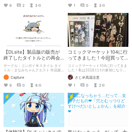
一瞬でビッチになってしまいました
6
2
3
1
0
3
分
分
～」を紹介したいと思います。 彼氏
持ちの幼馴染を主人公のデカチンでオ
ホらせよう！
【DLsite】製品版の販売が
コミックマーケット104に行
終了したタイトルとの再会
ってきました！今回買って
【アンテナ】
きた作品を紹介！③
サークル：コンボイ☆スタイル タイ
コミックマーケット104に行ってきま
トル：まなみちゃんクエスト 作品販
した！私は2日目だけの参加になりま
売日：2014.06.29（販売終了） 製品
したが、やっぱり楽しかったです！
Capture
さじ＠高温注意
版の販売が終了したタイトルの体験版
今回はその買ってきた新刊の紹介をし
を中心に紹介しています。 体験版の
たいと思います。 そして今回はその
9
0
8
1
0
2
分
分
「ネタバレ」を含んだ内容をまとめて
第三弾！これで紹介は最後になります
いるので、苦手な方は注意して下さ
ので、是非見てください！
い。