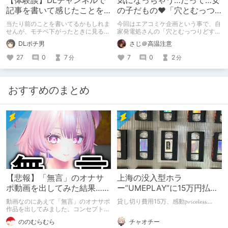
【体験談】DLチャンネルで
気になっちゃう…だって…女
記事を書いて感じたことを
の子だもの❤「穴とむっつ
書いてみます
りどすけべだいとしょか
当たり前のことを書いてるかもしれま
今回はエアコミケ企画という事で、自
ん」を紹介❤
せんが、モチベ下がったときに見ると
家発電処さんの「穴とむっつりどすけ
やる気出るかもしれない(´ω`)♪ 私は
べだいとしょかん」を紹介したいと思
DLポチ男
さじ＠高温注意
忘れっぽいので備忘録を兼ねてます。
います。
27
0
7
7
0
2
分
分
おすすめのまとめ
【悲報】「無言」のオナサ
上海の没入型ホラ
ポ動画を出してみた結果……
ー”UMEPLAY”に15万円払っ
たら、2作品とも号泣した※
動画なのにあえて「無言」のオナサポ
貸し切り費用15万、感動𝓹𝓻𝓲𝓬𝓮𝓵𝓮𝓼𝓼....
ネタバレなし
作品を出してみました。コンセプト通
りのものは作れたのですが、肝心の売
チャオチー
ののむらむら
上がね……