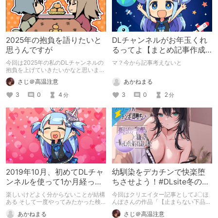
2025年の抱負を語りたいと
DLチャンネルがお年玉くれ
思うんですが
るってよ【まとめ記事作成
で300ptキャンペーン】
今回は2025年の私のDLチャンネルの
マ？今から記事考えないと
抱負を上げていきたいかなと思いま
す。 自分の中で自分の出来る目標を
あかねまる
さじ＠高温注意
決めていきたいと思います。
3
0
2
3
0
4
分
分
2019年10月、初めてDLチャ
幼馴染をデカチンで快楽堕
ンネルを使って1か月経った
ちさせよう！#DLsite冬のセ
感想R/T/A
ールで買ったもの
楽しいけどよく分からないことが結構
今回はクリエイター記事としてJ〇ほ
ある そして一度やってみたかった検
んぽさんの作品「【止まらない下品オ
索避けの/
ホ声♪】ダウナーJKチンポ即堕ち～彼
あかねまる
さじ＠高温注意
氏持ちダウナー系幼馴染を寝取ったら