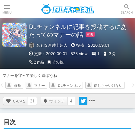
DLチャンネル
MENU
SEARCH
DLチャンネルに記事を投稿するにあ
たってのマナーの話
名もなき紳士超人
投稿：2020.09.01
更新：2020.09.01
525 view
1
3
分
その他
2
作品
マナーを守って楽しく遊ぼうね
茶番
マナー
DLチャンネル
信じちゃいけない
いいね
31
ウォッチ
4
目次