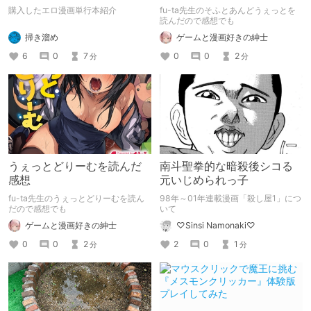
購入したエロ漫画単行本紹介
fu-ta先生のそふとあんどうぇっとを
読んだので感想でも
掃き溜め
ゲームと漫画好きの紳士
6
0
7
0
0
2
分
分
うぇっとどりーむを読んだ
南斗聖拳的な暗殺後シコる
感想
元いじめられっ子
fu-ta先生のうぇっとどりーむを読ん
98年～01年連載漫画「殺し屋1」につ
だので感想でも
いて
ゲームと漫画好きの紳士
♡Sinsi Namonaki♡
0
0
2
2
0
1
分
分