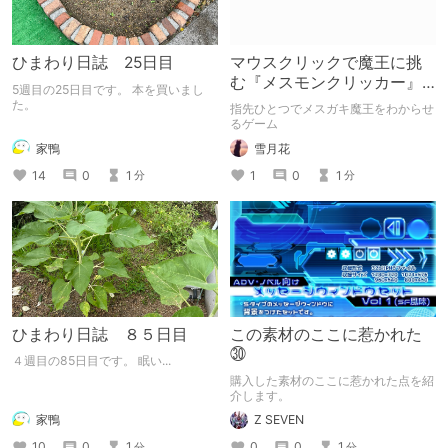
ひまわり日誌 25日目
マウスクリックで魔王に挑
む『メスモンクリッカー』
5週目の25日目です。 本を買いまし
体験版プレイしてみた
た。
指先ひとつでメスガキ魔王をわからせ
るゲーム
家鴨
雪月花
14
0
1
1
0
1
分
分
ひまわり日誌 ８５日目
この素材のここに惹かれた
㉚
４週目の85日目です。 眠い...
購入した素材のここに惹かれた点を紹
介します。
家鴨
Z SEVEN
10
0
1
0
0
1
分
分