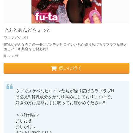
そふとあんどうぇっと
ワニマガジン社
貧乳が好きならこの一冊!! ツンデレヒロインたちが繰り広げるラブラブ痴態と
激しいイキ具合をご覧あれ!!
マンガ
買いに行く
ウブでスケベなヒロインたちが繰り広げるラブラブH
は必見!! 貧乳成分をかなり高めにしておりますので、
好きの方は是非お手に取ってお確かめください!!

＜収録作品＞

おしおき

おしかけッ

ホントは勉強よりも
