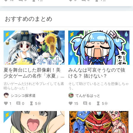
おすすめのまとめ
夏を舞台にした群像劇！美
みんなは可哀そうなので抜
少女ゲームの名作「水夏」
ける？ 抜けない？
を今こそ！
古いゲームだけれど今プレイしても素
そして助けているところを想像しちゃ
晴らしかった！
う。
シコシコ探求道
てんがるはっと
1
0
5
15
6
5
分
分