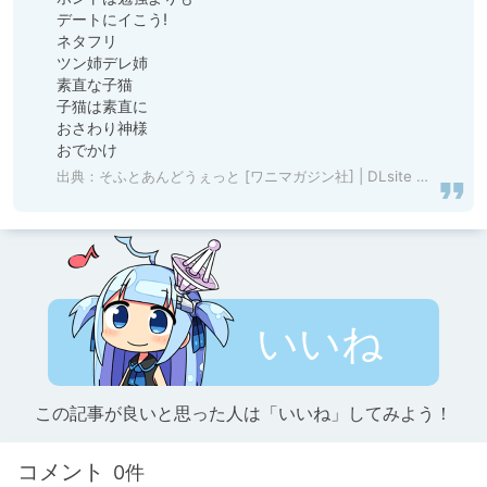
デートにイこう!

ネタフリ

ツン姉デレ姉

素直な子猫

子猫は素直に

おさわり神様

おでかけ
出典：
そふとあんどうぇっと [ワニマガジン社] | DLsite 成年コミック - R18
いいね
この記事が良いと思った人は「いいね」してみよう！
コメント
0件