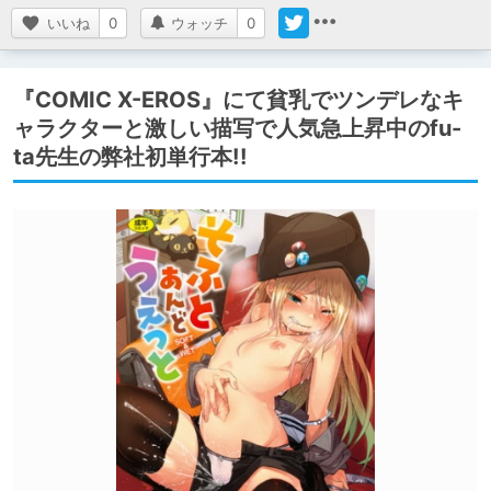
いいね
0
ウォッチ
0
『COMIC X-EROS』にて貧乳でツンデレなキ
ャラクターと激しい描写で人気急上昇中のfu-
ta先生の弊社初単行本!!