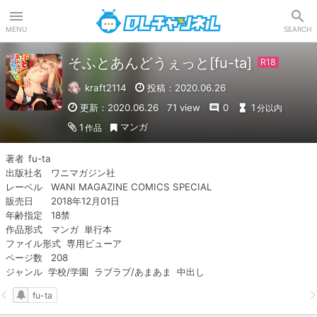
DLチャンネル
MENU
SEARCH
そふとあんどうぇっと[fu-ta]
kraft2114
投稿：2020.06.26
更新：2020.06.26
71 view
0
1
分以内
マンガ
1
作品
著者	fu-ta

出版社名	ワニマガジン社

レーベル	WANI MAGAZINE COMICS SPECIAL

販売日	2018年12月01日

年齢指定	18禁

作品形式	マンガ  単行本

ファイル形式  専用ビューア

ページ数	208

ジャンル  学校/学園  ラブラブ/あまあま  中出し
fu-ta