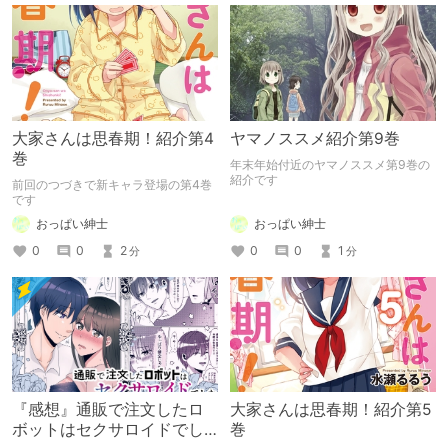
大家さんは思春期！紹介第4
ヤマノススメ紹介第9巻
巻
年末年始付近のヤマノススメ第9巻の
紹介です
前回のつづきで新キャラ登場の第4巻
です
おっぱい紳士
おっぱい紳士
0
0
1
0
0
2
分
分
『感想』通販で注文したロ
大家さんは思春期！紹介第5
ボットはセクサロイドでし
巻