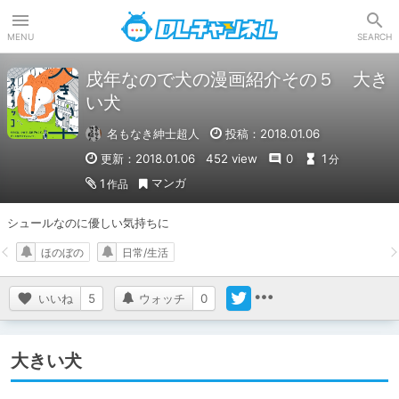
DLチャンネル
MENU
SEARCH
戌年なので犬の漫画紹介その５ 大き
い犬
名もなき紳士超人
投稿：2018.01.06
更新：2018.01.06
452 view
0
1
分
マンガ
1
作品
シュールなのに優しい気持ちに
ほのぼの
日常/生活
いいね
5
ウォッチ
0
大きい犬