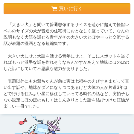
買いに行く
　「大きい犬」と聞いて普通想像するサイズを遥かに超えて怪獣レ
ベルのサイズの犬が普通の住宅街におとなしく座っていて、なんの
説明もなく犬語を話せる青年がその大きい犬とぼやーっと交流する
話が表題の漫画となる短編集です。

　大きい犬にせよ犬語を話せる青年にせよ、そこにスポットを当て
ればもっと派手な話を作れそうなもんですがあえて地味にほのぼの
した話にしていて不思議な魅力がありました。

　表題以外にもお爺ちゃんが急に実は七福神のえびすさまだって言
い出す話や、地球がダメになりつつあるけど大体の人が片道3年ほ
どで行ける住みよい星に移住していってる時代の話など、突拍子も
ない設定にほのぼのもしくはしんみりとした話を結びつけた短編が
楽しい一冊でした。