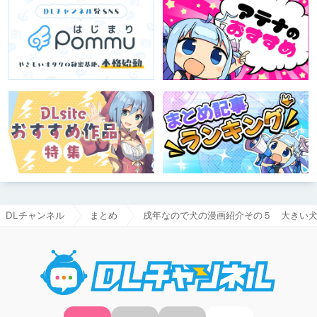
DLチャンネル
まとめ
戌年なので犬の漫画紹介その５ 大きい
DLチャ