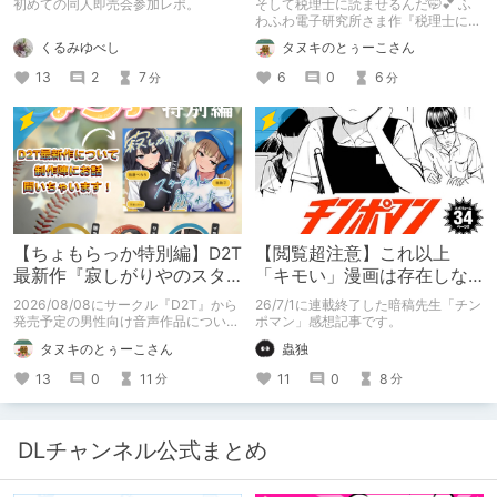
初めての同人即売会参加レポ。
そして税理士に読ませるんだ🤭💕 ふ
る不健全な気持ち】
わふわ電子研究所さま作『税理士に購
入履歴読まれるボイス』の感想レビュ
くるみゆべし
タヌキのとぅーこさん
ーです！
13
2
7
6
0
6
分
分
【ちょもらっか特別編】D2T
【閲覧超注意】これ以上
最新作『寂しがりやのスタ
「キモい」漫画は存在しな
ーダストと触れあって』制
い？チンポマンとかいう
2026/08/08にサークル『D2T』から
26/7/1に連載終了した暗稿先生「チン
作陣にインタビュー！🎤
「魂の殺人」の完成形
発売予定の男性向け音声作品について
ポマン」感想記事です。
逆神ラニさんと不束こけしさんにお話
タヌキのとぅーこさん
蟲独
聞いちゃいました！夏コミに関する告
知もあります！
13
0
11
11
0
8
分
分
DLチャンネル公式まとめ