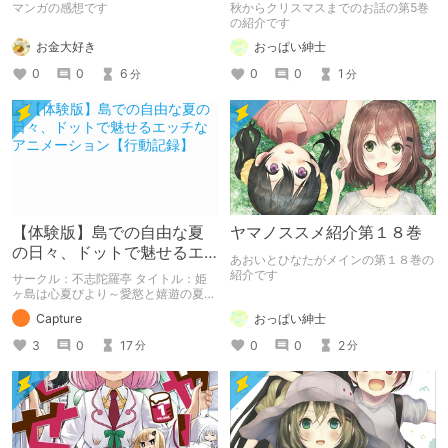
た～そんなに優しく犯さな
マンガの感想です
秋からクリスマスまでのお話の第5巻
いで～
の紹介です
お金大好き
おっぱい紳士
0
0
6
0
0
1
分
分
【体験版】島での自由な夏
ヤマノススメ紹介第１８巻
の日々、ドットで魅せるエ
あおいとひなたがメインの第１８巻の
ッチなアニメーション【行
紹介です
サークル：不志陀羅亭 タイトル：姫
動記録】
ヶ島は心夏びより～愛慾と嬉遊の夏物
語～ 予告開始日：2020年11月06日
おっぱい紳士
Capture
（発売予定時期：2020年12月中旬）
予告作品の体験版の内容を中心に紹介
0
0
2
3
0
17
分
分
しているまとめ記事です。 体験版の
「ネタバレ」を含んだ内容をまとめて
いるので、苦手な方は注意して下さ
い。