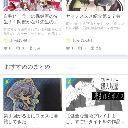
自称ヒーラーの保健室の先
ヤマノススメ紹介第１７巻
生！！阿部かなり先生の
富士山からの下山とかえでと小春コン
「みゃーこせんせぇ」第１
ビの四国・石鎚山編の第１７巻の紹介
芳文社から発売されている阿部かなり
です
巻の紹介
先生の「みゃーこせんせぇ」の第１巻
の紹介です
おっぱい紳士
おっぱい紳士
1
0
2
0
0
3
分
分
おすすめのまとめ
第１回がるまにフェスに参
【健全な羞恥プレイ】よ
戦してきた
し、すごいタイトルの作品
をまた買おう。【湧き上が