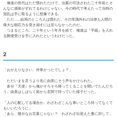
　俺達の世代はただ慣れただけで、法案の可決された二十年前とそ
んなに感覚がずれてるわけじゃない。今の時代で考えたって当時の
混乱は手に取るように想像できる。

　ただ……結局のところ人は慣れた。その常識外れの法律も人間の
偉大な順応力を突き崩すには至らなかったのだ。

　つまるところ、二十年という年月を経て、俺達は『手紙』を入れ
る郵便受けを手に入れたというわけだった。
2
「おかえりなさい、外寒かったでしょ？」

　ただいまを言うより先に由美にそう声をかけられた。

　多分『天使』から俺がそろそろ帰ってくることを聞いてたんだろ
う。由美はしばらく前から玄関で待っていた様子だった。

「人の心配してる場合か。わざわざこんな寒いところ待ってなくて
もいいだろうに」

「あら、随分なお言葉じゃない？　わざわざ出迎えた妻に対して」
