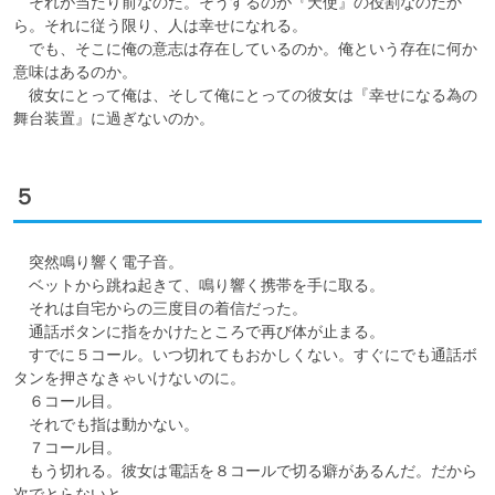
　それが当たり前なのだ。そうするのが『天使』の役割なのだか
ら。それに従う限り、人は幸せになれる。

　でも、そこに俺の意志は存在しているのか。俺という存在に何か
意味はあるのか。

　彼女にとって俺は、そして俺にとっての彼女は『幸せになる為の
舞台装置』に過ぎないのか。
５
　突然鳴り響く電子音。

　ベットから跳ね起きて、鳴り響く携帯を手に取る。

　それは自宅からの三度目の着信だった。

　通話ボタンに指をかけたところで再び体が止まる。

　すでに５コール。いつ切れてもおかしくない。すぐにでも通話ボ
タンを押さなきゃいけないのに。

　６コール目。

　それでも指は動かない。

　７コール目。

　もう切れる。彼女は電話を８コールで切る癖があるんだ。だから
次でとらないと。
