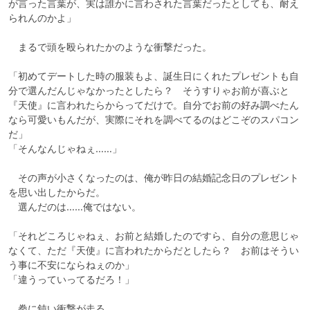
が言った言葉が、実は誰かに言わされた言葉だったとしても、耐え
られんのかよ」

　まるで頭を殴られたかのような衝撃だった。

「初めてデートした時の服装もよ、誕生日にくれたプレゼントも自
分で選んだんじゃなかったとしたら？　そうすりゃお前が喜ぶと
『天使』に言われたらからってだけで。自分でお前の好み調べたん
なら可愛いもんだが、実際にそれを調べてるのはどこぞのスパコン
だ」

「そんなんじゃねぇ……」

　その声が小さくなったのは、俺が昨日の結婚記念日のプレゼント
を思い出したからだ。

　選んだのは……俺ではない。

「それどころじゃねぇ、お前と結婚したのですら、自分の意思じゃ
なくて、ただ『天使』に言われたからだとしたら？　お前はそうい
う事に不安にならねぇのか」

「違うっていってるだろ！」

　拳に鈍い衝撃が走る。
