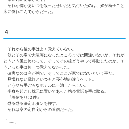
　それが俺があいつを殴ったせいだと気付いたのは、奴が椅子ごと
床に倒れこんでからだった。
４
　それから後の事はよく覚えていない。

　奴とその場で大喧嘩になったところまでは間違いないが、それが
どういう風に終わって、そしてその後どうやって移動したのか。そ
ういった事は何一つ覚えてなかった。

　確実なのは今が朝で、そしてここが家ではないという事だ。

　見慣れない電灯といつもと寝心地の違うベッド。

　どうやら手ごろなホテルに一泊したらしい。

　半身を起こし枕元に置いてあった携帯電話を手に取る。

　『着信あり:２件』

　恐る恐る決定ボタンを押す。

　それは案の定自宅からの着信だった。

「……」
