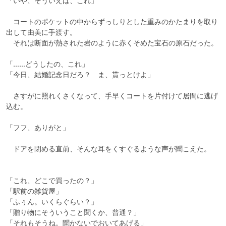
「いや、そういえば、これ」

　コートのポケットの中からずっしりとした重みのかたまりを取り
出して由美に手渡す。

　それは断面が熱された岩のように赤くそめた宝石の原石だった。

「……どうしたの、これ」

「今日、結婚記念日だろ？　ま、貰っとけよ」

　さすがに照れくさくなって、手早くコートを片付けて居間に逃げ
込む。

「フフ、ありがと」

　ドアを閉める直前、そんな耳をくすぐるような声が聞こえた。

「これ、どこで買ったの？」

「駅前の雑貨屋」

「ふぅん。いくらぐらい？」

「贈り物にそういうこと聞くか、普通？」

「それもそうね。聞かないでおいてあげる」
