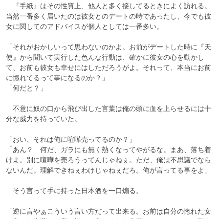
　『手紙』はその性質上、他人と多く接してるときによく訪れる。
当然一番多く届いたのは彼女とのデートの時であったし、今でも彼
女に関してのアドバイスが個人としては一番多い。

「それがおかしいって思わないのかよ。お前がデートした時に『天
使』から聞いて実行した色んな行動は、確かに彼女の心を動かし
て、お前も彼女も幸せにはしただろうがよ。それって、本当にお前
に惚れてるって事になるのか？」

「何だと？」

　不意に奴の口から飛び出した言葉は俺の頭に血を上らせるには十
分な威力を持っていた。

「おい、それは俺に喧嘩売ってるのか？」

「あん？　何だ、ガラにも無く熱くなってやがるな。まあ、落ち着
けよ。別に喧嘩を売ろうってんじゃねぇ。ただ、俺は不思議でなら
ないんだ。理解できねぇわけじゃねぇだろ。俺が言ってる事をよ」

　そう言って手に持った日本酒を一口煽る。

「逆に言やぁこういう言い方だって出来る。お前は自分の惚れた女