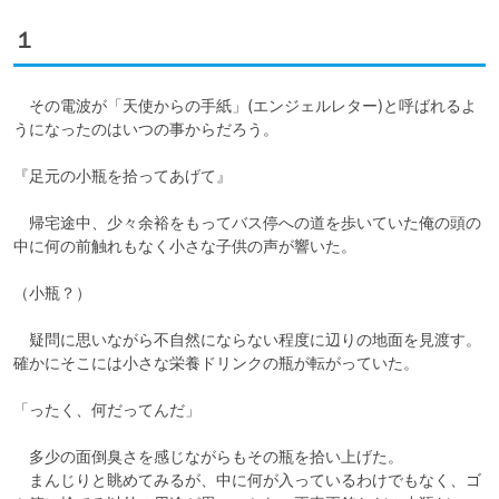
１
　その電波が「天使からの手紙」(エンジェルレター)と呼ばれるよ
うになったのはいつの事からだろう。

『足元の小瓶を拾ってあげて』

　帰宅途中、少々余裕をもってバス停への道を歩いていた俺の頭の
中に何の前触れもなく小さな子供の声が響いた。

（小瓶？）

　疑問に思いながら不自然にならない程度に辺りの地面を見渡す。
確かにそこには小さな栄養ドリンクの瓶が転がっていた。

「ったく、何だってんだ」

　多少の面倒臭さを感じながらもその瓶を拾い上げた。

　まんじりと眺めてみるが、中に何が入っているわけでもなく、ゴ