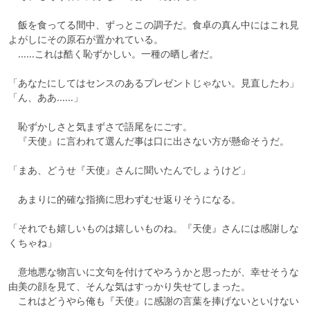
　飯を食ってる間中、ずっとこの調子だ。食卓の真ん中にはこれ見
よがしにその原石が置かれている。

　……これは酷く恥ずかしい。一種の晒し者だ。

「あなたにしてはセンスのあるプレゼントじゃない。見直したわ」

「ん、ああ……」

　恥ずかしさと気まずさで語尾をにごす。

　『天使』に言われて選んだ事は口に出さない方が懸命そうだ。

「まあ、どうせ『天使』さんに聞いたんでしょうけど」

　あまりに的確な指摘に思わずむせ返りそうになる。

「それでも嬉しいものは嬉しいものね。『天使』さんには感謝しな
くちゃね」

　意地悪な物言いに文句を付けてやろうかと思ったが、幸せそうな
由美の顔を見て、そんな気はすっかり失せてしまった。

　これはどうやら俺も『天使』に感謝の言葉を捧げないといけない