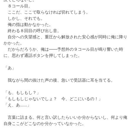
　８コール目。

　ここだ、ここで取らなければ切れてしまう。

　しかし、それでも。

　俺の指は動かなかった。

　終わる８回目の呼び出し音。

　自分への失望感と、重圧から解放された安心感が同時に俺に降り
かかった。

　だからだろうか、俺は――予想外の９コール目が鳴り響いた時
に、思わず通話ボタンを押してしまった。

「あ」

　我ながら間の抜けた声の後、急いで受話器に耳を当てる。

「も、もしもし？」

「もしもしじゃないでしょ？　今、どこにいるの！」

「え、あ……」

　言葉に詰まる。何と言い訳したらいいか分からないし、何より俺
自身ここがどこなのか分かっていなかった。
