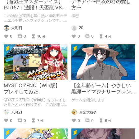
【遊戯王マスターデイズ】
デキアイ〜白衣の君の愛し
Part57：激闘！天盃龍 VS
方〜
千年D【架空デュエル】
この物語は実話を基に熱い遊戯王のデ
感想
ュエルを描いたフィクションです。
（自分用メモ：2025-05-14）
20
大晦日
0
0
4
0
0
16
分
分
MYSTIC ZENO【Win版】
【全年齢ゲーム】やさしい
プレイしてみた
黒縄ーイマジナリーフレン
ドの「彼」と過ごすおぼん
MYSTIC ZENO【Win版】をプレイし
ゲームを紹介します
やすみー
た見たという内容です。 この記事は
通常のクリエイターズ記事です。
お金大好き
76421
0
0
6
0
0
7
分
分