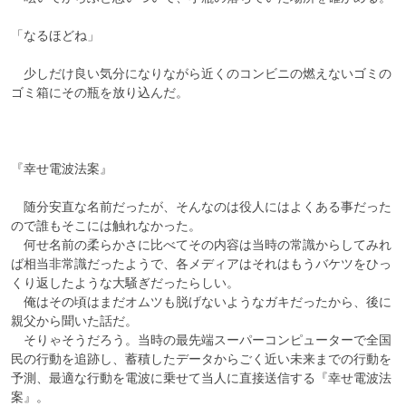
「なるほどね」

　少しだけ良い気分になりながら近くのコンビニの燃えないゴミの
ゴミ箱にその瓶を放り込んだ。

『幸せ電波法案』

　随分安直な名前だったが、そんなのは役人にはよくある事だった
ので誰もそこには触れなかった。

　何せ名前の柔らかさに比べてその内容は当時の常識からしてみれ
ば相当非常識だったようで、各メディアはそれはもうバケツをひっ
くり返したような大騒ぎだったらしい。

　俺はその頃はまだオムツも脱げないようなガキだったから、後に
親父から聞いた話だ。

　そりゃそうだろう。当時の最先端スーパーコンピューターで全国
民の行動を追跡し、蓄積したデータからごく近い未来までの行動を
予測、最適な行動を電波に乗せて当人に直接送信する『幸せ電波法
案』。
