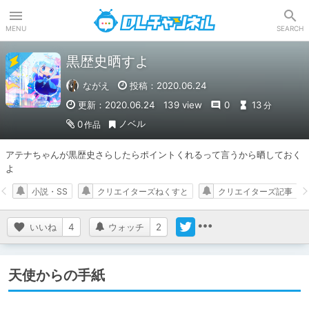
DLチャンネル
MENU
SEARCH
黒歴史晒すよ
ながえ
投稿：2020.06.24
更新：2020.06.24
139 view
0
13
分
ノベル
0
作品
アテナちゃんが黒歴史さらしたらポイントくれるって言うから晒しておく
よ
小説・SS
クリエイターズねくすと
クリエイターズ記事
いいね
4
ウォッチ
2
天使からの手紙