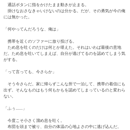
　通話ボタンに指をかけたまま動きが止まる。

　掛けなおさなきゃいけないのは分かる。だが、その勇気が今の俺
には無かった。

「何やってんだろうな、俺は」

　携帯を近くのソファーに放り投げる。

　ため息を吐くのだけは何とか堪えた。それはいわば最後の意地
だ。ため息を吐いてしまえば、自分が逃げてるのを認めてしまう気
がする。

「って言っても、今さらか」

　そう今さらだ。家に帰らずこんな所で一泊して、携帯の着信にも
出ず。そんなものはもう何もかもを認めてしまっているのと変わら
ない。

「ふぅ……」

　今度こそ小さく溜め息を吐く。

　布団を頭まで被り、自分の体温の心地よさの中に逃げ込んだ。
