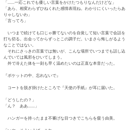
「……一応これでも優しい言葉をかけたつもりなんだけどな」

「あら、相変わらずひねくれた感情表現ね。わかりにくいったらあ
りゃしないわ」

「言ってろ」

　いつまで続けても口じゃ勝てないのを自覚して短い言葉で会話を
打ち切る。出会ってからずっとこの調子だ。いまさら悔しがるよう
なことではない。

　それにさっきの言葉では無いが、こんな場所でいつまでも話し込
んでいては風邪をひいてしまう。

　外で冷えた体を一刻も早く温めたいのは正直な本音だった。

『ポケットの中、忘れないで』

　コートを脱ぎ掛けたところで『天使の手紙』が耳に届いた。

「どうしたの？」

「ん？　ああ……」

　ハンガーを持ったまま不審げな目つきでこちらを窺う由美。
