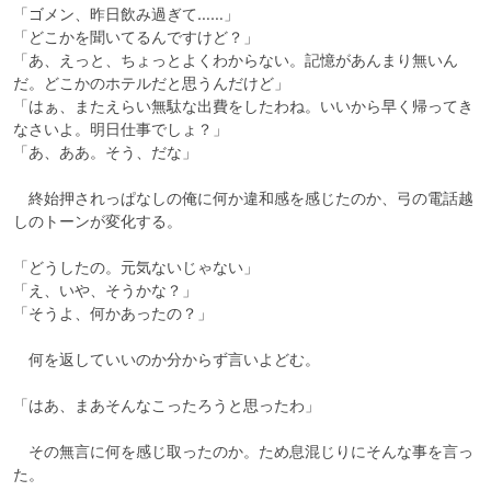
「ゴメン、昨日飲み過ぎて……」

「どこかを聞いてるんですけど？」

「あ、えっと、ちょっとよくわからない。記憶があんまり無いん
だ。どこかのホテルだと思うんだけど」

「はぁ、またえらい無駄な出費をしたわね。いいから早く帰ってき
なさいよ。明日仕事でしょ？」

「あ、ああ。そう、だな」

　終始押されっぱなしの俺に何か違和感を感じたのか、弓の電話越
しのトーンが変化する。

「どうしたの。元気ないじゃない」

「え、いや、そうかな？」

「そうよ、何かあったの？」

　何を返していいのか分からず言いよどむ。

「はあ、まあそんなこったろうと思ったわ」

　その無言に何を感じ取ったのか。ため息混じりにそんな事を言っ
た。
