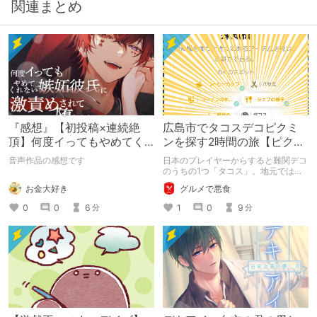
関連まとめ
『感想』【初投稿×連続絶
広島市でタコスデコピクミ
頂】何度イってもやめてく
ンを探す2時間の旅【ピクミ
れない嫉妬彼氏に激責めさ
ンブルーム / Pikmin
音声作品の感想です
日本のプレイヤーからすると難関デコ
れて堕とされる。
Bloom】
のうちの1つ「タコス」。地元では見
つけられなかった男が広島で探す旅を
お金大好き
グルメで悪食
お送りします。ねくすと5月のテーマ
「お出かけの記録」。
0
0
6
1
0
9
分
分