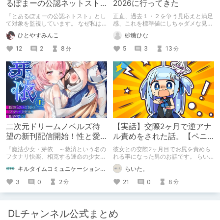
るぽまーの公認ネットスト
2026に行ってきた
ーカー』になったのか【出
『とあるぽまーの公認ネトスト』とし
正直、過去１・２を争う見応えと満足
会い編】
て対象を監視しています。 なぜ私は
感、これを標準値にしちゃダメな見本
このような行動をとるに至ったのか。
かも
ひとやすみんこ
砂糖ひな
これまでのあゆみを振り返ります。
12
2
8
5
3
13
分
分
二次元ドリームノベルズ待
【実話】交際2ヶ月で逆アナ
望の新刊配信開始！性と愛
ル責めをされた話。【ペニ
が渦巻く、ファンタジー官
バン】
『魔法少女・芽依 ～救済という名の
彼女との交際2ヶ月目でお尻を責めら
能小説開幕！
フタナリ快楽、相克する運命の少女た
れる事になった男のお話です。 らい
ち～』 小説：089タロー イラス
た。のエチエチ体験談#2【逆アナ
キルタイムコミュニケーション（KTC）の作品を一人でも多くの人に知ってほしい人
らいた。
ト：鳩春 一気に上・下巻が同時配
ル】
信！
3
0
2
21
0
8
分
分
DLチャンネル公式まとめ