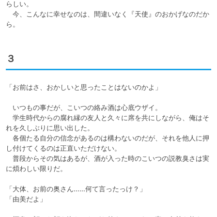
らしい。

　今、こんなに幸せなのは、間違いなく『天使』のおかげなのだか
ら。
３
「お前はさ、おかしいと思ったことはないのかよ」

　いつもの事だが、こいつの絡み酒は心底ウザイ。

　学生時代からの腐れ縁の友人と久々に席を共にしながら、俺はそ
れを久しぶりに思い出した。

　各個たる自分の信念があるのは構わないのだが、それを他人に押
し付けてくるのは正直いただけない。

　普段からその気はあるが、酒が入った時のこいつの説教臭さは実
に煩わしい限りだ。

「大体、お前の奥さん……何て言ったっけ？」

「由美だよ」
