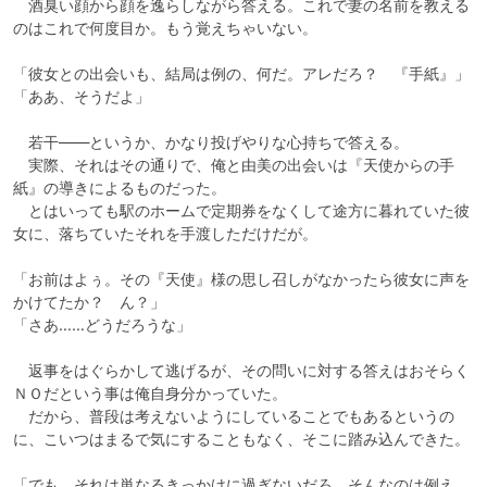
　酒臭い顔から顔を逸らしながら答える。これで妻の名前を教える
のはこれで何度目か。もう覚えちゃいない。

「彼女との出会いも、結局は例の、何だ。アレだろ？　『手紙』」

「ああ、そうだよ」

　若干――というか、かなり投げやりな心持ちで答える。

　実際、それはその通りで、俺と由美の出会いは『天使からの手
紙』の導きによるものだった。

　とはいっても駅のホームで定期券をなくして途方に暮れていた彼
女に、落ちていたそれを手渡しただけだが。

「お前はよぅ。その『天使』様の思し召しがなかったら彼女に声を
かけてたか？　ん？」

「さあ……どうだろうな」

　返事をはぐらかして逃げるが、その問いに対する答えはおそらく
ＮＯだという事は俺自身分かっていた。

　だから、普段は考えないようにしていることでもあるというの
に、こいつはまるで気にすることもなく、そこに踏み込んできた。

「でも、それは単なるきっかけに過ぎないだろ。そんなのは例え