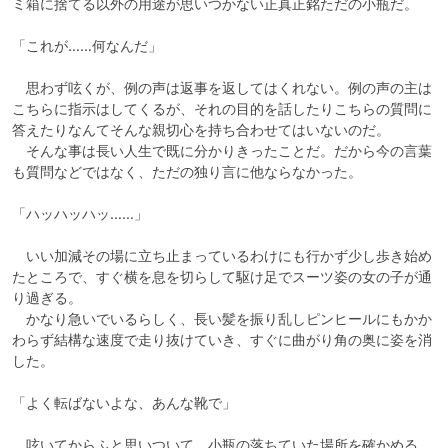
ミ箱に捨てる以外の用途が思いつかない正真正銘ただの小瓶だ。

「これが……何なんだ」

　思わず呟くが、例の声は返事を返してはくれない。例の声の主は
こちらに指示はしてくるが、それの目的を話したりこちらの質問に
答えたりなんてそんな親切心を持ち合わせてはいないのだ。

　そんな事は長い人生で既に分かりきったことだ。だから今の言葉
も質問などではなく、ただの独り言に他ならなかった。

「ハッハッハッ……」

　いい加減その場に立ち止まっているわけにも行かず少し歩き始め
たところで、すぐ横を息を切らして駆け足でスーツ姿の女の子が通
り過ぎる。

　かなり急いでいるらしく、長い髪を振り乱しピンヒールにもかか
わらず結構な速度で走り抜けていき、すぐに曲がり角の奥に姿を消
した。

「よく転ばないよな、あんな靴で」

　呟いてからふと思いついて、小瓶の落ちていた場所を確かめる。
