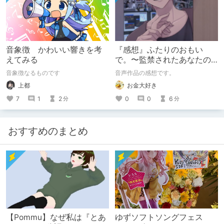
音象徴 かわいい響きを考
『感想』ふたりのおもい
えてみる
で。〜監禁されたあなたの
末路〜【がるまに限定特典
音象徴なるものです
音声作品の感想です。
付き】
上都
お金大好き
7
1
2
0
0
6
分
分
おすすめのまとめ
【Pommu】なぜ私は『とあ
ゆずソフトソングフェス