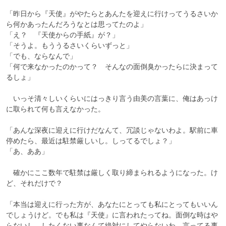
「昨日から『天使』がやたらとあんたを迎えに行けってうるさいか
ら何かあったんだろうなとは思ってたのよ」

「え？　『天使からの手紙』が？」

「そうよ。もううるさいくらいずっと」

「でも、ならなんで」

「何で来なかったのかって？　そんなの面倒臭かったらに決まって
るしょ」

　いっそ清々しいくらいにはっきり言う由美の言葉に、俺はあっけ
に取られて何も言えなかった。

「あんな深夜に迎えに行けだなんて、冗談じゃないわよ。駅前に車
停めたら、最近は駐禁厳しいし。しってるでしょ？」

「あ、ああ」

　確かにここ数年で駐禁は厳しく取り締まられるようになった。け
ど、それだけで？

「本当は迎えに行った方が、あなたにとっても私にとってもいいん
でしょうけど。でも私は『天使』に言われたってね。面倒な時はや
らないし、したくない事なんて絶対にしてやらないわ。言ってる事