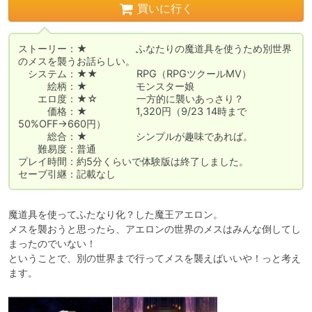
買いに行く
ストーリー：★　　　　　ふなたりの魔道具を使うため別世界
のメスを襲うお話らしい。

　システム：★★　　　　RPG（RPGツクールMV）

　　　絵柄：★　　　　　モンスター娘

　　エロ度：★☆　　　　一方的に襲いあっさり？

　　　価格：★　　　　　1,320円（9/23 14時まで
50%OFF→660円）

　　　総合：★　　　　　シンプルが趣味であれば。

　　難易度：普通

プレイ時間：約5分くらいで体験版は終了しました。

セーブ引継：記載なし
魔道具を使ってふたなり化？した魔王アエロン。

メスを襲おうと思ったら、アエロンの世界のメスはみんな倒してし
まったのでいない！

ということで、別の世界まで行ってメスを襲えばいいや！っと考え
ます。