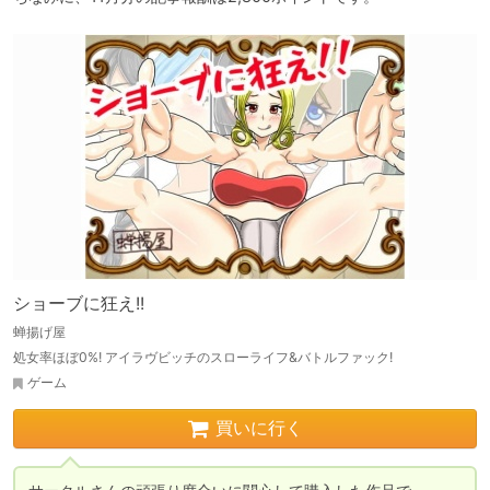
ショーブに狂え!!
蝉揚げ屋
処女率ほぼ0%! アイラヴビッチのスローライフ&バトルファック!
ゲーム
買いに行く