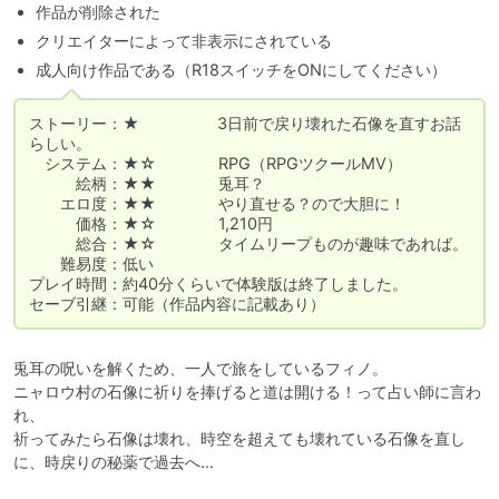
作品が削除された
クリエイターによって非表示にされている
成人向け作品である（R18スイッチをONにしてください）
ストーリー：★　　　　　3日前で戻り壊れた石像を直すお話
らしい。

　システム：★☆　　　　RPG（RPGツクールMV）

　　　絵柄：★★　　　　兎耳？

　　エロ度：★★　　　　やり直せる？ので大胆に！

　　　価格：★☆　　　　1,210円

　　　総合：★☆　　　　タイムリープものが趣味であれば。

　　難易度：低い

プレイ時間：約40分くらいで体験版は終了しました。

セーブ引継：可能（作品内容に記載あり）
兎耳の呪いを解くため、一人で旅をしているフィノ。

ニャロウ村の石像に祈りを捧げると道は開ける！って占い師に言わ
れ、

祈ってみたら石像は壊れ、時空を超えても壊れている石像を直し
に、時戻りの秘薬で過去へ…