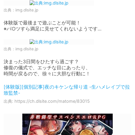
出典：
img.dlsite.jp
体験版で最後まで遊ぶことが可能！

※パ○ツすら満足に見せてくれないようです…
出典：
img.dlsite.jp
決まった3日間をひたすら過ごす？

修復の儀式で、エッチな目にあったり、

時間が戻るので、徐々に大胆な行動に！
[体験版][個別記事]夜のキケンな帰り道 -生ハメレイプで拉
致監禁-
出典: https://ch.dlsite.com/matome/83015