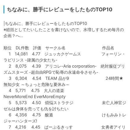
ちなみに、勝手にレビューをしたものTOP10
|ちなみに、勝手にレビューをしたものTOP10

※総括としてたいしたことを書けないので、水増しするため毎月の
企画？へ…

順位　DL件数　評価　サークル名　　　　　　　　　作品名

　 1　14,081　4.77　ジュッカクゲームス　　　　　フォーリン・
ラビリンス -隷属の少女たち-

　 2　8,075 　4.39　アリコレ-Aria corporation-　絶対服従プリ
ズムスターズ -超自由RPGで恥辱の永遠命令させろ-

　 3　6,304 　4.54　TEAM 品が9　　　　　　　　　24時間★
無知少女 ～ちょっと危険な夏休み～

　 4　5,771 　4.75　大人の道楽　　　　　　　　　
NeverMoreEnd EverMoreEmpty

　 5　5,573 　4.50　煩悩ストラテジ　　　　　　　未亡人神官ジ
ゼルは身体を売っても仇を討ちたい

　 6　4,356 　4.75　酸遁　　　　　　　　　　　　けもみみトレ
ジャーハンターズ!

　 7　4,216 　4.45　ぱーぷるきっす　　　　　　　女勇者アイリ