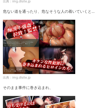
出典：
img.dlsite.jp
危ない道を通ったり、危なそうな人の着いていくと…
出典：
img.dlsite.jp
そのまま事件に巻き込まれ、