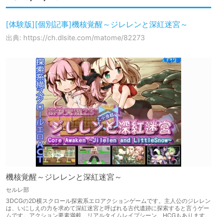
[体験版][個別記事]機核覚醒～ジレレンと深紅迷宮～
出典: https://ch.dlsite.com/matome/82273
機核覚醒～ジレレンと深紅迷宮～
セルレ部
3DCGの2D横スクロール探索系エロアクションゲームです。主人公のジレレン
は、いにしえの力を求めて深紅迷宮と呼ばれる古代遺跡に探索すると言うゲー
ムです。アクション要素満載、リアルタイムレイプシーン、HCGもあります。