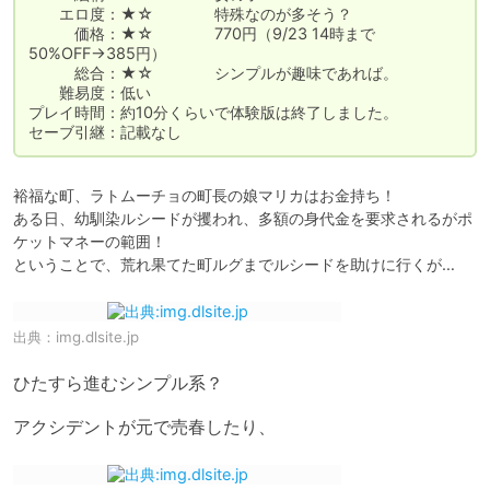
　　エロ度：★☆　　　　特殊なのが多そう？

　　　価格：★☆　　　　770円（9/23 14時まで
50%OFF→385円）

　　　総合：★☆　　　　シンプルが趣味であれば。

　　難易度：低い

プレイ時間：約10分くらいで体験版は終了しました。

セーブ引継：記載なし
裕福な町、ラトムーチョの町長の娘マリカはお金持ち！

ある日、幼馴染ルシードが攫われ、多額の身代金を要求されるがポ
ケットマネーの範囲！

ということで、荒れ果てた町ルグまでルシードを助けに行くが…
出典：
img.dlsite.jp
ひたすら進むシンプル系？

アクシデントが元で売春したり、