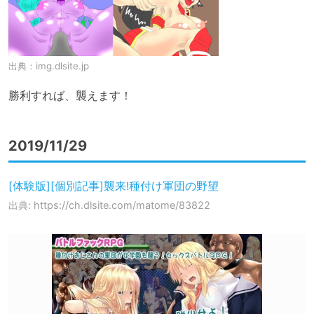
出典：
img.dlsite.jp
勝利すれば、襲えます！
2019/11/29
[体験版][個別記事]襲来!種付け軍団の野望
出典: https://ch.dlsite.com/matome/83822