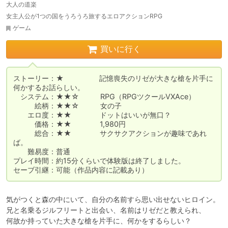
大人の道楽
女主人公が1つの国をうろうろ旅するエロアクションRPG
ゲーム
買いに行く
ストーリー：★　　　　　記憶喪失のリゼが大きな槍を片手に
何かするお話らしい。

　システム：★★☆　　　RPG（RPGツクールVXAce）

　　　絵柄：★★☆　　　女の子

　　エロ度：★★　　　　ドットはいいが無口？

　　　価格：★★　　　　1,980円

　　　総合：★★　　　　サクサクアクションが趣味であれ
ば。

　　難易度：普通

プレイ時間：約15分くらいで体験版は終了しました。

セーブ引継：可能（作品内容に記載あり）
気がつくと森の中にいて、自分の名前すら思い出せないヒロイン。

兄と名乗るジルフリートと出会い、名前はリゼだと教えられ、

何故か持っていた大きな槍を片手に、何かをするらしい？