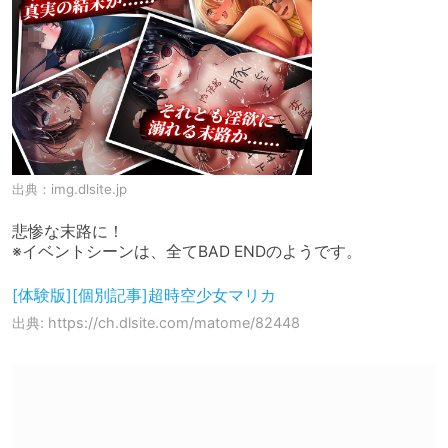
出典：
img.dlsite.jp
悲惨な末路に！

※イベントシーンは、全てBAD ENDのようです。
[体験版][個別記事]超時空少女マリカ
出典: https://ch.dlsite.com/matome/82448