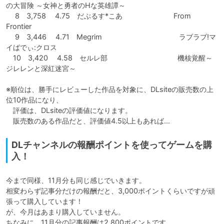
の大冒険 ～女神と勇者のHな英雄譚～

　 8　3,758 　4.75　だぶるす*こあ 　　　　　　　From 
Frontier

　 9　3,446 　4.71　Megrim　　　　　　　　　　　ラブラブ!マ
イばでぃ:クロス

　10　3,420 　4.58　セルレ部　　　　　　　　　　機核覚醒～
ジレレンと深紅迷宮～

※順位は、勝手にレビューした作品を対象に、DLsiteの販売数の上
位10作品になり、

　評価は、DLsiteの評価値になります。

　販売数のある作品だと、評価値4.5以上もあれば…
DLチャンネルの報酬ポイントを使ってゲームを購
入！
今まで同様、11月分も同じ感じでいきます。

相変わらず記事分だけの報酬だと、3,000ポイントくらいですが頑
張って購入しています！

が、今月はあまり購入していません。

ちなみに、11月分の記事報酬は2,800ポイントです。