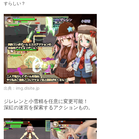
すらしい？
出典：
img.dlsite.jp
ジレレンと小雪精を任意に変更可能！

深紅の迷宮を探索するアクションもの。