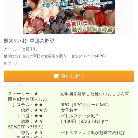
襲来!種付け軍団の野望
アーモンドと巨牛乳
種付けおじさんの軍団が女学園を襲う! セックスバトルRPG!
ゲーム
買いに行く
ストーリー：★　　　　　女学園を襲撃した種付けおじさん軍
団を倒すお話らしい。

　システム：★★　　　　RPG（RPGツクールMV）

　　　絵柄：★★☆　　　女子校生

　　エロ度：★★　　　　バトルファック風？

　　　価格：★☆　　　　1,430円（9/23 14時まで
50%OFF→715円）

　　　総合：★☆　　　　バトルファック風が趣味であれば。

　　難易度：低い
