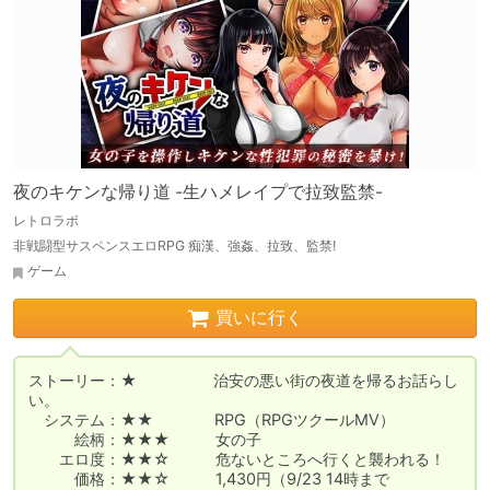
夜のキケンな帰り道 -生ハメレイプで拉致監禁-
レトロラボ
非戦闘型サスペンスエロRPG 痴漢、強姦、拉致、監禁!
ゲーム
買いに行く
ストーリー：★　　　　　治安の悪い街の夜道を帰るお話らし
い。

　システム：★★　　　　RPG（RPGツクールMV）

　　　絵柄：★★★　　　女の子

　　エロ度：★★☆　　　危ないところへ行くと襲われる！

　　　価格：★★☆　　　1,430円（9/23 14時まで