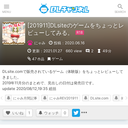
DLチャンネル
MENU
SEARCH
[201911]DLsiteのゲームをちょっとレ
ビューしてみる。
にゃみ
投稿：2020.06.16
更新：2021.01.27
660 view
2
49
分
ゲーム
47
作品
DLsite.comで販売されているゲーム（体験版）をちょっとレビューして
きました。

2019年11月分のまとめで、見出しの日付は発売日です。

update 2020/08/12,19:35 総括
にゃみ月間記事
にゃみREV201911
DLsite.com
体験
いいね
1
ウォッチ
0