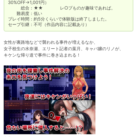
30%OFF→1,001円）

　　　総合：★★　　　　レ○プものが趣味であれば。

　　難易度：低い

プレイ時間：約5分くらいで体験版は終了しました。

セーブ引継：不可（作品内容に記載あり）
女性が裏路地などで襲われる事件が増えるなか、

女子校生の水奈瀬、エリート記者の葉月、キャバ嬢のリノが、

キケンな帰り道で事件に巻き込まれる！