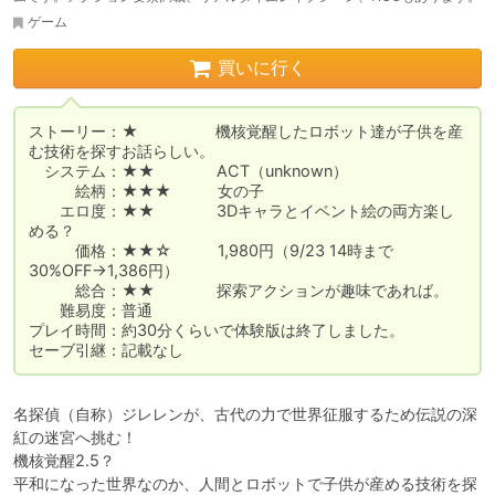
ゲーム
買いに行く
ストーリー：★　　　　　機核覚醒したロボット達が子供を産
む技術を探すお話らしい。

　システム：★★　　　　ACT（unknown）

　　　絵柄：★★★　　　女の子

　　エロ度：★★　　　　3Dキャラとイベント絵の両方楽し
める？

　　　価格：★★☆　　　1,980円（9/23 14時まで
30%OFF→1,386円）

　　　総合：★★　　　　探索アクションが趣味であれば。

　　難易度：普通

プレイ時間：約30分くらいで体験版は終了しました。

セーブ引継：記載なし
名探偵（自称）ジレレンが、古代の力で世界征服するため伝説の深
紅の迷宮へ挑む！

機核覚醒2.5？

平和になった世界なのか、人間とロボットで子供が産める技術を探