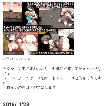
出典：
img.dlsite.jp
アクション中に襲われたり、盗賊に敗北して捕まったりな
ど？

シーンによっては、立ち絵＋ドットアニメと良さそうです
が、

ヒロインの無口さが気になる？
2019/11/28