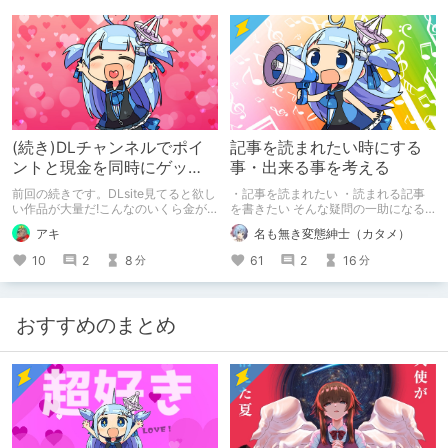
(続き)DLチャンネルでポイ
記事を読まれたい時にする
ントと現金を同時にゲッ
事・出来る事を考える
ト?! ～まとめ記事作成のス
前回の続きです。DLsite見てると欲し
・記事を読まれたい ・読まれる記事
スメ②～
い作品が大量だ!こんなのいくら金が
を書きたい そんな疑問の一助になる
あっても足りないぜ!
かも知れないし、ならないかも知れな
アキ
名も無き変態紳士（カタメ）
いまとめです。 どっちだよ（自問自
答） ※6/10 追記 ※6/25 追記
10
2
8
61
2
16
分
分
おすすめのまとめ