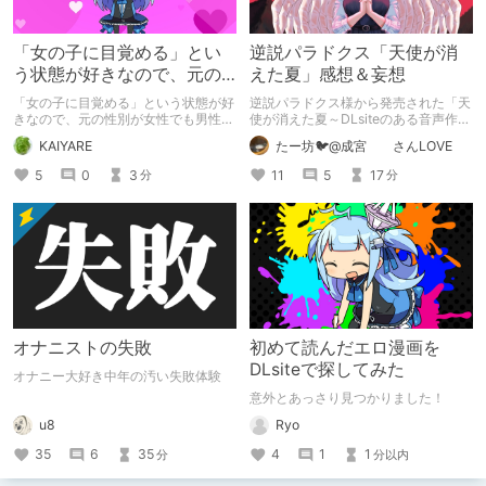
「女の子に目覚める」とい
逆説パラドクス「天使が消
う状態が好きなので、元の
えた夏」感想＆妄想
性別が女性でも男性でも問
「女の子に目覚める」という状態が好
逆説パラドクス様から発売された「天
題ない話
きなので、元の性別が女性でも男性で
使が消えた夏～DLsiteのある音声作品
も問題ない話
について～」の感想です。 妄想も多
KAIYARE
たー坊🐦@成宮 さんLOVE
いです。
5
0
3
11
5
17
分
分
オナニストの失敗
初めて読んだエロ漫画を
DLsiteで探してみた
オナニー大好き中年の汚い失敗体験
意外とあっさり見つかりました！
u8
Ryo
35
6
35
4
1
1
分
分以内