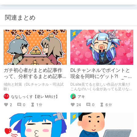
関連まとめ
ガチ初心者がまとめ記事作
DLチャンネルでポイントと
って、分析するまとめ記事
現金を同時にゲット?! ～ま
８日目＆勉強記録
とめ記事作成のススメ①～
傾向と対策（DLチャンネル・司法試
DLsite見てると欲しい作品が大量だ!
験）
こんなのいくら金があっても足りない
ぜ!
ななしっくす【逆レ M向け】
アキ
2
0
1
24
0
6
分
分