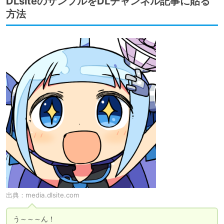
DLsiteのサンプルをDLチャンネル記事に貼る
方法
出典：
media.dlsite.com
う～～～ん！
