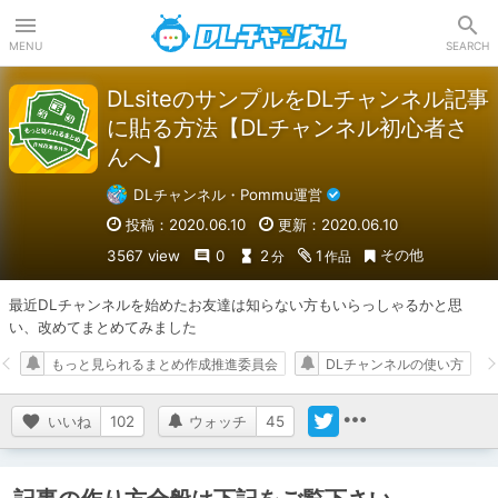
DLチャンネル
MENU
SEARCH
DLsiteのサンプルをDLチャンネル記事
に貼る方法【DLチャンネル初心者さ
んへ】
DLチャンネル・Pommu運営
投稿：2020.06.10
更新：2020.06.10
その他
3567 view
0
2
1
分
作品
最近DLチャンネルを始めたお友達は知らない方もいらっしゃるかと思
い、改めてまとめてみました
もっと見られるまとめ作成推進委員会
DLチャンネルの使い方
いいね
102
ウォッチ
45