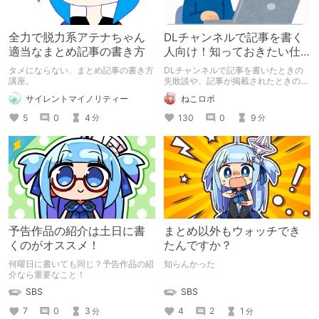
全力で脱力系アテナちゃん
DLチャンネルで記事を書く
適当なまとめ記事の書き方
人向け！知っておきたい仕
様などの総まとめ
タメにならない、まとめ記事の書き方
DLチャンネルで記事を書いたときの
講座。
失敗談や、記事が掲載されたときの仕
様などの情報を共有したいと思いま
サイレントマイノリティー
ねこロボ
す。 2020/12/1 「人気まとめ」「関
連まとめ」についての情報を追記しま
5
0
4
130
0
9
分
分
した。
予告作品の紹介は土日に書
まとめ以外もウォッチでき
くのがオススメ！
たんですか？
何曜日に書いても同じ？予告作品の紹
知らんかった
介なら重要なこと！
SBS
SBS
4
2
1
7
0
3
分
分