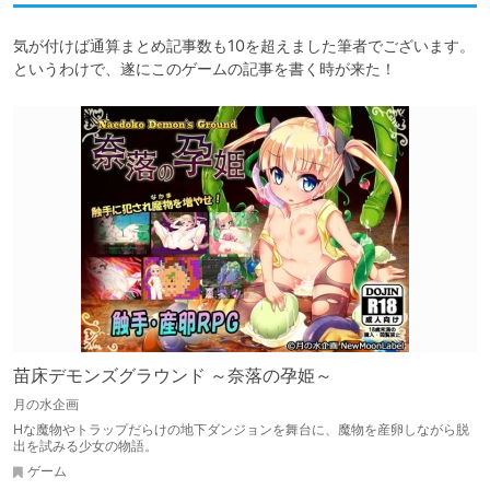
気が付けば通算まとめ記事数も10を超えました筆者でございます。

というわけで、遂にこのゲームの記事を書く時が来た！
苗床デモンズグラウンド ～奈落の孕姫～
月の水企画
Hな魔物やトラップだらけの地下ダンジョンを舞台に、魔物を産卵しながら脱
出を試みる少女の物語。
ゲーム