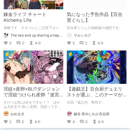
錬金ライフ チャート
気になった予告作品【百合
Alchemy Life
里ぐらし】
攻略です ネタバレにご注意下さい
百合里ぐらしの体験版の感想です。
The two end up sharing a happy kiss【二人は幸せな接吻をして終了】
マルシカク
0
0
4
5
2
4
分
分
淫紋×産卵×BL⁉ダンジョン
【遊戯王】百合厨デュエリ
で淫紋つけられ産卵『迷宮
ストが選ぶ、このテーマが
のオレたち～強○発情モンス
尊い！その２
すけべなBLは好きですか？？ ぼか
次回「城之内、尊死す」
ターと大量産卵の巻～』
ぁ大好き♡ BLに産卵、淫紋ってすけ
べなBLを読みたい人の性癖に突き刺
鍵谷 雷＠にわか百合厨
おめる犬
さりまくるのでは？ そんなBLが読み
たい方におすすめの『迷宮のオレたち
4
0
6
2
0
4
分
分
～強○発情モンスターと大量産卵の巻
～』の感想です。