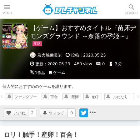
DLチャンネル
MENU
SEARCH
【ゲーム】おすすめタイトル『苗床デ
モンズグラウンド ～奈落の孕姫～』
炭火焼備長炭
投稿：2020.05.23
更新：2020.05.23
450 view
0
3
分
ゲーム
1
作品
個人的におすすめのゲームを語ります。
ファンタジー
百合
産卵
触手
ふたなり
いいね
2
ウォッチ
0
ロリ！触手！産卵！百合！