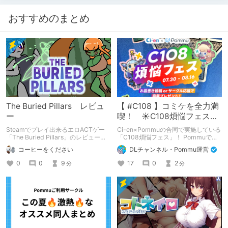
おすすめのまとめ
The Buried Pillars レビュ
【 #C108 】コミケを全力満
ー
喫！ ☀C108煩悩フェス☀
Pommu版のご案内
Steamでプレイ出来るエロACTゲー
Ci-en×Pommuの合同で実施している
「The Buried Pillars」のレビューで
「C108煩悩フェス」！ Pommuでの
す。
参加方法について、改めてこちらでも
コーヒーをください
DLチャンネル・Pommu運営
ご案内いたします！
0
0
9
17
0
2
分
分