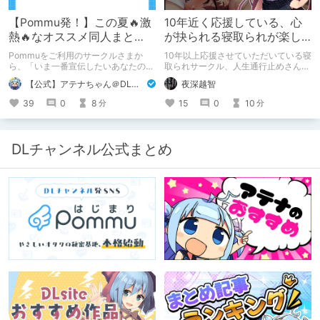
【Pommu発！】この夏🔥激
10年近く応援している、心
熱🔥なオススメ同人まと
が抉られる寝取られが楽し
め！ その1
めるサークル
Pommuをご利用のサークルさまか
10年以上応援させていただいている寝
ら、「いま一番宣伝したいあなたの
取られサークル、人生通行止めさんの
DLsite作品」を募りました！ この夏
新作がとても良かったので、新作を中
【公式】アテナちゃん＠DLチャンネル
夜深越智
🔥激熱🔥な作品ばかり！あなたがまだ
心に、このサークルのゲームを紹介し
出会っていない、運命の作品が見つか
たくて、記事を書かせていただく。
39
0
8
15
0
10
分
分
るかも！
キミノオモイからずっと好きな熱心な
ファンとしての記事にどうか、お付き
合いいただきたい（2026年7月18日
微修正）
DLチャンネル公式まとめ