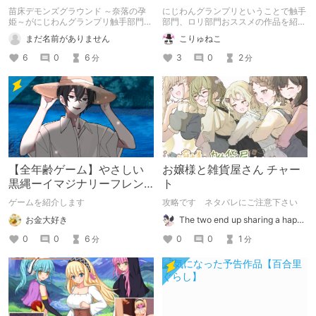
で紹介します。
奈落の孕姫～
苗床デモンズグラウンド ～奈落の孕
にじわんグランプリということで触手
姫～がにじわんグランプリ触手部門1
部門、ロリ部門おススメの作品を紹介
位だったので紹介します。
します。
まだ名前がありません
こりゅねこ
6
0
6
3
0
2
分
分
【全年齢ゲーム】やさしい
お嬢様と雑貨屋さん チャー
黒縄ーイマジナリーフレン
ト
ドの「彼」と過ごすおぼん
ゲームを紹介します
攻略です ネタバレにご注意下さい
やすみー
お金大好き
The two end up sharing a happy kiss【二人は幸せな接吻をして終了】
0
0
6
0
0
1
分
分