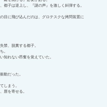
、都子は逆上し、『謎の声』を激しく糾弾する。

の目に飛び込んだのは、グロテスクな拷問装置に

失禁、脱糞する都子。

ち。

い知れない昂奮を覚えていた。

衝動だった。

てしまう。

、唇を寄せる。
