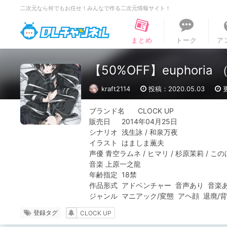
二次元なら何でもお任せ！みんなで作る二次元情報サイト！
DLチャンネル
まとめ
トーク
ア
【50%OFF】euphoria 
kraft2114
投稿：2020.05.03
ブランド名	CLOCK UP

販売日	2014年04月25日

シナリオ	浅生詠 / 和泉万夜

イラスト	はましま薫夫

声優	青空ラムネ / ヒマリ / 杉原茉莉 / このは / 御苑生メイ / 東かりん

音楽	上原一之龍

年齢指定	18禁

作品形式	アドベンチャー  音声あり  音楽あり / インモラルハードコアADV

ジャンル  マニアック/変態  アヘ顔  退廃/
登録タグ
CLOCK UP