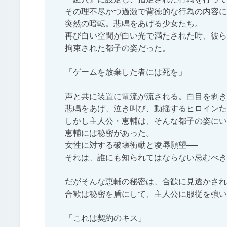
その理不尽かつ過激で背徳的な行為の内容に
突然の暗転。悲鳴をあげる少女たち。

再び白い空間が白い光で満たされた時、彼ら
拘束された都子の姿だった。

「ゲームを放棄した者には死を」

声と共に装置に電流が流される。白目を剥き
悲鳴をあげ、泣き叫び、動揺するヒロインた
しかし主人公・恵輔は、そんな都子の姿にい
恵輔には秘密があった。

女性に対する破壊衝動と凌辱願望──

それは、誰にも知られてはならない忌むべき
だがそんな恵輔の秘密は、合歓に見透かされ
合歓は秘密を盾にして、主人公に服従を強い
「これは契約のキス」
