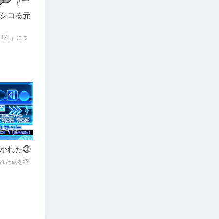
シコる元
し屋1」につ
かれた㉚
れた点を紹