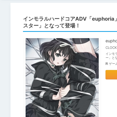
インモラルハードコアADV「euphoria」
スター」となって登場！
euph
CLOCK
インモラ
ー」と
ゲー