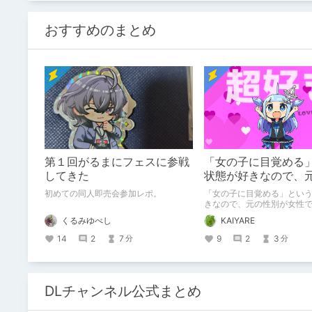
おすすめのまとめ
第１回がるまにフェスに参戦
「女の子に目覚める
してきた
状態が好きなので、
が女性でも男性でも
初めての同人即売会参加レポ。
「女の子に目覚める」とい
話
きなので、元の性別が女性
も問題ない話
くるみゆべし
KAIYARE
14
2
7
9
2
3
分
分
DLチャンネル公式まとめ