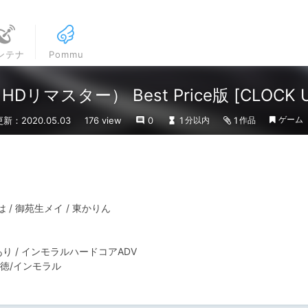
ンテナ
Pommu
（HDリマスター） Best Price版 [CLOCK 
ゲーム
更新：2020.05.03
176 view
0
1
1
分以内
作品
背徳/インモラル