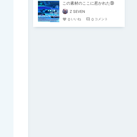
この素材のここに惹かれた㉚
Z SEVEN
0
0
いいね
コメント