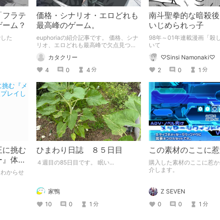
「フラテ
価格・シナリオ・エロどれも
南斗聖拳的な暗殺後
ゲーム？
最高峰のゲーム。
いじめられっ子
でした
euphoriaの紹介記事です。 価格、シナ
98年～01年連載漫画「殺
リオ、エロどれも最高峰で欠点見つか
いて
らないです(マジ) シナリオのネタバレ
カタクリー
♡Sinsi Namonaki♡
ちょっと含みます。 プレイのネタバレ
まぁまぁ含みます。
4
0
4
2
0
1
分
分
王に挑む
ひまわり日誌 ８５日目
この素材のここに惹
ー』体験
４週目の85日目です。 眠い...
購入した素材のここに惹か
介します。
をわからせ
家鴨
Z SEVEN
10
0
1
0
0
1
分
分