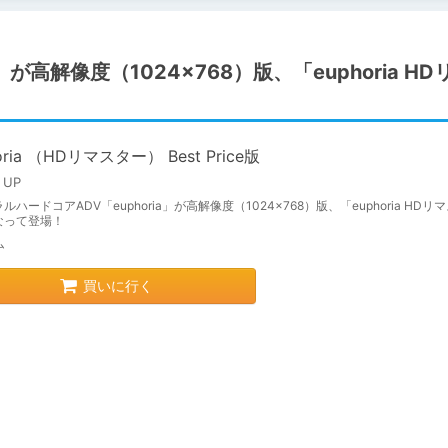
が高解像度（1024×768）版、「euphoria HD
oria （HDリマスター） Best Price版
 UP
ルハードコアADV「euphoria」が高解像度（1024×768）版、「euphoria HDリ
なって登場！
ム
買いに行く