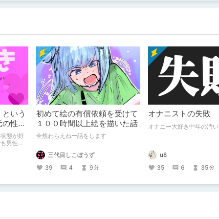
」という
初めて絵の有償依頼を受けて
オナニストの失敗
元の性別
１００時間以上絵を描いた話
オナニー大好き中年の汚い
問題ない
う状態が好
全然わらえねー話をします
でも男性で
u8
三代目しこぼうず
35
6
35
39
4
9
分
分