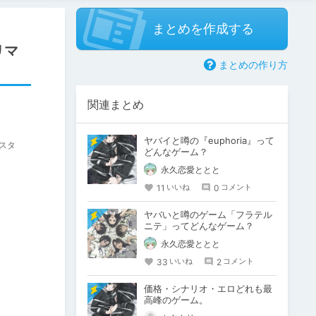
まとめを作成する
リマ
まとめの作り方
関連まとめ
ヤバイと噂の『euphoria』って
マスタ
どんなゲーム？
永久恋愛ととと
11
0
いいね
コメント
ヤバいと噂のゲーム「フラテル
ニテ」ってどんなゲーム？
永久恋愛ととと
33
2
いいね
コメント
価格・シナリオ・エロどれも最
高峰のゲーム。