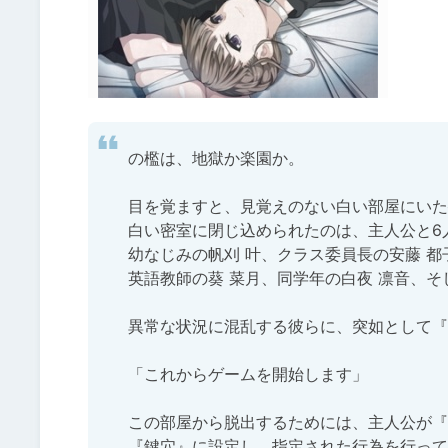
の檻は、地獄か楽園か。

目を覚ますと、見覚えのない白い部屋にいた─
白い密室に閉じ込められたのは、主人公と6
幼なじみの帆刈 叶、クラス委員長の安藤 都子
英語教師の葵 菜月、同学年の白夜 凛音、そ
異常な状況に混乱する彼らに、突如として『
「これからゲームを開始します」

この部屋から脱出するためには、主人公が『
『鍵穴』に設定し、指定された行為を行って