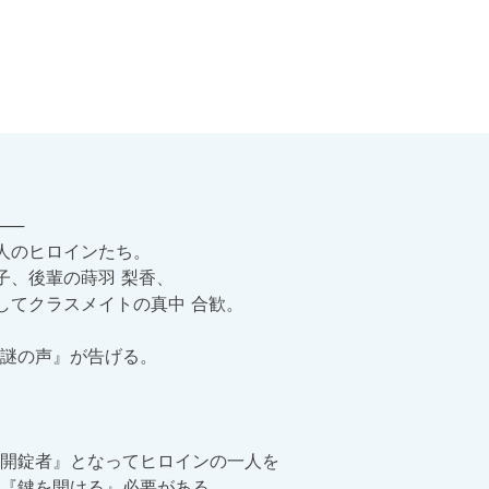
─

人のヒロインたち。

、後輩の蒔羽 梨香、

してクラスメイトの真中 合歓。

謎の声』が告げる。

開錠者』となってヒロインの一人を

『鍵を開ける』必要がある。
