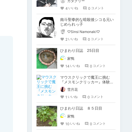
カタクリー
4
0
いいね
コメント
南斗聖拳的な暗殺後シコる元い
じめられっ子
♡Sinsi Namonaki♡
2
0
いいね
コメント
ひまわり日誌 25日目
家鴨
14
0
いいね
コメント
マウスクリックで魔王に挑む
『メスモンクリッカー』体験版
プレイしてみた
雪月花
1
0
いいね
コメント
ひまわり日誌 ８５日目
家鴨
10
0
いいね
コメント