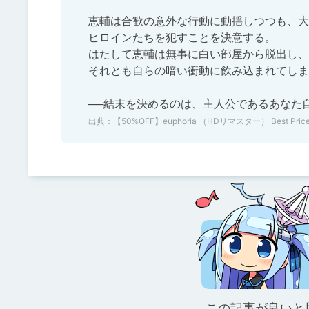
恵輔は合歓の意外な行動に動揺しつつも、大
ヒロインたちを犯すことを決意する。

はたして恵輔は無事に白い部屋から脱出し、
それとも自らの暗い衝動に飲み込まれてしま
──結末を決めるのは、主人公であるあなた
出典：
【50%OFF】euphoria （HDリマスター） Best Price版
この記事が良いと