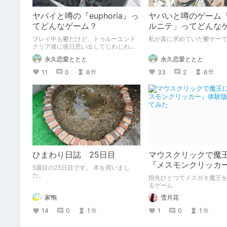
ヤバイと噂の『euphoria』っ
ヤバいと噂のゲーム
てどんなゲーム？
ルニテ」ってどんな
プレイ中も鬱だけど、トゥルーエンド
私が真に求めていた鬱ゲー
クリア後に後日思い出してじわじわく
る鬱ゲー
永久恋愛ととと
永久恋愛ととと
11
0
8
33
2
6
分
分
ひまわり日誌 25日目
マウスクリックで魔
『メスモンクリッカ
5週目の25日目です。 本を買いまし
版プレイしてみた
た。
指先ひとつでメスガキ魔王
るゲーム
家鴨
雪月花
14
0
1
1
0
1
分
分