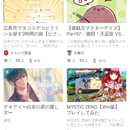
広島市でタコスデコピクミ
【遊戯王マスターデイズ】
ンを探す2時間の旅【ピクミ
Part57：激闘！天盃龍 VS
ンブルーム / Pikmin
千年D【架空デュエル】
日本のプレイヤーからすると難関デコ
この物語は実話を基に熱い遊戯王のデ
Bloom】
のうちの1つ「タコス」。地元では見
ュエルを描いたフィクションです。
つけられなかった男が広島で探す旅を
（自分用メモ：2025-05-14）
グルメで悪食
大晦日
お送りします。ねくすと5月のテーマ
「お出かけの記録」。
1
0
9
0
0
16
分
分
デキアイ〜白衣の君の愛し
MYSTIC ZENO【Win版】
方〜
プレイしてみた
感想
MYSTIC ZENO【Win版】をプレイし
た見たという内容です。 この記事は
通常のクリエイターズ記事です。