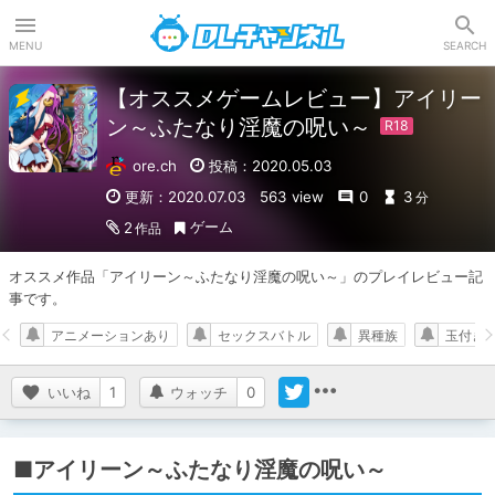
DLチャンネル
MENU
SEARCH
【オススメゲームレビュー】アイリー
ン～ふたなり淫魔の呪い～
ore.ch
投稿：2020.05.03
更新：2020.07.03
563 view
0
3
分
ゲーム
2
作品
オススメ作品「アイリーン～ふたなり淫魔の呪い～」のプレイレビュー記
事です。
アニメーションあり
セックスバトル
異種族
玉付き
いいね
1
ウォッチ
0
■アイリーン～ふたなり淫魔の呪い～