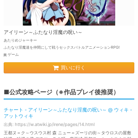
アイリーン～ふたなり淫魔の呪い～
あたりめジャーキー
ふたなり淫魔達を仲間にして戦うセックスバトルアニメーションRPG!
ゲーム
買いに行く
■公式攻略ページ（※作品プレイ後推奨）
チャート - アイリーン～ふたなり淫魔の呪い～ @ ウィキ -
アットウィキ
出典: https://w.atwiki.jp/irene/pages/14.html
王都ヌ＝ク～ウスウス村 森 ニュー＝ズーリの街～タウロスの屋敷