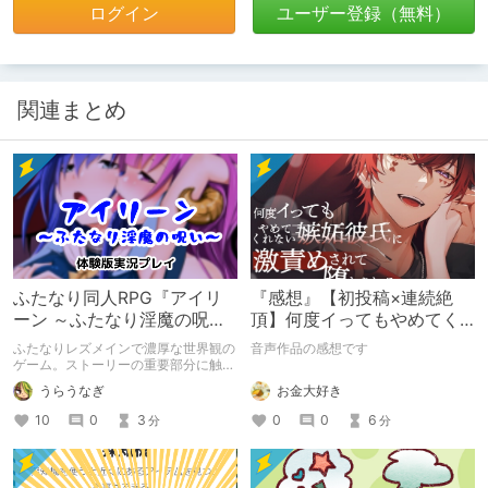
ログイン
ユーザー登録（無料）
関連まとめ
ふたなり同人RPG『アイリ
『感想』【初投稿×連続絶
ーン ～ふたなり淫魔の呪い
頂】何度イってもやめてく
～』実況プレイ動画
れない嫉妬彼氏に激責めさ
ふたなりレズメインで濃厚な世界観の
音声作品の感想です
れて堕とされる。
ゲーム。ストーリーの重要部分に触れ
ない程度にネタバレあります
お金大好き
うらうなぎ
0
0
6
10
0
3
分
分