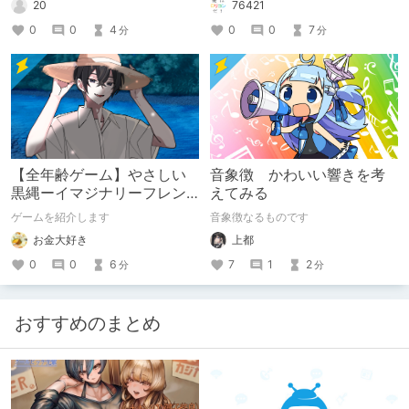
20
76421
0
0
4
0
0
7
分
分
【全年齢ゲーム】やさしい
音象徴 かわいい響きを考
黒縄ーイマジナリーフレン
えてみる
ドの「彼」と過ごすおぼん
ゲームを紹介します
音象徴なるものです
やすみー
お金大好き
上都
0
0
6
7
1
2
分
分
おすすめのまとめ