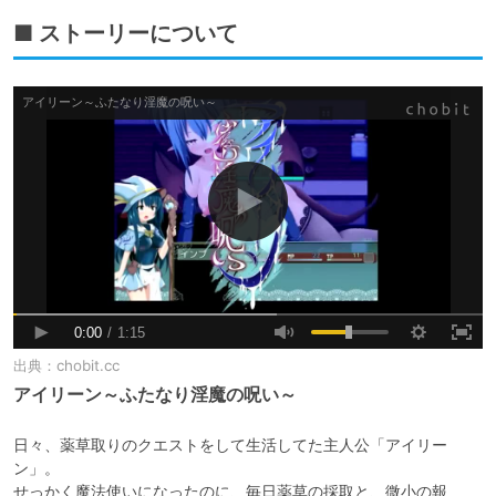
■ ストーリーについて
出典：
chobit.cc
アイリーン～ふたなり淫魔の呪い～
日々、薬草取りのクエストをして生活してた主人公「アイリー
ン」。

せっかく魔法使いになったのに、毎日薬草の採取と、微小の報