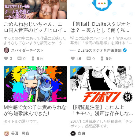
ごめんねおじいちゃん、エ
【第1回】DLsiteスタジオと
ロ同人音声のビッチヒロイ
は？ ～裏方として働く私た
ンに名前使って～過去作品
ちの紹介
ずっと頭の中にあって作品に反映した
💡 この記事のハイライト！ 皆さんの
コンセプトを思い出そう～
ようなしてないような設定とか、うち
耳元に「最高の臨場感」を届ける「サ
のヒロイン達の名づけの法則とかを頭
ウンドエンジニアの仕事」のリアルな
スパイダーテイスト
DLsiteスタジオ音声編集部
の中の映●研の金●さんに「そこにあ
舞台裏を大公開！ スマートな専門
っちゃいけねえんだよ」といわれたの
職……と思いきや、実態は「音の変態
3
0
6
46
0
5
分
分
でとりあえず垂れ流します。
（褒め言葉）」が集まるチーム！？
成人男性スタッフがダミヘに抱きつ
き、スタジオにアダルトグッズが転が
る超大真面目な理由とは？ クオリテ
ィ向上のための、ちょっとシュールな
（？）試行錯誤をたっぷりご紹介しま
す！
M性感で女の子に責められな
【閲覧超注意】これ以上
がら短歌詠んできた!
「キモい」漫画は存在しな
い？チンポマンとかいう
タイトルの通りです。
26/7/1に連載終了した暗稿先生「チン
「魂の殺人」の完成形
ポマン」感想記事です。
長田 興資
蟲独