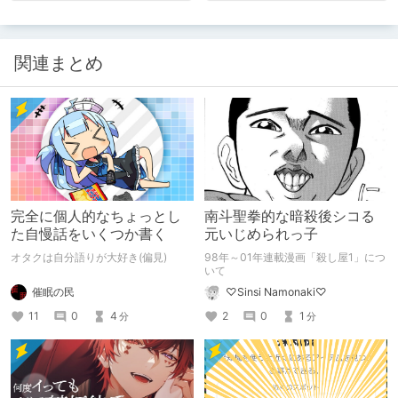
関連まとめ
完全に個人的なちょっとし
南斗聖拳的な暗殺後シコる
た自慢話をいくつか書く
元いじめられっ子
オタクは自分語りが大好き(偏見)
98年～01年連載漫画「殺し屋1」につ
いて
催眠の民
♡Sinsi Namonaki♡
11
0
4
2
0
1
分
分