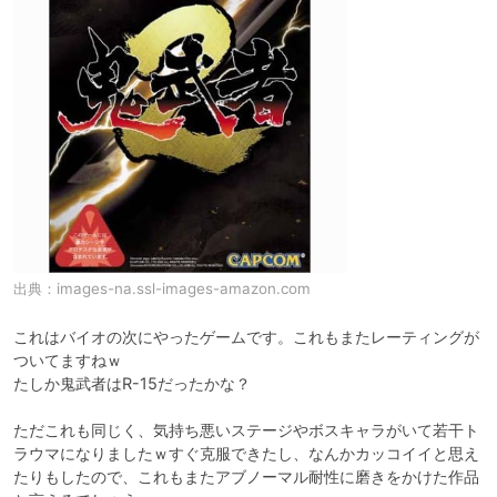
出典：
images-na.ssl-images-amazon.com
これはバイオの次にやったゲームです。これもまたレーティングが
ついてますねｗ

たしか鬼武者はR-15だったかな？

ただこれも同じく、気持ち悪いステージやボスキャラがいて若干ト
ラウマになりましたｗすぐ克服できたし、なんかカッコイイと思え
たりもしたので、これもまたアブノーマル耐性に磨きをかけた作品