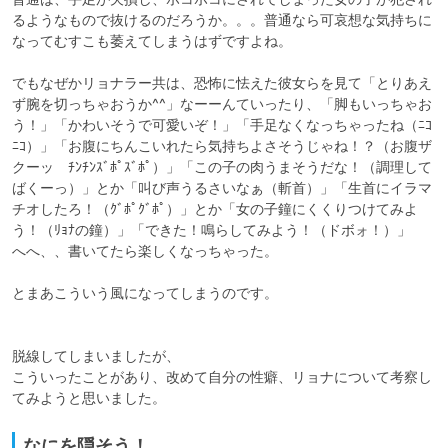
るようなもので抜けるのだろうか。。。普通なら可哀想な気持ちに
なってむすこも萎えてしまうはずですよね。

でもなぜかリョナラー共は、恐怖に怯えた彼女らを見て「とりあえ
ず腕を切っちゃおうか^^」なーーんていったり、「脚もいっちゃお
う！」「かわいそうで可愛いぞ！」「手足なくなっちゃったね（ﾆｺ
ﾆｺ）」「お腹にちんこいれたら気持ちよさそうじゃね！？（お腹ザ
クーッ　ﾁﾝﾁﾝｽﾞﾎﾟｽﾞﾎﾟ）」「この子の肉うまそうだな！（調理して
ばくーっ）」とか「叫び声うるさいなぁ（斬首）」「生首にイラマ
チオしたろ！（ｸﾞﾎﾟｸﾞﾎﾟ）」とか「女の子鐘にくくりつけてみよ
う！（ﾘｮﾅの鐘）」「できた！鳴らしてみよう！（ドボォ！）」

へへ、、書いてたら楽しくなっちゃった。

とまあこういう風になってしまうのです。

脱線してしまいましたが、

こういったことがあり、改めて自分の性癖、リョナについて考察し
てみようと思いました。
なにを隠そう！