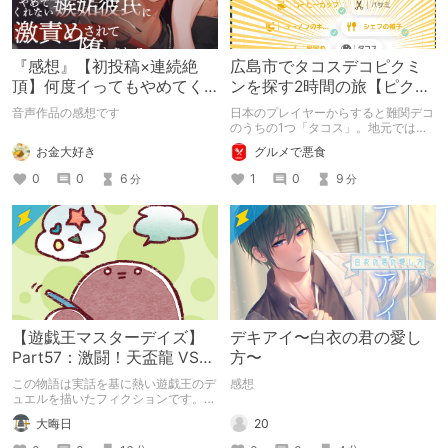
『感想』【初投稿×連続絶
広島市でタコスデコピクミ
頂】何度イってもやめてく
ンを探す2時間の旅【ピクミ
れない嫉妬彼氏に激責めさ
ンブルーム / Pikmin
音声作品の感想です
日本のプレイヤーからすると難関デコ
れて堕とされる。
Bloom】
のうちの1つ「タコス」。地元では見
つけられなかった男が広島で探す旅を
お金大好き
グルメで悪食
お送りします。ねくすと5月のテーマ
「お出かけの記録」。
0
0
6
1
0
9
分
分
【遊戯王マスターデイズ】
デキアイ〜白衣の君の愛し
Part57：激闘！天盃龍 VS
方〜
千年D【架空デュエル】
この物語は実話を基に熱い遊戯王のデ
感想
ュエルを描いたフィクションです。
（自分用メモ：2025-05-14）
20
大晦日