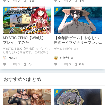
0
0
4
0
0
16
分
分
MYSTIC ZENO【Win版】
【全年齢ゲーム】やさしい
プレイしてみた
黒縄ーイマジナリーフレン
ドの「彼」と過ごすおぼん
MYSTIC ZENO【Win版】をプレイし
ゲームを紹介します
やすみー
た見たという内容です。 この記事は
通常のクリエイターズ記事です。
お金大好き
76421
0
0
6
0
0
7
分
分
おすすめのまとめ