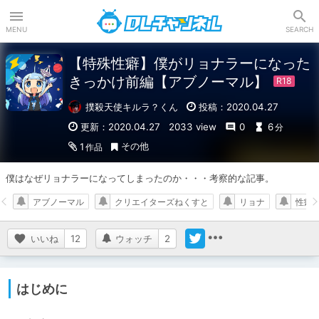
DLチャンネル
MENU
SEARCH
【特殊性癖】僕がリョナラーになった
きっかけ前編【アブノーマル】
撲殺天使キルラ？くん
投稿：2020.04.27
更新：2020.04.27
2033 view
0
6
分
その他
1
作品
僕はなぜリョナラーになってしまったのか・・・考察的な記事。
アブノーマル
クリエイターズねくすと
リョナ
性癖
いいね
12
ウォッチ
2
はじめに