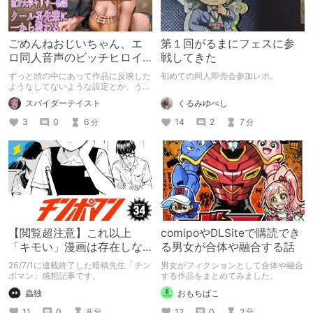
ごめんねおじいちゃん、エ
第１回がるまにフェスに参
ロ同人音声のビッチヒロイ
戦してきた
ンに名前使って～過去作品
ずっと頭の中にあって作品に反映した
初めての同人即売会参加レポ。
コンセプトを思い出そう～
ようなしてないような設定とか、うち
のヒロイン達の名づけの法則とかを頭
くるみゆべし
スパイダーテイスト
の中の映●研の金●さんに「そこにあ
っちゃいけねえんだよ」といわれたの
14
2
7
3
0
6
分
分
でとりあえず垂れ流します。
【閲覧超注意】これ以上
comipoやDLSiteで購読でき
「キモい」漫画は存在しな
る男女が合体や融合する話
い？チンポマンとかいう
26/7/1に連載終了した暗稿先生「チン
男女がフィクションとして合体や融合
「魂の殺人」の完成形
ポマン」感想記事です。
する作品をまとめてみました。
蟲独
おもちばこ
11
0
8
12
0
2
分
分