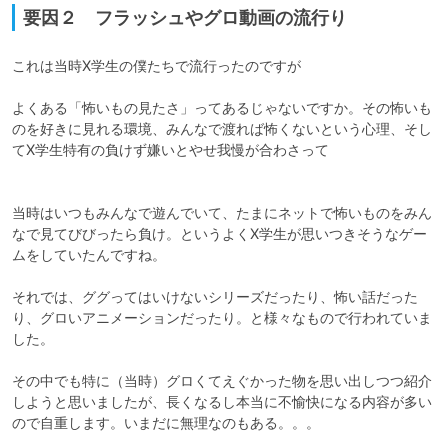
要因２ フラッシュやグロ動画の流行り
これは当時X学生の僕たちで流行ったのですが

よくある「怖いもの見たさ」ってあるじゃないですか。その怖いも
のを好きに見れる環境、みんなで渡れば怖くないという心理、そし
てX学生特有の負けず嫌いとやせ我慢が合わさって

当時はいつもみんなで遊んでいて、たまにネットで怖いものをみん
なで見てびびったら負け。というよくX学生が思いつきそうなゲー
ムをしていたんですね。

それでは、ググってはいけないシリーズだったり、怖い話だった
り、グロいアニメーションだったり。と様々なもので行われていま
した。

その中でも特に（当時）グロくてえぐかった物を思い出しつつ紹介
しようと思いましたが、長くなるし本当に不愉快になる内容が多い
ので自重します。いまだに無理なのもある。。。
