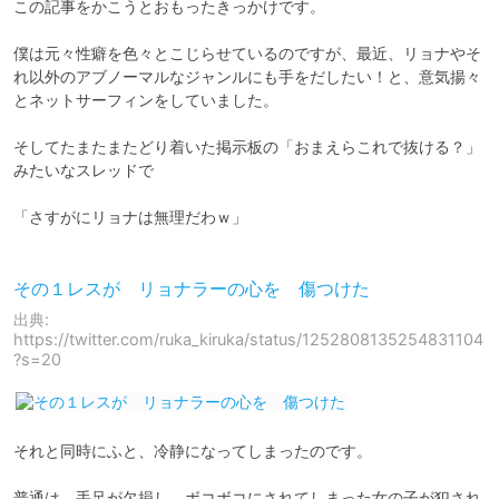
この記事をかこうとおもったきっかけです。

僕は元々性癖を色々とこじらせているのですが、最近、リョナやそ
れ以外のアブノーマルなジャンルにも手をだしたい！と、意気揚々
とネットサーフィンをしていました。

そしてたまたまたどり着いた掲示板の「おまえらこれで抜ける？」
みたいなスレッドで

「さすがにリョナは無理だわｗ」

その１レスが リョナラーの心を 傷つけた
出典:
https://twitter.com/ruka_kiruka/status/1252808135254831104
?s=20
それと同時にふと、冷静になってしまったのです。

普通は、手足が欠損し、ボコボコにされてしまった女の子が犯され