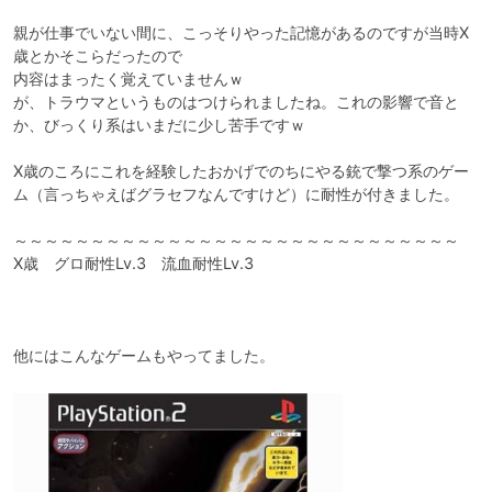
親が仕事でいない間に、こっそりやった記憶があるのですが当時X
歳とかそこらだったので

内容はまったく覚えていませんｗ

が、トラウマというものはつけられましたね。これの影響で音と
か、びっくり系はいまだに少し苦手ですｗ

X歳のころにこれを経験したおかげでのちにやる銃で撃つ系のゲー
ム（言っちゃえばグラセフなんですけど）に耐性が付きました。

～～～～～～～～～～～～～～～～～～～～～～～～～～～～～

X歳　グロ耐性Lv.3　流血耐性Lv.3　

他にはこんなゲームもやってました。