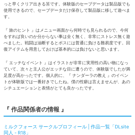
っと早くクリア出きる筈です。体験版のセーブデータは製品版でも
使用できるので、セーブデータだけ保存して製品版に移して遊べま
す。
『 旅のヒント 』はメニュー画面から何時でも見られるので、今何
をすれば良いのか分からない事は全く無く、非常にストレス無く遊
べました。戦闘は油断するとボスには普通に負ける難易度です。回
復アイテムを用意しておけば基本的には負けないと思います。
『 エッチなイベント 』はイラストが非常に実用性の高い物になっ
ていて、次々と主人公がエッチな目に遭うので、体験版でしたが満
足度が高かったです。個人的に、『 ナンダーラの教え 』のイベン
トが体験版では一番好きでしたね。僕の性癖は言えませんが、あの
シチュエーションと表情がとても良かったです。
『 作品関係者の情報 』
ミルクフォース サークルプロフィール | 作品一覧「DLsite
同人 - R18」