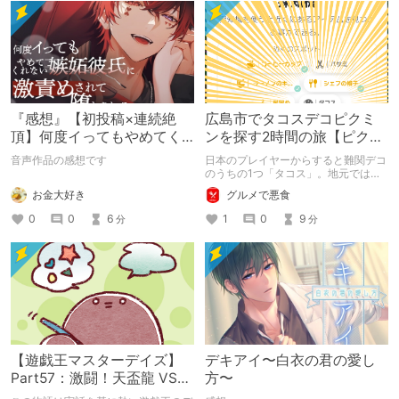
『感想』【初投稿×連続絶
広島市でタコスデコピクミ
頂】何度イってもやめてく
ンを探す2時間の旅【ピクミ
れない嫉妬彼氏に激責めさ
ンブルーム / Pikmin
音声作品の感想です
日本のプレイヤーからすると難関デコ
れて堕とされる。
Bloom】
のうちの1つ「タコス」。地元では見
つけられなかった男が広島で探す旅を
お金大好き
グルメで悪食
お送りします。ねくすと5月のテーマ
「お出かけの記録」。
0
0
6
1
0
9
分
分
【遊戯王マスターデイズ】
デキアイ〜白衣の君の愛し
Part57：激闘！天盃龍 VS
方〜
千年D【架空デュエル】