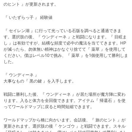
のヒント 』が更新されます。
『 いたずらっ子 』 経験値
『 セイレン湖 』に行って光っている石版を調べると通過できま
す。選択肢の後、『 ウンディーネ 』と戦闘になります。『 目眩ま
し 』は有効ですが、結構な頻度で必中の魔法を当ててきます。HP
が減ったら、勿体無い精神はかなぐり捨てて『 薬草 』を使用して
ください。僕はレベル10で挑み、『 薬草 』を1個使用して勝利しま
した。
『 ウンディーネ 』

大事なもの『 黒の鍵 』を入手します。
戦闘に勝利した後、『 ウンディーネ 』が居た場所が魔方陣に変わ
ります。入ると体力を全回復できます。アイテム『 帰還石 』を使
ってワールドマップに戻ると時間短縮できます。
ワールドマップから橋に向かいます。会話後、『 旅のヒント 』が
更新されます。選択肢の後『 ケンゴウ 』と戦闘できます。スキル