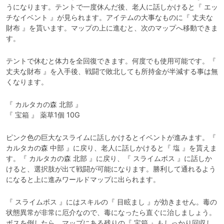
うになります。テントで一度休んだ後、老人に話しかけると『 エッ
チなイベント 』が見られます。アイテムの大事なものに『 丈夫な
財布 』を貰います。マップの上に進むと、次のマップへ移動できま
す。
テントで休むと体力を全回復できます。何度でも使用可能です。『 
丈夫な財布 』を入手後、戦闘で敗北しても所持金が半減する事は無
くなります。
『 カルタカの森 北部 』

『 宝箱 』 薬草1個 10G
ピンク色の巨大なスライムに話しかけるとイベントが進みます。『 
カルタカの森 中部 』に戻り、老人に話しかけると『 塩 』を貰えま
す。『 カルタカの森 北部 』に戻り、『 スライムボス 』に話しか
けると、選択肢が出て戦闘が可能になります。勝利して通れるよう
になると上に進みワールドマップに出られます。
『 スライムボス 』にはスキルの『 目眩まし 』が効きません。毒の
状態異常が非常に厄介なので、毒になったら直ぐに治しましょう。
ボスを倒したら、マップにある残りの『 宝箱 』もしっかり回収し