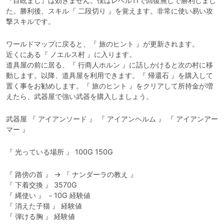
『目眩まし』は効きません。僕はレベル11で回復無しで勝利しまし
た。勝利後、スキル『 二段切り 』を覚えます。非常に使い易い攻
撃スキルです。
ワールドマップに戻ると、『 旅のヒント 』が更新されます。

近くにある『 ノエルス村 』に入ります。

道具屋の前に居る、『 行商人ホルン 』に話しかけると次の村に移
動します。以降、道具屋を利用できます。『 帰還石 』を購入して
置く事をお勧めします。『 旅のヒント 』をクリアして所持金が増
えたら、武器屋で強い武器を購入しましょう。
武器屋 『 アイアンソード 』 『 アイアンヘルム 』 『 アイアンアー
マー 』
『 光っている場所 』 100G 150G
『 路傍の首 』 → 『 ナンダーラの教え 』

『 下着交換 』 3570G

『 縄使い 』 －10G 経験値

『 消えた子猫 』 経験値

『 弾ける胸 』 経験値