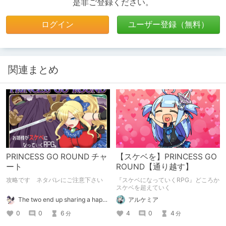
是非ご登録ください。
ログイン
ユーザー登録（無料）
関連まとめ
PRINCESS GO ROUND チャ
【スケベを】PRINCESS GO
ート
ROUND【通り越す】
攻略です ネタバレにご注意下さい
『スケベになっていくRPG』どころか
スケベを超えていく
The two end up sharing a happy kiss【二人は幸せな接吻をして終了】
アルケミア
0
0
6
4
0
4
分
分