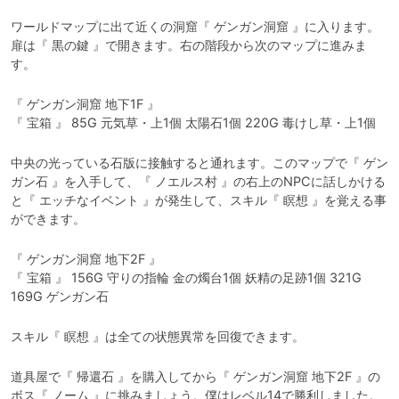
ワールドマップに出て近くの洞窟『 ゲンガン洞窟 』に入ります。

扉は『 黒の鍵 』で開きます。右の階段から次のマップに進みま
す。
『 ゲンガン洞窟 地下1F 』

『 宝箱 』 85G 元気草・上1個 太陽石1個 220G 毒けし草・上1個
中央の光っている石版に接触すると通れます。このマップで『 ゲン
ガン石 』を入手して、『 ノエルス村 』の右上のNPCに話しかける
と『 エッチなイベント 』が発生して、スキル『 瞑想 』を覚える事
ができます。
『 ゲンガン洞窟 地下2F 』

『 宝箱 』 156G 守りの指輪 金の燭台1個 妖精の足跡1個 321G 
169G ゲンガン石
スキル『 瞑想 』は全ての状態異常を回復できます。
道具屋で『 帰還石 』を購入してから『 ゲンガン洞窟 地下2F 』の
ボス『 ノーム 』に挑みましょう。僕はレベル14で勝利しました。