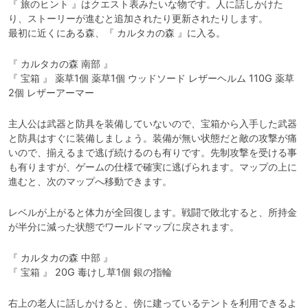
『 旅のヒント 』はクエスト表みたいな物です。人に話しかけた
り、ストーリーが進むと追加されたり更新されたりします。

最初に近くにある森、『 カルタカの森 』に入る。
『 カルタカの森 南部 』

『 宝箱 』 薬草1個 薬草1個 ウッドソード レザーヘルム 110G 薬草
2個 レザーアーマー
主人公は武器と防具を装備していないので、宝箱から入手した武器
と防具はすぐに装備しましょう。装備が無い状態だと敵の攻撃が痛
いので、揃えるまで逃げ続けるのも有りです。先制攻撃を受ける事
も有りますが、ゲームの仕様で確実に逃げられます。マップの上に
進むと、次のマップへ移動できます。
レベルが上がると体力が全回復します。戦闘で敗北すると、所持金
が半分に減った状態でワールドマップに戻されます。
『 カルタカの森 中部 』

『 宝箱 』 20G 毒けし草1個 銀の指輪
右上の老人に話しかけると、傍に建っているテントを利用できるよ