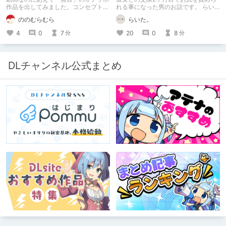
作品を出してみました。コンセプト通
れる事になった男のお話です。 らい
りのものは作れたのですが、肝心の売
た。のエチエチ体験談#2【逆アナ
ののむらむら
らいた。
上がね……
ル】
4
0
7
20
0
8
分
分
DLチャンネル公式まとめ