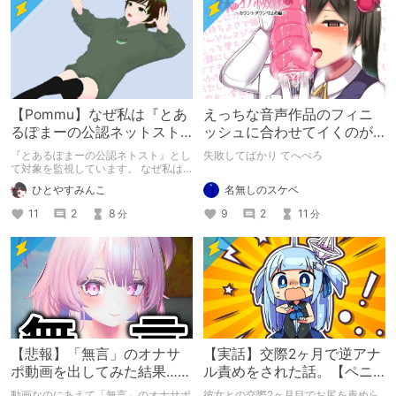
【Pommu】なぜ私は『とあ
えっちな音声作品のフィニ
るぽまーの公認ネットスト
ッシュに合わせてイくのが
ーカー』になったのか【出
下手すぎる【失敗した話】
『とあるぽまーの公認ネトスト』とし
失敗してばかり てへぺろ
会い編】
て対象を監視しています。 なぜ私は
このような行動をとるに至ったのか。
名無しのスケベ
ひとやすみんこ
これまでのあゆみを振り返ります。
9
2
11
11
2
8
分
分
【悲報】「無言」のオナサ
【実話】交際2ヶ月で逆アナ
ポ動画を出してみた結果……
ル責めをされた話。【ペニ
バン】
動画なのにあえて「無言」のオナサポ
彼女との交際2ヶ月目でお尻を責めら