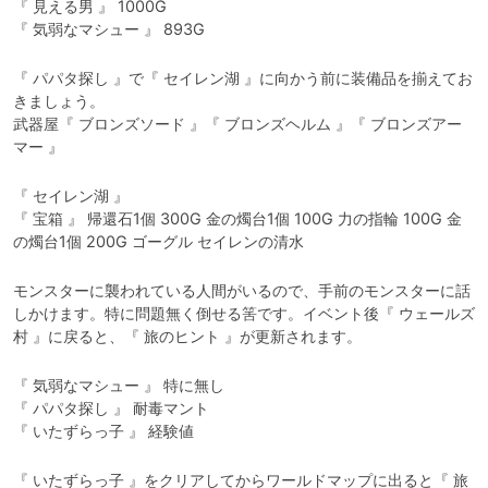
『 見える男 』 1000G

『 気弱なマシュー 』 893G
『 パパタ探し 』で『 セイレン湖 』に向かう前に装備品を揃えてお
きましょう。

武器屋『 ブロンズソード 』『 ブロンズヘルム 』『 ブロンズアー
マー 』
『 セイレン湖 』

『 宝箱 』 帰還石1個 300G 金の燭台1個 100G 力の指輪 100G 金
の燭台1個 200G ゴーグル セイレンの清水
モンスターに襲われている人間がいるので、手前のモンスターに話
しかけます。特に問題無く倒せる筈です。イベント後『 ウェールズ
村 』に戻ると、『 旅のヒント 』が更新されます。
『 気弱なマシュー 』 特に無し

『 パパタ探し 』 耐毒マント

『 いたずらっ子 』 経験値
『 いたずらっ子 』をクリアしてからワールドマップに出ると『 旅