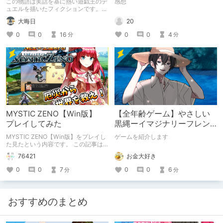
この物語は実話を基に熱い遊戯王のデ
感想
ュエルを描いたフィクションです。
（自分用メモ：2025-05-14）
20
大晦日
0
0
4
0
0
16
分
分
MYSTIC ZENO【Win版】
【全年齢ゲーム】やさしい
プレイしてみた
黒縄ーイマジナリーフレン
ドの「彼」と過ごすおぼん
MYSTIC ZENO【Win版】をプレイし
ゲームを紹介します
やすみー
た見たという内容です。 この記事は
通常のクリエイターズ記事です。
お金大好き
76421
0
0
6
0
0
7
分
分
おすすめのまとめ