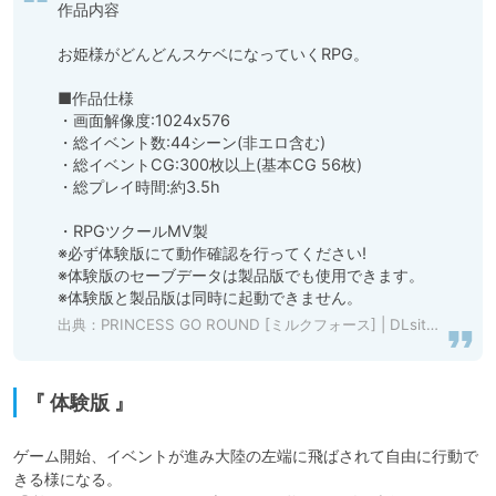
作品内容

お姫様がどんどんスケベになっていくRPG。

■作品仕様

・画面解像度:1024x576

・総イベント数:44シーン(非エロ含む)

・総イベントCG:300枚以上(基本CG 56枚)

・総プレイ時間:約3.5h

・RPGツクールMV製

※必ず体験版にて動作確認を行ってください!

※体験版のセーブデータは製品版でも使用できます。

出典：
PRINCESS GO ROUND [ミルクフォース] | DLsite 同人 - R18
『 体験版 』
ゲーム開始、イベントが進み大陸の左端に飛ばされて自由に行動で
きる様になる。
