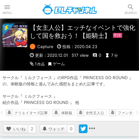
DLチャンネル
MENU
SEARCH
【女主人公】エッチなイベントで強化
して国を救おう！【姫騎士】
Capture
投稿：2020.04.23
更新：2020.12.01
517 view
0
7
分
ゲーム
1
作品
サークル『 ミルクフォース 』のRPG作品『 PRINCESS GO ROUND 』
の、体験版の情報と遊んでみた感想をまとめた記事です。

サークル『 ミルクフォース 』

紹介作品『 PRINCESS GO ROUND 』 他
クリエイターズ記事
体験版
女性主人公
ファンタジ
いいね
2
ウォッチ
0