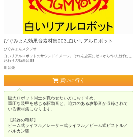
ぴぐみょん効果音素材集003_白いリアルロボット
ぴぐみょんスタジオ
白いリアルロボットのサウンドイメージ。それを忠実にゼロから作り上げたこ
だわりの効果音集!
音楽
買いに行く
巨大ロボット同士を戦わせたい方におすすめ。

重圧な装甲を感じる駆動音と、迫力のある攻撃音が収録されて
いる素材集になります。

【武器の種類】

ビーム式ライフル／レーザー式ライフル／ビーム式ピストル／
バルカン砲
