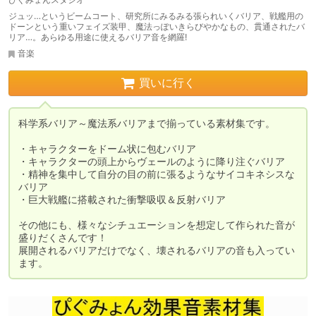
ジュッ…というビームコート、研究所にみるみる張られいくバリア、戦艦用の
ドーンという重いフェイズ装甲、魔法っぽいきらびやかなもの、貫通されたバ
リア…。あらゆる用途に使えるバリア音を網羅!
音楽
買いに行く
科学系バリア～魔法系バリアまで揃っている素材集です。

・キャラクターをドーム状に包むバリア

・キャラクターの頭上からヴェールのように降り注ぐバリア

・精神を集中して自分の目の前に張るようなサイコキネシスな
バリア

・巨大戦艦に搭載された衝撃吸収＆反射バリア

その他にも、様々なシチュエーションを想定して作られた音が
盛りだくさんです！

展開されるバリアだけでなく、壊されるバリアの音も入ってい
ます。