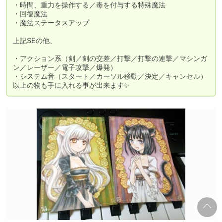
・時間、重力を操作する／毒を付与する特殊魔法

・回復魔法

・魔法ステータスアップ

上記SEの他、

・アクション系（剣／剣の交差／打撃／打撃の連撃／マシンガ
ン／レーザー／電子攻撃／爆発）

・システム音（スタート／カーソル移動／決定／キャンセル）

以上の物も手に入れる事が出来ます✨