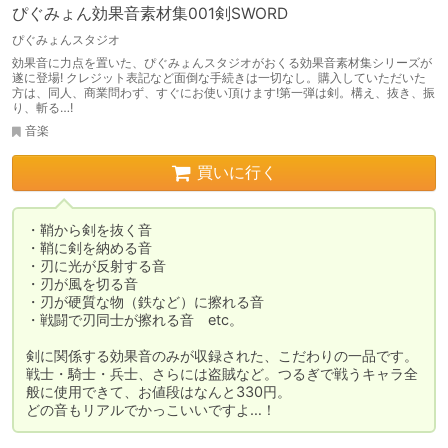
ぴぐみょん効果音素材集001剣SWORD
ぴぐみょんスタジオ
効果音に力点を置いた、ぴぐみょんスタジオがおくる効果音素材集シリーズが
遂に登場! クレジット表記など面倒な手続きは一切なし。購入していただいた
方は、同人、商業問わず、すぐにお使い頂けます!第一弾は剣。構え、抜き、振
り、斬る…!
音楽
買いに行く
・鞘から剣を抜く音

・鞘に剣を納める音

・刃に光が反射する音

・刃が風を切る音

・刃が硬質な物（鉄など）に擦れる音

・戦闘で刃同士が擦れる音　etc。

剣に関係する効果音のみが収録された、こだわりの一品です。

戦士・騎士・兵士、さらには盗賊など。つるぎで戦うキャラ全
般に使用できて、お値段はなんと330円。

どの音もリアルでかっこいいですよ…！