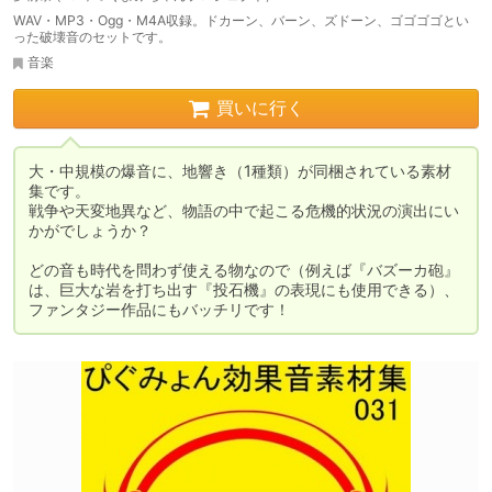
WAV・MP3・Ogg・M4A収録。ドカーン、バーン、ズドーン、ゴゴゴゴとい
った破壊音のセットです。
音楽
買いに行く
大・中規模の爆音に、地響き（1種類）が同梱されている素材
集です。

戦争や天変地異など、物語の中で起こる危機的状況の演出にい
かがでしょうか？

どの音も時代を問わず使える物なので（例えば『バズーカ砲』
は、巨大な岩を打ち出す『投石機』の表現にも使用できる）、
ファンタジー作品にもバッチリです！