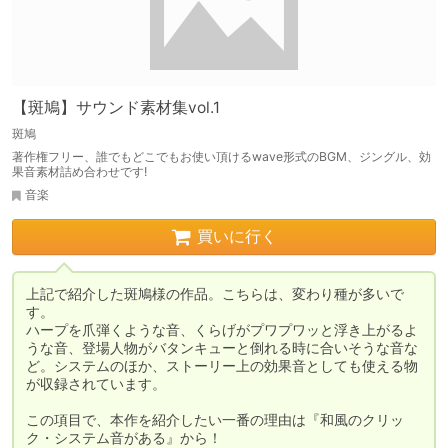
【斑鳩】サウンド素材集vol.1
斑鳩
著作権フリー、誰でもどこでもお使い頂けるwave形式のBGM、ジングル、効
果音素材詰め合わせです!
音楽
買いに行く
上記で紹介した斑鳩様の作品。こちらは、変わり種が多いで
す。

ハープを爪弾くような音、くらげがプワプワッと浮き上がるよ
うな音、登場人物がバタンキューと倒れる時に合いそうな音な
ど。システムのほか、ストーリー上の効果音としても使える物
が収録されています。

この項目で、本作を紹介したい一番の理由は『和風のクリッ
ク・システム音がある』から！
