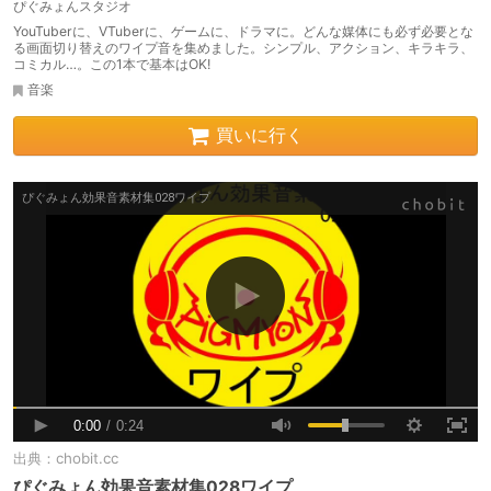
ぴぐみょんスタジオ
YouTuberに、VTuberに、ゲームに、ドラマに。どんな媒体にも必ず必要とな
る画面切り替えのワイプ音を集めました。シンプル、アクション、キラキラ、
コミカル…。この1本で基本はOK!
音楽
買いに行く
出典：
chobit.cc
ぴぐみょん効果音素材集028ワイプ