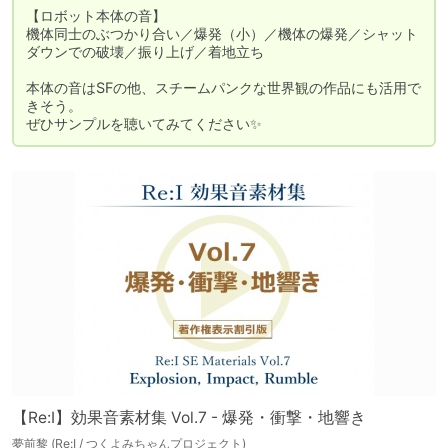
【ロボット本体の音】

機体同士のぶつかり合い／爆発（小）／機体の爆発／シャット
ダウンでの破壊／振り上げ／着地立ち

本体の音はSFの他、スチームパンクな世界観の作品にも活用で
きそう。

ぜひサンプルを聴いてみてください✨
【Re:I】効果音素材集 Vol.7 - 爆発・衝撃・地響き
夢前黎 (Re:I / つくよみちゃんプロジェクト)