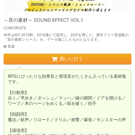
～音の素材～ SOUND EFFECT VOL.1
COMCREATE
本作はM3 2015秋、2016春にて販売し、好評を博した、著作フリー音源集の
『音の素材シリーズ』を、データ版にしたものとなります。
音楽
買いに行く
RPGにぴったりな効果音と環境音がたくさん入っている素材集
です。

【行動用】

歩く／早歩き／ダッシュ／マッハ／鍵の開閉／ドアを開ける／
ワープ／本のページをめくる／紙を破く／拍手

【戦闘用】

魔法／銃声／リロード／ドリル／衝撃／爆発／モンスターの声

【環境用】
