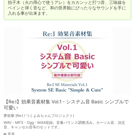
拍子木（火の用心で使うアレ）をカカンッと打つ音、三味線を
ベインと弾く音など、和の世界観にぴったりなサウンドを手に
入れる事が出来ます。
【Re:I】効果音素材集 Vol.1 - システム音 Basic シンプルで
可愛い
夢前黎 (Re:I / つくよみちゃんプロジェクト)
WAV・MP3・Ogg・M4A収録。音量バランス調整済み。カーソル音、決定
音、キャンセル音等のセットです。
音楽