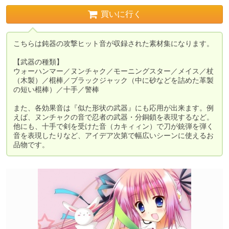
買いに行く
こちらは鈍器の攻撃ヒット音が収録された素材集になります。

【武器の種類】

ウォーハンマー／ヌンチャク／モーニングスター／メイス／杖
（木製）／棍棒／ブラックジャック（中に砂などを詰めた革製
の短い棍棒）／十手／警棒

また、各効果音は『似た形状の武器』にも応用が出来ます。例
えば、ヌンチャクの音で忍者の武器・分銅鎖を表現するなど。

他にも、十手で剣を受けた音（カキィィン）で刀が銃弾を弾く
音を表現したりなど、アイデア次第で幅広いシーンに使えるお
品物です。