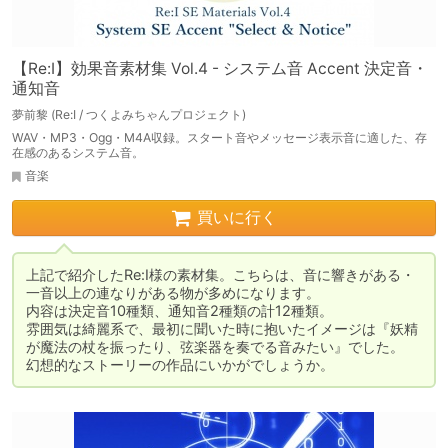
【Re:I】効果音素材集 Vol.4 - システム音 Accent 決定音・
通知音
夢前黎 (Re:I / つくよみちゃんプロジェクト)
WAV・MP3・Ogg・M4A収録。スタート音やメッセージ表示音に適した、存
在感のあるシステム音。
音楽
買いに行く
上記で紹介したRe:I様の素材集。こちらは、音に響きがある・
一音以上の連なりがある物が多めになります。

内容は決定音10種類、通知音2種類の計12種類。

雰囲気は綺麗系で、最初に聞いた時に抱いたイメージは『妖精
が魔法の杖を振ったり、弦楽器を奏でる音みたい』でした。

幻想的なストーリーの作品にいかがでしょうか。