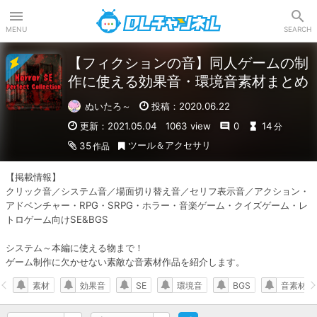
DLチャンネル
MENU
SEARCH
【フィクションの音】同人ゲームの制
作に使える効果音・環境音素材まとめ
ぬいたろ～
投稿：2020.06.22
更新：2021.05.04
1063 view
0
14
分
ツール＆アクセサリ
35
作品
【掲載情報】

クリック音／システム音／場面切り替え音／セリフ表示音／アクション・
アドベンチャー・RPG・SRPG・ホラー・音楽ゲーム・クイズゲーム・レ
トロゲーム向けSE&BGS

システム～本編に使える物まで！

ゲーム制作に欠かせない素敵な音素材作品を紹介します。
素材
効果音
SE
環境音
BGS
音素材