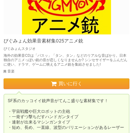
ぴぐみょん効果音素材集025アニメ銃
ぴぐみょんスタジオ
海外の効果音CDは「パスッ」「タン、タン」などのリアルな音ばかり。日本
独自のアニメっぽい銃の音が恋しくなりませんか? シンセサイザーをふんだん
に使い、ドラマ、ゲームに映えるアニメ銃を集結させました!
音楽
買いに行く
SF系のカッコイイ銃声音がてんこ盛りな素材集です！

・宇宙戦艦や巨大ロボットの主砲

・一発ずつ撃ちだすハンドガンタイプ

・連射が出来るマシンガンタイプ

・短め、長め、一直線、波型のバリエーションがあるレーザー
