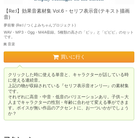
【Re:I】効果音素材集 Vol.6 - セリフ表示音(テキスト描画
音)
夢前黎 (Re:I / つくよみちゃんプロジェクト)
WAV・MP3・Ogg・M4A収録。5種類の高さの「ピッ」と「ピピピ」のセット
です。
音楽
買いに行く
クリックした時に使える単音と、キャラクターが話している時
に使える連続音。

上記の物が収録されている『セリフ表示音オンリ―』の素材集
です。

それぞれに高音・中音・低音のバリエーションあり。子供～大
人までキャラクターの性別・年齢に合わせて変える事ができま
す。ボイスが無い作品のアクセントに、お一ついかがでしょう
か？