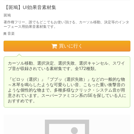
【斑鳩】UI効果音素材集
斑鳩
著作権フリー、誰でもどこでもお使い頂ける、カーソル移動、決定等のインタ
ーフェース用効果音素材集です。
音楽
買いに行く
カーソル移動、選択決定、選択失敗、選択キャンセル、スワイ
プ音が収録されている素材集です。全172種類。

『ピロッ（選択）』『ブブッ（選択失敗）』などの一般的な物
～木琴を鳴らしたような可愛らしい音、こもった重い衝撃音の
ような個性的な物まで。多種多様なクリック・システム音が用
意されています。スーパーファミコン系のSEを探している人に
おすすめです。