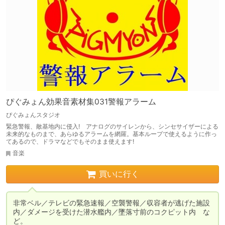
ぴぐみょん効果音素材集031警報アラーム
ぴぐみょんスタジオ
緊急警報、敵基地内に侵入! アナログのサイレンから、シンセサイザーによる
未来的なものまで、あらゆるアラームを網羅。基本ループで使えるように作っ
てあるので、ドラマなどでもそのまま使えます!
音楽
買いに行く
非常ベル／テレビの緊急速報／空襲警報／収容者が逃げた施設
内／ダメージを受けた潜水艦内／墜落寸前のコクピット内　な
ど。
