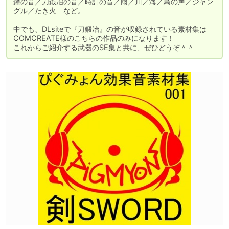
鐘の音／刀鍛冶の音／時計の音／雨／川／海／鳥の声／ジャン
グル／たき火　など。

中でも、DLsiteで『刀鍛冶』の音が収録されている素材集は
COMCREATE様のこちらの作品のみになります！

これからご紹介する武器のSE集と共に、ぜひどうぞ＾＾