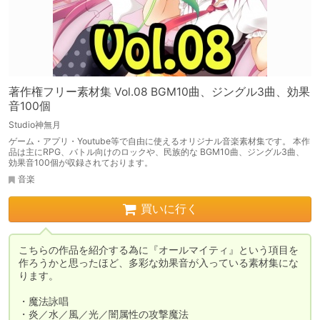
著作権フリー素材集 Vol.08 BGM10曲、ジングル3曲、効果
音100個
Studio神無月
ゲーム・アプリ・Youtube等で自由に使えるオリジナル音楽素材集です。 本作
品は主にRPG、バトル向けのロックや、民族的な BGM10曲、ジングル3曲、
効果音100個が収録されております。
音楽
買いに行く
こちらの作品を紹介する為に『オールマイティ』という項目を
作ろうかと思ったほど、多彩な効果音が入っている素材集にな
ります。

・魔法詠唱

・炎／水／風／光／闇属性の攻撃魔法
