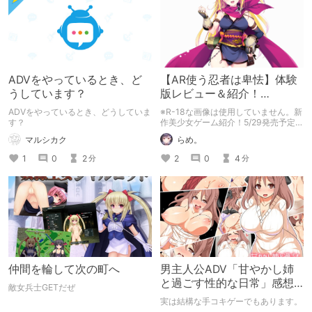
ADVをやっているとき、ど
【AR使う忍者は卑怯】体験
うしています？
版レビュー＆紹介！
『Secret Agent ～騎士学園
ADVをやっているとき、どうしていま
※R-18な画像は使用していません。新
の忍びなるもの～』
す？
作美少女ゲーム紹介！5/29発売予定
『Secret Agent ～騎士学園の忍びな
マルシカク
らめ。
るもの～』をご紹介！
1
0
2
2
0
4
分
分
仲間を輪して次の町へ
男主人公ADV「甘やかし姉
と過ごす性的な日常」感想
敵女兵士GETだぜ
など
実は結構な手コキゲーでもあります。