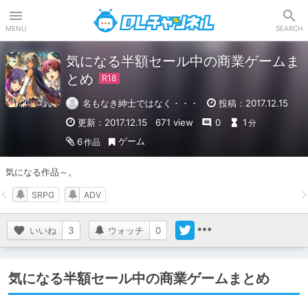
DLチャンネル
MENU
SEARCH
気になる半額セール中の商業ゲームま
とめ
名もなき紳士ではなく・・・
投稿：2017.12.15
更新：2017.12.15
671 view
0
1
分
ゲーム
6
作品
気になる作品～。
SRPG
ADV
いいね
3
ウォッチ
0
気になる半額セール中の商業ゲームまとめ