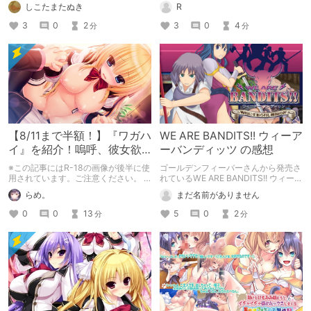
しこたまたぬき
R
3
0
2
3
0
4
分
分
【8/11まで半額！】『ワガハ
WE ARE BANDITS!! ウィーア
イ』を紹介！嗚呼、彼女欲
ーバンディッツ の感想
しいなってなる。
※この記事にはR-18の画像が後半に使
ゴールデンフィーバーさんから発売さ
用されています。ご注意ください。 ※
れているWE ARE BANDITS!! ウィーア
本記事で使用させていただいた画像の
ーバンディッツ ～恥辱に手折られし
らめ。
まだ名前がありません
権利はすべてまどそふと様に帰属して
戦場の花～の感想です。
います。 （使用をお許しいただきあ
0
0
13
5
0
2
分
分
りがとうございます！すきすきまどそ
ふと♥）