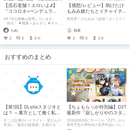
【流石老舗！エロいよ♪】
【感想/レビュー】助けたけ
『ココロネ=ペンデュラ
もみみ娘たちとイチャイチ
ム！』紹介感想⇒こんな人
ャ懐かれックスしまくる異
※R-18な画像は使用しています。
異世界！けもみみ！奴隷！セックス！
にオススメ！
世界ファミレス繁盛記
〈目次〉 ★概要＋あらすじ ★キャラ
クター＋各ルートについて ★プレイ
段差
らめ。
したからわかる！こんな人にオスス
メ！！ ★おわりに……
3
0
2
2
0
9
分
分
おすすめのまとめ
【第1回】DLsiteスタジオと
【ちょもらっか特別編】D2T
は？ ～裏方として働く私た
最新作『寂しがりやのスタ
ちの紹介
ーダストと触れあって』制
💡 この記事のハイライト！ 皆さんの
2026/08/08にサークル『D2T』から
作陣にインタビュー！🎤
耳元に「最高の臨場感」を届ける「サ
発売予定の男性向け音声作品について
ウンドエンジニアの仕事」のリアルな
逆神ラニさんと不束こけしさんにお話