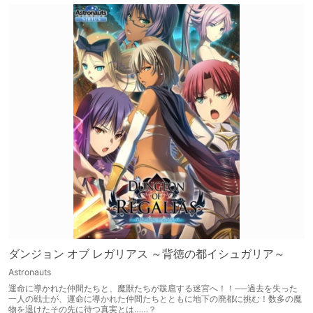
ダンジョン オブ レガリアス ～背徳の都イシュガリア～
Astronauts
運命に導かれた仲間たちと、魔獣たちが跋扈する迷宮へ！！──過去を失った
一人の戦士が、運命に導かれた仲間たちとともに地下の廃都に挑む！数多の魔
物を退けたその先に待つ真実とは……？