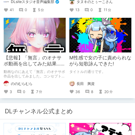
DLsiteスタジオ音声編集部
タヌキのとぅーこさん
舞台裏を大公開！ スマートな専門
聞いちゃいました！夏コミに関する告
職……と思いきや、実態は「音の変態
知もあります！
41
0
5
13
0
11
分
分
（褒め言葉）」が集まるチーム！？
成人男性スタッフがダミヘに抱きつ
き、スタジオにアダルトグッズが転が
る超大真面目な理由とは？ クオリテ
ィ向上のための、ちょっとシュールな
（？）試行錯誤をたっぷりご紹介しま
す！
【悲報】「無言」のオナサ
M性感で女の子に責められな
ポ動画を出してみた結果……
がら短歌詠んできた!
動画なのにあえて「無言」のオナサポ
タイトルの通りです。
作品を出してみました。コンセプト通
りのものは作れたのですが、肝心の売
長田 興資
ののむらむら
上がね……
36
8
20
3
0
7
分
分
DLチャンネル公式まとめ