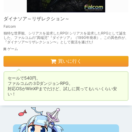
ダイナソア～リザレクション～
Falcom
独特な世界観、シリアスを追求したRPG! シリアスを追求したRPGとして誕生
した、ファルコムの“異端児”『ダイナソア』（1990年発表）。この異色作が、
『ダイナソア〜リザレクション〜』として復活を遂げた!
ゲーム
買いに行く
セールで540円。

ファルコムの３DダンジョンRPG。

対応OSがWinXPまでだけど、試しに買ってもいいくらい安
い！