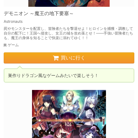
デモニオン ～魔王の地下要塞～
Astronauts
罠やモンスターを配置し、冒険者たちを撃退せよ！ヒロインを捕獲・調教して
自分の配下に！王国へ侵攻し、女王の城を攻め落とせ！——手強い冒険者たち
も、魔王の身体を知ることで快楽に溺れてゆく！！
ゲーム
買いに行く
巣作りドラゴン風なゲームみたいで楽しそう！