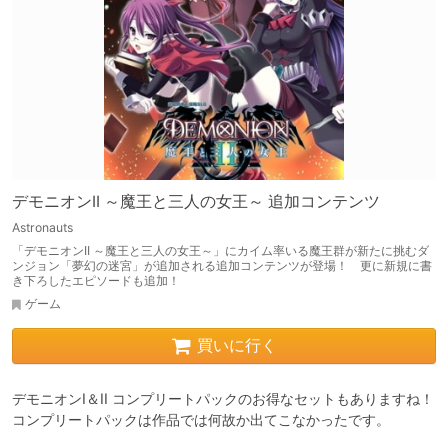
デモニオンII ～魔王と三人の女王～ 追加コンテンツ
Astronauts
「デモニオンII ～魔王と三人の女王～」にカイム率いる魔王群が新たに挑むダ
ンジョン「夢幻の迷宮」が追加される追加コンテンツが登場！ 更に新規に書
き下ろしたエピソードも追加！
ゲーム
買いに行く
デモニオンI＆II コンプリートパックのお得なセットもありますね！

コンプリートパックは作品では何故か出てこなかったです。