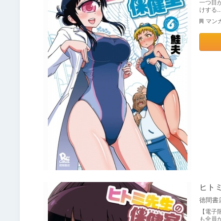
一つ目
けする…
マン
ヒト
徳間書
【電子
も全員