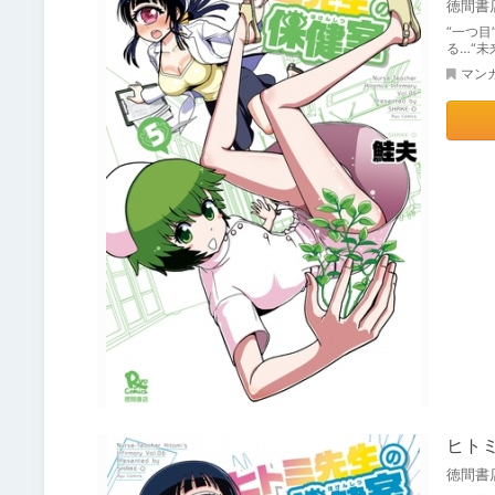
徳間書
“一つ
る…“未
マン
ヒト
徳間書