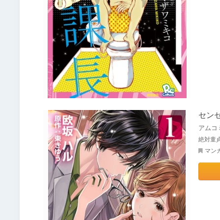
センセ
アムコ
絶対童
マン