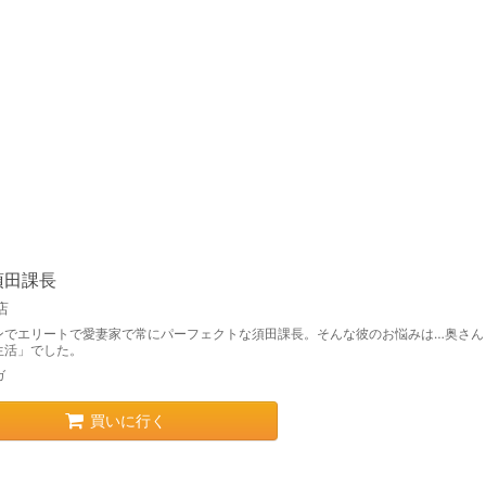
須田課長
店
ンでエリートで愛妻家で常にパーフェクトな須田課長。そんな彼のお悩みは…奥さん
生活」でした。
ガ
買いに行く