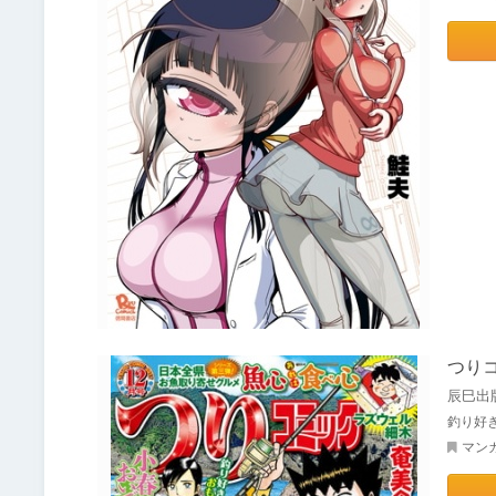
つりコ
辰巳出
釣り好
マン