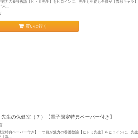
が魅力の養護教諭【ヒトミ先生】をヒロインに、先生も生徒も全員が【異形キャラ】
“未…
ガ
買いに行く
ミ先生の保健室（７）【電子限定特典ペーパー付き】
店
限定特典ペーパー付き】一つ目が魅力の養護教諭【ヒトミ先生】をヒロインに、先生
が【異…