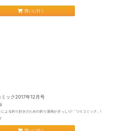
買いに行く
ミック2017年12月号
版
きによる釣り好きのための釣り漫画がぎっしり!「つりコミック」!
ガ
買いに行く