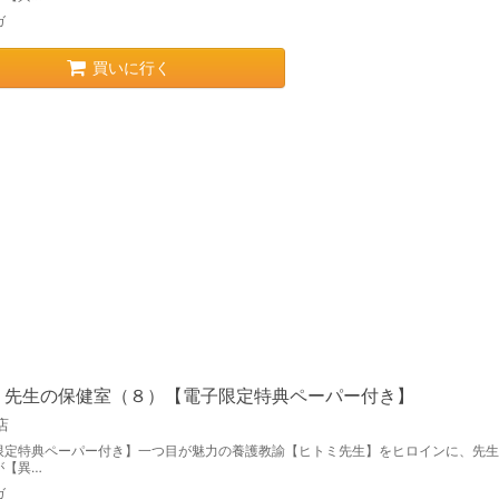
ガ
買いに行く
ミ先生の保健室（８）【電子限定特典ペーパー付き】
店
限定特典ペーパー付き】一つ目が魅力の養護教諭【ヒトミ先生】をヒロインに、先生
が【異…
ガ