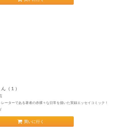
まん（１）
店
トレーターである著者の赤裸々な日常を描いた実録エッセイコミック！
ガ
買いに行く