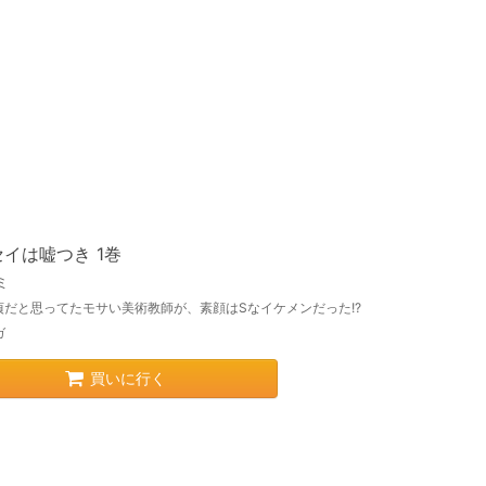
イは嘘つき 1巻
ミ
貞だと思ってたモサい美術教師が、素顔はSなイケメンだった!?
ガ
買いに行く