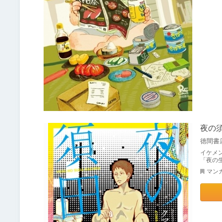
夜の
徳間書
イケメ
「夜の
マン