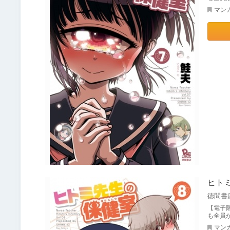
マン
ヒト
徳間書
【電子
も全員
マン