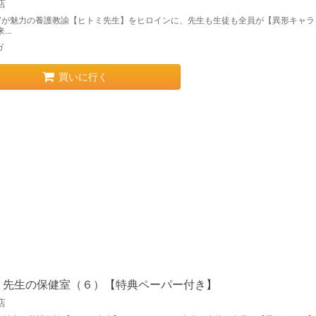
店
目”が魅力の養護教諭【ヒトミ先生】をヒロインに、先生も生徒も全員が【異形キャラ
来…
ガ
買いに行く
ミ先生の保健室（６）【特典ペーパー付き】
店