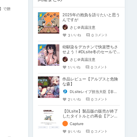
】で贈
2025年の抱負を語りたいと思う
んですが
さじ＠高温注意
3
0
いいね
コメント
幼馴染をデカチンで快楽堕ちさ
せよう！#DLsite冬のセールで
買ったもの
さじ＠高温注意
1
0
いいね
コメント
作品レビュー【アルプスと危険
な森】
DLsiteレイプ担当大臣【非公式】
2
0
いいね
コメント
【DLsite】製品版の販売が終了
したタイトルとの再会【アンテ
ナ】
Capture
9
0
いいね
コメント