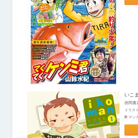
いこ
徳間書
イラス
マン