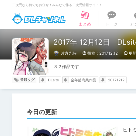
二次元なら何でもお任せ！みんなで作る二次元情報サイト！
DLチャンネル
まとめ
トーク
ア
2017年 12月12日 D
片倉九時
投稿：2017.12.12
更新
３２作品です
登録タグ
DLsite
全年齢商業作品
20171212
今日の更新
ヒト