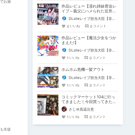
でお届
作品レビュー【濡れ姉妹脅迫レ
イプ～義父にハメられた近所で
有名な美人姉妹～(モーションコ
DLsiteレイプ担当大臣【非公式】
ミック版)】
0
0
いいね
コメント
作品レビュー【魔法少女をつか
まえた!】
DLsiteレイプ担当大臣【非公式】
1
0
いいね
コメント
ホムホム危機一髪アウト
DLsiteレイプ担当大臣【非公式】
1
0
いいね
コメント
コミックマーケット104に行っ
てきました！今回買ってきた作
品を紹介！③
さじ＠高温注意
1
0
いいね
コメント
も生徒