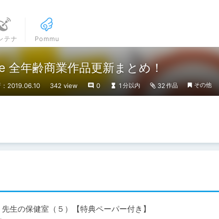
ンテナ
Pommu
Lsite 全年齢商業作品更新まとめ！
その他
：2019.06.10
342 view
0
1
32
分以内
作品
ミ先生の保健室（５）【特典ペーパー付き】