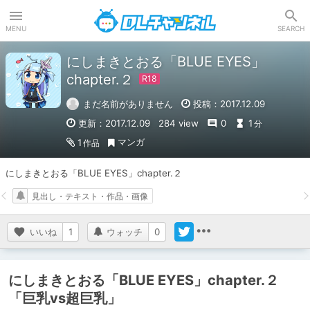
DLチャンネル
MENU
SEARCH
にしまきとおる「BLUE EYES」
chapter.２
まだ名前がありません
投稿：2017.12.09
更新：2017.12.09
284 view
0
1
分
マンガ
1
作品
にしまきとおる「BLUE EYES」chapter.２
見出し・テキスト・作品・画像
いいね
1
ウォッチ
0
にしまきとおる「BLUE EYES」chapter.２
「巨乳vs超巨乳」