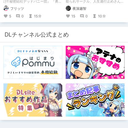
け!! 秘密結社デッドバニー団』 『勇者
取られサークル、人生通行止めさんの
ミアとツンツン猫サキュバス ~それで
新作がとても良かったので、新作を中
フリッツ
夜深越智
も勇者はコロせない!~』 『めいどいん
心に、このサークルのゲームを紹介し
めいど！』 本記事はねくすとテーマ
たくて、記事を書かせていただく。
5
0
15
15
0
10
分
分
「人に薦めづらいけど好きな作
キミノオモイからずっと好きな熱心な
品」”ではない”です。 好きだったら人
ファンとしての記事にどうか、お付き
に薦めるのは当たり前だよなぁ！？
合いいただきたい（2026年7月18日
微修正）
DLチャンネル公式まとめ