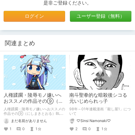
是非ご登録ください。
ログイン
ユーザー登録（無料）
関連まとめ
人権蹂躙・陵辱モノ嫌いへ
南斗聖拳的な暗殺後シコる
おススメの作品その⑨（に
元いじめられっ子
しまきとおる）BLUE EYES
人権蹂躙・陵辱モノ嫌いへおススメの
98年～01年連載漫画「殺し屋1」につ
作品その⑨（にしまきとおる）BLUE
いて
EYES
まだ名前がありません
♡Sinsi Namonaki♡
1
0
1
2
0
1
分
分