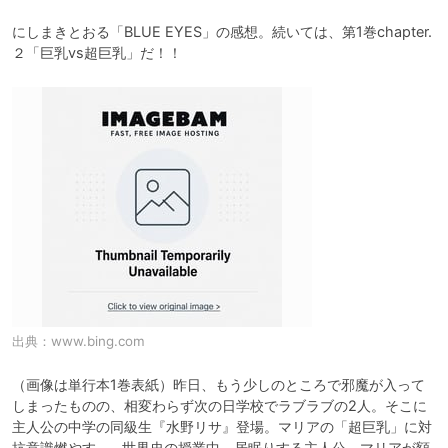
にしまきとおる「BLUE EYES」の感想。続いては、第1巻chapter.
２「巨乳vs超巨乳」だ！！
出典：
www.bing.com
（画像は単行本1巻表紙）昨日、もう少しのところで邪魔が入って
しまったものの、相変わらず次の日学校でラブラブの2人。そこに
主人公の中学の同級生『水野リサ』登場。マリアの「超巨乳」に対
抗意識燃やす。…世界史の授業中、居眠りする主人公。マリアが額