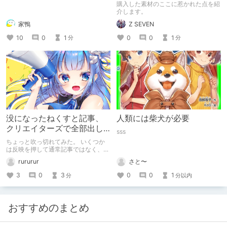
購入した素材のここに惹かれた点を紹
介します。
家鴨
Z SEVEN
10
0
1
0
0
1
分
分
没になったねくすと記事、
人類には柴犬が必要
クリエイターズで全部出し
sss
てみます。
ちょっと吹っ切れてみた。 いくつか
は反映を押して通常記事ではなく、ク
リエイター記事として出してみようか
rururur
さと〜
なと。
3
0
3
0
0
1
分
分以内
おすすめのまとめ