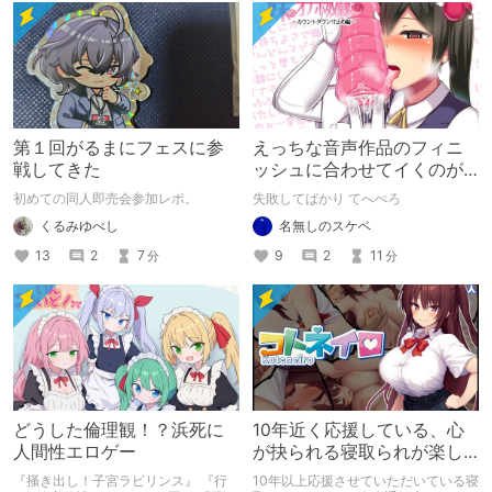
第１回がるまにフェスに参
えっちな音声作品のフィニ
戦してきた
ッシュに合わせてイくのが
下手すぎる【失敗した話】
初めての同人即売会参加レポ。
失敗してばかり てへぺろ
くるみゆべし
名無しのスケベ
13
2
7
9
2
11
分
分
どうした倫理観！？浜死に
10年近く応援している、心
人間性エロゲー
が抉られる寝取られが楽し
めるサークル
『掻き出し！子宮ラビリンス』 『行
10年以上応援させていただいている寝