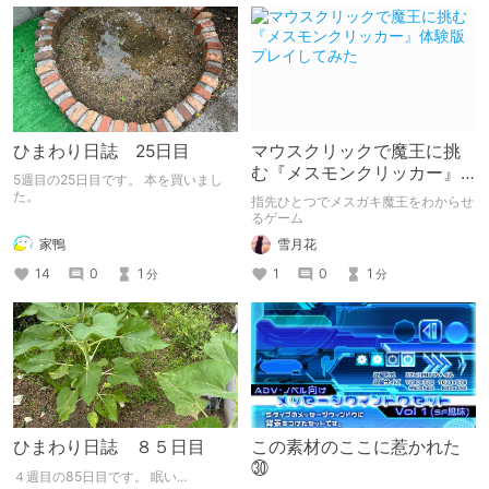
ひまわり日誌 25日目
マウスクリックで魔王に挑
む『メスモンクリッカー』
5週目の25日目です。 本を買いまし
体験版プレイしてみた
た。
指先ひとつでメスガキ魔王をわからせ
るゲーム
家鴨
雪月花
14
0
1
1
0
1
分
分
ひまわり日誌 ８５日目
この素材のここに惹かれた
㉚
４週目の85日目です。 眠い...