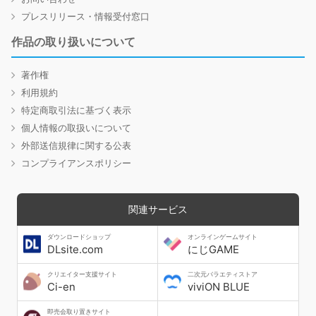
プレスリリース・情報受付窓口
作品の取り扱いについて
著作権
利用規約
特定商取引法に基づく表示
個人情報の取扱いについて
外部送信規律に関する公表
コンプライアンスポリシー
関連サービス
ダウンロードショップ
オンラインゲームサイト
DLsite.com
にじGAME
クリエイター支援サイト
二次元バラエティストア
Ci-en
viviON BLUE
即売会取り置きサイト