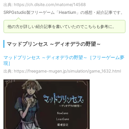
出典: https://ch.dlsite.com/matome/14568
SRPGstudio製フリーゲーム「Heartium」の感想・紹介記事です。
他の方が詳しい紹介記事を書いていたのでこちらも参考に。
マッドプリンセス ～ディオデラの野望～
マッドプリンセス ～ディオデラの野望～［フリーゲーム夢
現］
出典: https://freegame-mugen.jp/simulation/game_1632.html