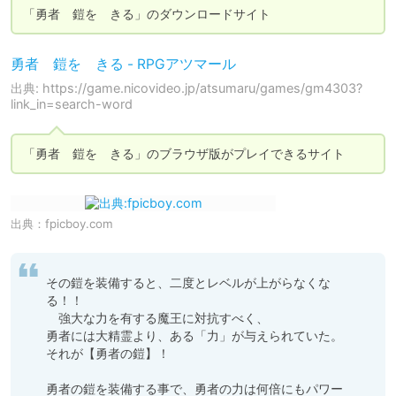
「勇者　鎧を　きる」のダウンロードサイト
勇者 鎧を きる - RPGアツマール
出典: https://game.nicovideo.jp/atsumaru/games/gm4303?
link_in=search-word
「勇者　鎧を　きる」のブラウザ版がプレイできるサイト
出典：
fpicboy.com
その鎧を装備すると、二度とレベルが上がらなくな
る！！

　強大な力を有する魔王に対抗すべく、

勇者には大精霊より、ある「力」が与えられていた。

それが【勇者の鎧】！

勇者の鎧を装備する事で、勇者の力は何倍にもパワー