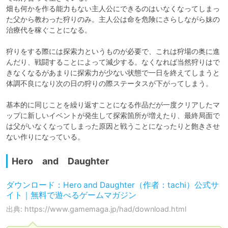
畑も何かを作る能力もない主人公にできるのはいなくなってしまっ
た父から教わった狩りのみ。主人公は命を危険にさらしながら妹の
治療代を稼ぐことになる。

狩りをする際には探索力というものが必要で、これは狩場の奥に進
んだり、戦闘することによって減少する。なくなれば当然狩りはで
きなくなるがあまりに探索力が少ない状態で一日を終えてしまうと
体調不良になり次の日の狩りの際ステータスが下がってしまう。

基本的に同じことを繰り返すことになる作品だが一度クリアしたマ
ップに新しいイベントが発生して探索箇所が増えたり、最終局面で
は父がいなくなってしまった原因と戦うことになったりと飽きさせ
ない作りになっている。
Hero and Daughter
ダウンロード：Hero and Daughter（作者：tachi）公式サ
イト｜無料で遊べるゲームマガジン
出典: https://www.gamemaga.jp/had/download.html