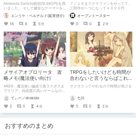
Switch！
Nintendo Switch(税別29,980円)を買
７／１６までクラファンをやってて、
いました。 そして健全なゲーマーを
三部作が一つになって４０００円
目指す！ Switchは1日1時間！
エンリケ・ベルナルド(延里啓介)
オーブントースター
16
6
5
0
0
2
分
分
メサイアオブロリータ 攻
TRPGをしたいけども時間が
略メモ(魔法使い向け)
合わないと言うならばこれ
をやろう
AR69、魔法使い編成で真ラスボスま
サクサクってやれるので時間が溶ける
でクリア。自由度の高いゲームなので
色々な軌跡があって然るべきと思い以
七川
てぃー／drokido
下に攻略メモを残します。皆さんの冒
険の一助になれば幸い。
5
0
2
2
0
4
分
分
おすすめのまとめ