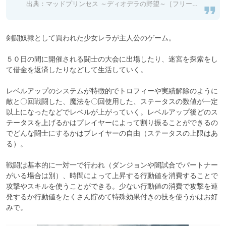
出典：
マッドプリンセス ～ディオデラの野望～［フリーゲーム夢現］
剣闘奴隷として買われた少女レラが主人公のゲーム。

５０日の間に開催される闘士の大会に出場したり、迷宮を探索をし
て借金を返済したりなどして生活していく。

レベルアップのシステムが特徴的でトロフィーや実績解除のように
敵と〇回戦闘した、魔法を〇回使用した、ステータスの数値が一定
以上になったなどでレベルが上がっていく。レベルアップ後どのス
テータスを上げるかはプレイヤーによって割り振ることができるの
でどんな闘士にするかはプレイヤーの自由（ステータスの上限はあ
る）。

戦闘は基本的に一対一で行われ（ダンジョンや闇試合でパートナー
がいる場合は別）、時間によって上昇する行動値を消費することで
攻撃やスキルを使うことができる。少ない行動値の消費で攻撃を連
発するか行動値をたくさん貯めて特殊効果付きの技を使うかはお好
みで。