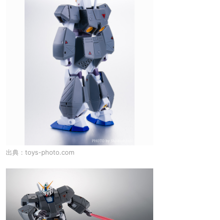
出典：
toys-photo.com