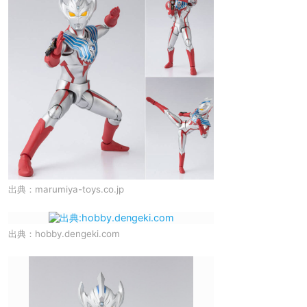
出典：
marumiya-toys.co.jp
出典：
hobby.dengeki.com