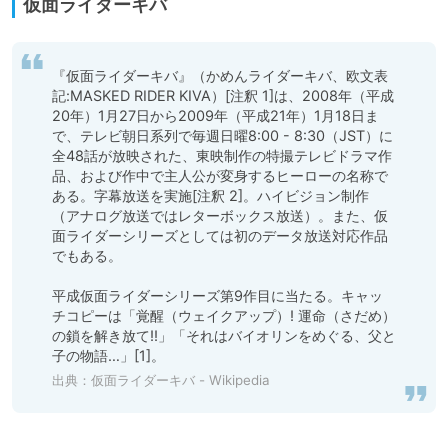
仮面ライダーキバ
『仮面ライダーキバ』（かめんライダーキバ、欧文表
記:MASKED RIDER KIVA）[注釈 1]は、2008年（平成
20年）1月27日から2009年（平成21年）1月18日ま
で、テレビ朝日系列で毎週日曜8:00 - 8:30（JST）に
全48話が放映された、東映制作の特撮テレビドラマ作
品、および作中で主人公が変身するヒーローの名称で
ある。字幕放送を実施[注釈 2]。ハイビジョン制作
（アナログ放送ではレターボックス放送）。また、仮
面ライダーシリーズとしては初のデータ放送対応作品
でもある。

平成仮面ライダーシリーズ第9作目に当たる。キャッ
チコピーは「覚醒（ウェイクアップ）! 運命（さだめ）
の鎖を解き放て!!」「それはバイオリンをめぐる、父と
子の物語…」[1]。
出典：
仮面ライダーキバ - Wikipedia