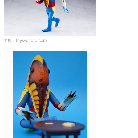
出典：
toys-photo.com