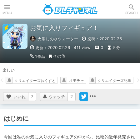
DLチャンネル
MENU
SEARCH
お気に入りフィギュア！
火消しの水ウォーター
投稿：2020.02.26
更新：2020.02.26
411 view
0
5
分
その他
1
作品
楽しい
クリエイターズねくすと
オモチャ
クリエイターズ記事
いいね
7
ウォッチ
2
はじめに
今回は私のお気に入りのフィギュアの中から、比較的近年発売され