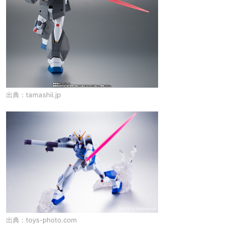
出典：
tamashii.jp
出典：
toys-photo.com