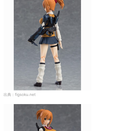
出典：
figsoku.net