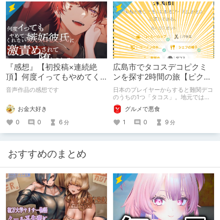
『感想』【初投稿×連続絶
広島市でタコスデコピクミ
頂】何度イってもやめてく
ンを探す2時間の旅【ピクミ
れない嫉妬彼氏に激責めさ
ンブルーム / Pikmin
音声作品の感想です
日本のプレイヤーからすると難関デコ
れて堕とされる。
Bloom】
のうちの1つ「タコス」。地元では見
つけられなかった男が広島で探す旅を
お金大好き
グルメで悪食
お送りします。ねくすと5月のテーマ
「お出かけの記録」。
0
0
6
1
0
9
分
分
おすすめのまとめ