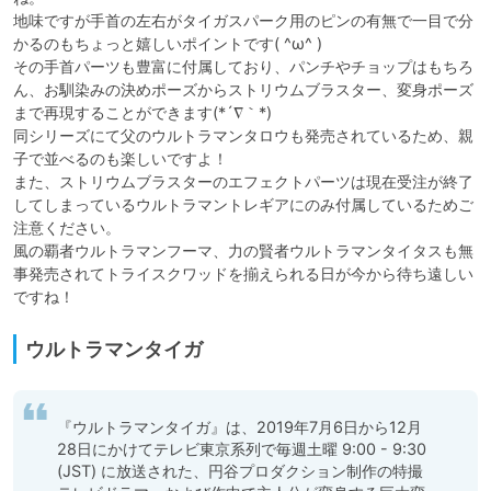
地味ですが手首の左右がタイガスパーク用のピンの有無で一目で分
かるのもちょっと嬉しいポイントです( ^ω^ )

その手首パーツも豊富に付属しており、パンチやチョップはもちろ
ん、お馴染みの決めポーズからストリウムブラスター、変身ポーズ
まで再現することができます(*´∇｀*)

同シリーズにて父のウルトラマンタロウも発売されているため、親
子で並べるのも楽しいですよ！

また、ストリウムブラスターのエフェクトパーツは現在受注が終了
してしまっているウルトラマントレギアにのみ付属しているためご
注意ください。

風の覇者ウルトラマンフーマ、力の賢者ウルトラマンタイタスも無
事発売されてトライスクワッドを揃えられる日が今から待ち遠しい
ですね！
ウルトラマンタイガ
『ウルトラマンタイガ』は、2019年7月6日から12月
28日にかけてテレビ東京系列で毎週土曜 9:00 - 9:30 
(JST) に放送された、円谷プロダクション制作の特撮