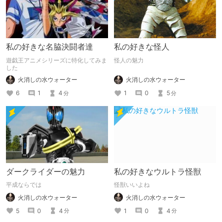
私の好きな名脇決闘者達
私の好きな怪人
遊戯王アニメシリーズに特化してみま
怪人の魅力
した
火消しの水ウォーター
火消しの水ウォーター
1
0
5
6
1
4
分
分
ダークライダーの魅力
私の好きなウルトラ怪獣
平成ならでは
怪獣いいよね
火消しの水ウォーター
火消しの水ウォーター
5
0
4
1
0
4
分
分