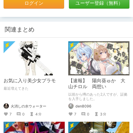
ログイン
ユーザー登録（無料）
関連まとめ
お気に入り美少女プラモ
【速報】 陽向葵ゅか 大
山チロル 両想い
最近増えてきた
以前から噂のあった2人ですが、証拠
を入手しました。
火消しの水ウォーター
den8096
7
0
4
7
0
3
分
分