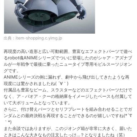
出典：
item-shopping.c.yimg.jp
再現度の高い造形と広い可動範囲、豊富なエフェクトパーツで遊べ
るrobot魂ANIMEシリーズでついに登場したのがシャア・アズナブ
ルが一年戦争で最後に乗ったニュータイプ専用モビルスーツジオン
グです。

ANIMEシリーズの例に漏れず、劇中から飛び出してきたような再
現度には驚かされましたね( ´∀｀)

付属品も豊富なビーム、スラスターなどのエフェクトパーツだけで
なく、ア・バオア・クーの格納庫をイメージしたベースも付属して
いて大ボリュームとなっています。

さらに、付け替えパーツとセリフプレートを組み合わせることでガ
ンダムとの最終決戦を再現することができるのが嬉しいですね(*´∇
｀*)

また余談ではありますが、このジオング箱が非常に大きく、届いた
ときはこんな大きなもの注文したっけ…？となりましたね（笑）
