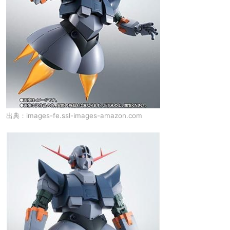
出典：
images-fe.ssl-images-amazon.com