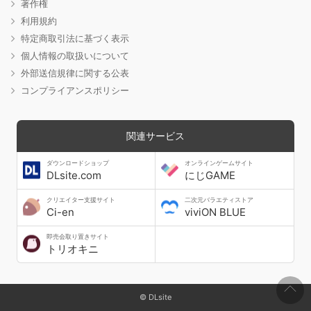
著作権
利用規約
特定商取引法に基づく表示
個人情報の取扱いについて
外部送信規律に関する公表
コンプライアンスポリシー
関連サービス
ダウンロードショップ
オンラインゲームサイト
DLsite.com
にじGAME
クリエイター支援サイト
二次元バラエティストア
Ci-en
viviON BLUE
即売会取り置きサイト
トリオキニ
© DLsite