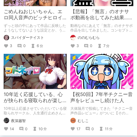
ごめんねおじいちゃん、エ
【悲報】「無言」のオナサ
ロ同人音声のビッチヒロイ
ポ動画を出してみた結果……
ンに名前使って～過去作品
ずっと頭の中にあって作品に反映した
動画なのにあえて「無言」のオナサポ
コンセプトを思い出そう～
ようなしてないような設定とか、うち
作品を出してみました。コンセプト通
のヒロイン達の名づけの法則とかを頭
りのものは作れたのですが、肝心の売
スパイダーテイスト
ののむらむら
の中の映●研の金●さんに「そこにあ
上がね……
っちゃいけねえんだよ」といわれたの
3
0
6
3
0
7
分
分
でとりあえず垂れ流します。
10年近く応援している、心
【祝50回】7年半チクニー音
が抉られる寝取られが楽し
声をレビューし続けた人
めるサークル
10年以上応援させていただいている寝
大体隔月で投稿してきた『チクニー音
取られサークル、人生通行止めさんの
声作品レビュー』がついに【その
新作がとても良かったので、新作を中
50】を迎えました！ 約7年半チクニー
夜深越智
むしこ
心に、このサークルのゲームを紹介し
し続け、おシコり報告をしてきただけ
たくて、記事を書かせていただく。
ですけど記念は記念。 皆様への感謝
14
0
10
17
0
11
分
分
キミノオモイからずっと好きな熱心な
を伝えたり、これまでの投稿を振り返
ファンとしての記事にどうか、お付き
ります。