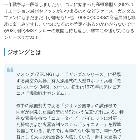
一年戦争は一段落しましたが、ついに始まった高機動型ザクⅡのバ
リエーション展開やゾックがいつ出るのかなどファーストガンダム
ファンにもまだまだ目が離せない他、0080や0083の商品展開も非
常に楽しみですし、いつになるのか予定があるのかわからないです
が08小隊やMSイグルーの展開も待ち遠しい非常に今後が気になる
シリーズですね！！
ジオングとは
ジオング (ZEONG) は、「ガンダムシリーズ」に登場
する架空の兵器。有人操縦式の人型ロボット兵器「モ
ビルスーツ (MS)」の一つ。初出は1979年のテレビア
ニメ『機動戦士ガンダム』。

作中の敵側勢力である「ジオン公国軍」の試作機で、
同軍が開発した最終型のMSという位置づけにある。特
殊な素養を持つ「ニュータイプ」パイロットに対応し
た操縦および火器管制システム「サイコミュ」を標準
装備している。劇中では両脚のない状態で、脚部の代
替として大型の推進器を内蔵している。劇中未登場で