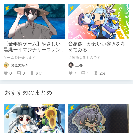
【全年齢ゲーム】やさしい
音象徴 かわいい響きを考
黒縄ーイマジナリーフレン
えてみる
ドの「彼」と過ごすおぼん
ゲームを紹介します
音象徴なるものです
やすみー
お金大好き
上都
0
0
6
7
1
2
分
分
おすすめのまとめ