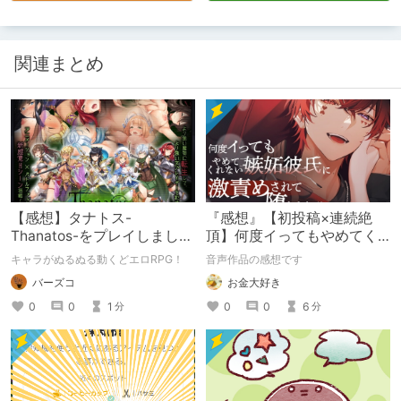
関連まとめ
【感想】タナトス-
『感想』【初投稿×連続絶
Thanatos-をプレイしまし
頂】何度イってもやめてく
た。【ネタバレ注意】
れない嫉妬彼氏に激責めさ
キャラがぬるぬる動くどエロRPG！
音声作品の感想です
れて堕とされる。
バーズコ
お金大好き
0
0
1
0
0
6
分
分