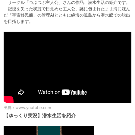
　サークル「つぶつぶ主人公」さんの作品、潜水生活の紹介です。

　記憶を失った状態で目覚めた主人公。謎に包まれたまま海に沈ん
だ「宇宙移民船」の管理AIとともに絶海の孤島から潜水艦での脱出
を目指します。
出典：
www.youtube.com
【ゆっくり実況】潜水生活を紹介