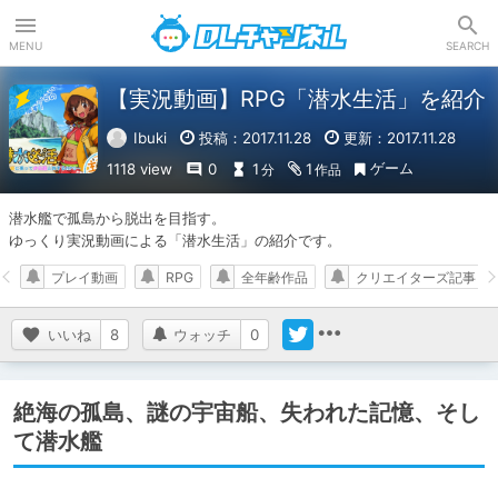
DLチャンネル
MENU
SEARCH
【実況動画】RPG「潜水生活」を紹介
Ibuki
投稿：2017.11.28
更新：2017.11.28
ゲーム
1118 view
0
1
1
分
作品
潜水艦で孤島から脱出を目指す。

ゆっくり実況動画による「潜水生活」の紹介です。
プレイ動画
RPG
全年齢作品
クリエイターズ記事
いいね
8
ウォッチ
0
絶海の孤島、謎の宇宙船、失われた記憶、そし
て潜水艦