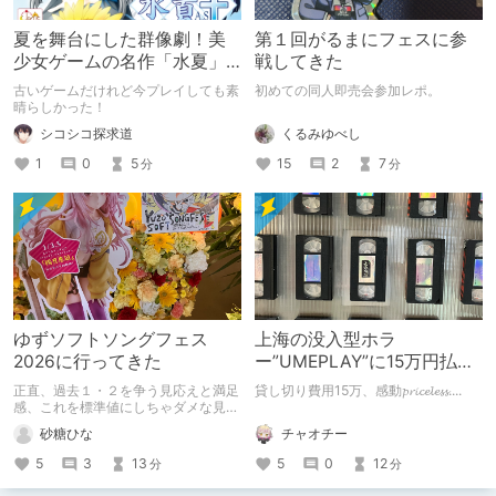
夏を舞台にした群像劇！美
第１回がるまにフェスに参
少女ゲームの名作「水夏」
戦してきた
を今こそ！
古いゲームだけれど今プレイしても素
初めての同人即売会参加レポ。
晴らしかった！
くるみゆべし
シコシコ探求道
15
2
7
1
0
5
分
分
ゆずソフトソングフェス
上海の没入型ホラ
2026に行ってきた
ー”UMEPLAY”に15万円払っ
たら、2作品とも号泣した※
正直、過去１・２を争う見応えと満足
貸し切り費用15万、感動𝓹𝓻𝓲𝓬𝓮𝓵𝓮𝓼𝓼....
ネタバレなし
感、これを標準値にしちゃダメな見本
かも
チャオチー
砂糖ひな
5
0
12
5
3
13
分
分