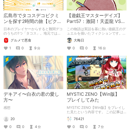
広島市でタコスデコピクミ
【遊戯王マスターデイズ】
ンを探す2時間の旅【ピクミ
Part57：激闘！天盃龍 VS
ンブルーム / Pikmin
千年D【架空デュエル】
日本のプレイヤーからすると難関デコ
この物語は実話を基に熱い遊戯王のデ
Bloom】
のうちの1つ「タコス」。地元では見
ュエルを描いたフィクションです。
つけられなかった男が広島で探す旅を
（自分用メモ：2025-05-14）
グルメで悪食
大晦日
お送りします。ねくすと5月のテーマ
「お出かけの記録」。
1
0
9
0
0
16
分
分
デキアイ〜白衣の君の愛し
MYSTIC ZENO【Win版】
方〜
プレイしてみた
感想
MYSTIC ZENO【Win版】をプレイし
た見たという内容です。 この記事は
通常のクリエイターズ記事です。
20
76421
0
0
4
0
0
7
分
分