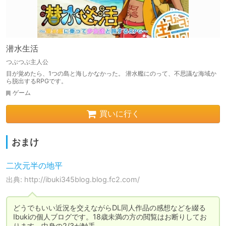
潜水生活
つぶつぶ主人公
目が覚めたら、1つの島と海しかなかった。 潜水艦にのって、不思議な海域か
ら脱出するRPGです。
ゲーム
買いに行く
おまけ
二次元半の地平
出典: http://ibuki345blog.blog.fc2.com/
どうでもいい近況を交えながらDL同人作品の感想などを綴る
Ibukiの個人ブログです。18歳未満の方の閲覧はお断りしてお
ります。中身の2/3が触手。