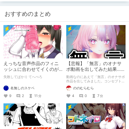
おすすめのまとめ
えっちな音声作品のフィニ
【悲報】「無言」のオナサ
ッシュに合わせてイくのが
ポ動画を出してみた結果……
下手すぎる【失敗した話】
失敗してばかり てへぺろ
動画なのにあえて「無言」のオナサポ
作品を出してみました。コンセプト通
りのものは作れたのですが、肝心の売
名無しのスケベ
ののむらむら
上がね……
9
2
11
4
0
7
分
分