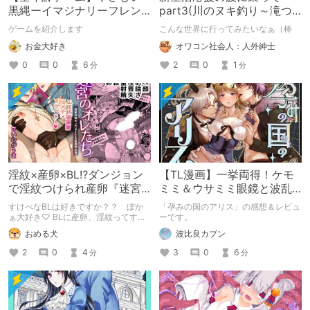
黒縄ーイマジナリーフレン
part3(川のヌキ釣り～滝つ
ドの「彼」と過ごすおぼん
ぼの天女～)
ゲームを紹介します
こんな世界に行ってみたいなぁ（棒
やすみー
お金大好き
オワコン社会人：人外紳士
0
0
6
2
0
1
分
分
淫紋×産卵×BL⁉ダンジョン
【TL漫画】一挙両得！ケモ
で淫紋つけられ産卵『迷宮
ミミ＆ウサミミ眼鏡と波乱
のオレたち～強○発情モンス
万丈ファンタジー恋愛
すけべなBLは好きですか？？ ぼか
「孕みの国のアリス」の感想＆レビュ
ターと大量産卵の巻～』
ぁ大好き♡ BLに産卵、淫紋ってすけ
ーです。
べなBLを読みたい人の性癖に突き刺
おめる犬
波比良カブン
さりまくるのでは？ そんなBLが読み
たい方におすすめの『迷宮のオレたち
2
0
4
3
0
6
分
分
～強○発情モンスターと大量産卵の巻
～』の感想です。