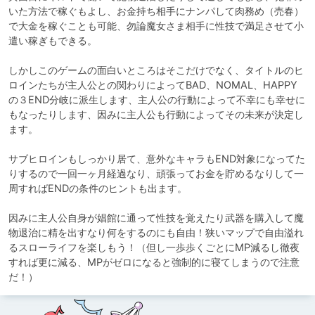
いた方法で稼ぐもよし、お金持ち相手にナンパして肉務め（売春）
で大金を稼ぐことも可能、勿論魔女さま相手に性技で満足させて小
遣い稼ぎもできる。

しかしこのゲームの面白いところはそこだけでなく、タイトルのヒ
ロインたちが主人公との関わりによってBAD、NOMAL、HAPPY
の３END分岐に派生します、主人公の行動によって不幸にも幸せに
もなったりします、因みに主人公も行動によってその未来が決定し
ます。

サブヒロインもしっかり居て、意外なキャラもEND対象になってた
りするので一回一ヶ月経過なり、頑張ってお金を貯めるなりして一
周すればENDの条件のヒントも出ます。

因みに主人公自身が娼館に通って性技を覚えたり武器を購入して魔
物退治に精を出すなり何をするのにも自由！狭いマップで自由溢れ
るスローライフを楽しもう！（但し一歩歩くごとにMP減るし徹夜
すれば更に減る、MPがゼロになると強制的に寝てしまうので注意
だ！）