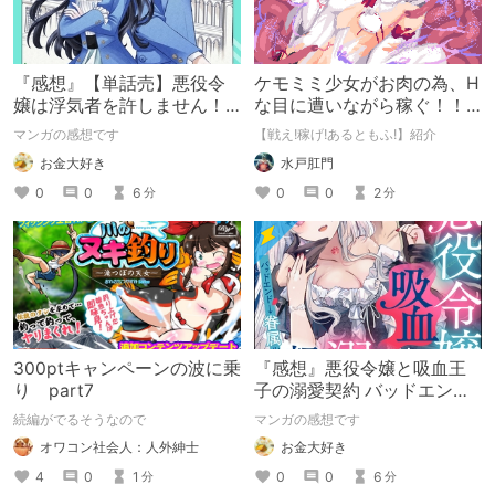
『感想』【単話売】悪役令
ケモミミ少女がお肉の為、H
嬢は浮気者を許しません！ 1
な目に遭いながら稼ぐ！！
話
戦闘エロRPG【戦え!稼げ!あ
マンガの感想です
【戦え!稼げ!あるともふ!】紹介
るともふ!】
お金大好き
水戸肛門
0
0
6
0
0
2
分
分
300ptキャンペーンの波に乗
『感想』悪役令嬢と吸血王
り part7
子の溺愛契約 バッドエンド
→眷属ルートの甘い夜伽
続編がでるそうなので
マンガの感想です
（分冊版） 【第3話】
オワコン社会人：人外紳士
お金大好き
4
0
1
0
0
6
分
分