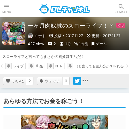
DLチャンネル
MENU
SEARCH
一ヶ月肉奴隷のスローライフ！？
ミナト
投稿：2017.11.27
更新：2017.11.27
ゲーム
427 view
2
1
1
分
作品
スローライフと言ってもまさかの肉奴隷生活だ！
レイプ
和姦
NTR
（と言っても主人公がNTRれるの
いいね
2
ウォッチ
0
あらゆる方法でお金を稼ごう！