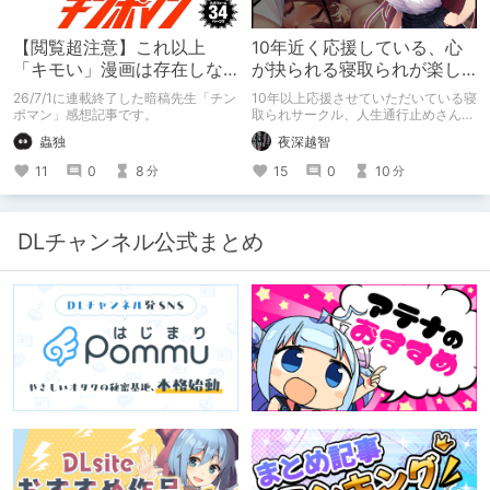
【閲覧超注意】これ以上
10年近く応援している、心
「キモい」漫画は存在しな
が抉られる寝取られが楽し
い？チンポマンとかいう
めるサークル
26/7/1に連載終了した暗稿先生「チン
10年以上応援させていただいている寝
「魂の殺人」の完成形
ポマン」感想記事です。
取られサークル、人生通行止めさんの
新作がとても良かったので、新作を中
蟲独
夜深越智
心に、このサークルのゲームを紹介し
たくて、記事を書かせていただく。
11
0
8
15
0
10
分
分
キミノオモイからずっと好きな熱心な
ファンとしての記事にどうか、お付き
合いいただきたい（2026年7月18日
微修正）
DLチャンネル公式まとめ