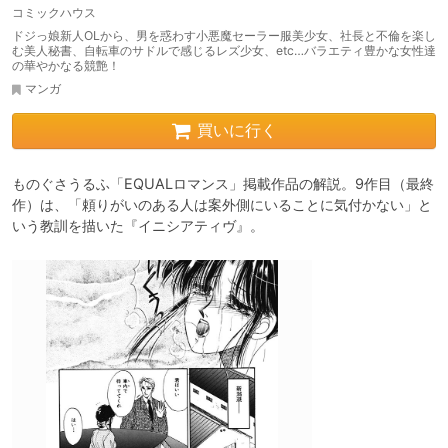
コミックハウス
ドジっ娘新人OLから、男を惑わす小悪魔セーラー服美少女、社長と不倫を楽し
む美人秘書、自転車のサドルで感じるレズ少女、etc…バラエティ豊かな女性達
の華やかなる競艶！
マンガ
買いに行く
ものぐさうるふ「EQUALロマンス」掲載作品の解説。9作目（最終
作）は、「頼りがいのある人は案外側にいることに気付かない」と
いう教訓を描いた『イニシアティヴ』。