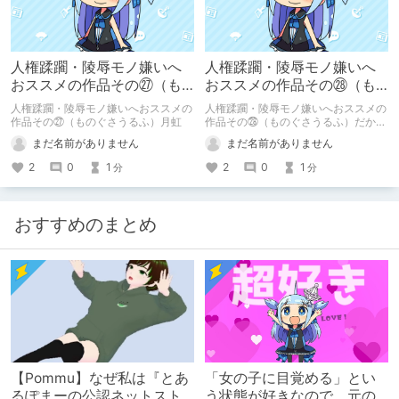
人権蹂躙・陵辱モノ嫌いへ
人権蹂躙・陵辱モノ嫌いへ
おススメの作品その㉗（も
おススメの作品その㉘（も
のぐさうるふ）月虹
のぐさうるふ）だから僕た
人権蹂躙・陵辱モノ嫌いへおススメの
人権蹂躙・陵辱モノ嫌いへおススメの
ちは恋をする
作品その㉗（ものぐさうるふ）月虹
作品その㉘（ものぐさうるふ）だから
僕たちは恋をする
まだ名前がありません
まだ名前がありません
2
0
1
2
0
1
分
分
おすすめのまとめ
【Pommu】なぜ私は『とあ
「女の子に目覚める」とい
るぽまーの公認ネットスト
う状態が好きなので、元の