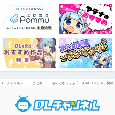
す！
DLチャンネル
まとめ
ものぐさうるふ「EQUALロマンス」掲載作
DLチャ