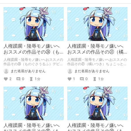
人権蹂躙・陵辱モノ嫌いへ
人権蹂躙・陵辱モノ嫌いへ
おススメの作品その㉔（も
おススメの作品その㉛（橘
のぐさうるふ）デビルズ・
いつき）ちょこっとLOVE♡
人権蹂躙・陵辱モノ嫌いへおススメの
人権蹂躙・陵辱モノ嫌いへおススメの
タッチ
作品その㉔（ものぐさうるふ）デビル
作品その㉛（橘いつき）ちょこっと
ズ・タッチ
LOVE♡
まだ名前がありません
まだ名前がありません
2
0
1
1
0
1
分
分
人権蹂躙・陵辱モノ嫌いへ
人権蹂躙・陵辱モノ嫌いへ