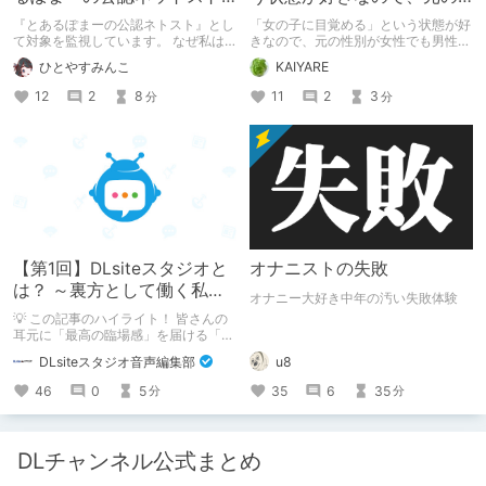
ーカー』になったのか【出
性別が女性でも男性でも問
『とあるぽまーの公認ネトスト』とし
「女の子に目覚める」という状態が好
会い編】
題ない話
て対象を監視しています。 なぜ私は
きなので、元の性別が女性でも男性で
このような行動をとるに至ったのか。
も問題ない話
ひとやすみんこ
KAIYARE
これまでのあゆみを振り返ります。
12
2
8
11
2
3
分
分
【第1回】DLsiteスタジオと
オナニストの失敗
は？ ～裏方として働く私た
オナニー大好き中年の汚い失敗体験
ちの紹介
💡 この記事のハイライト！ 皆さんの
耳元に「最高の臨場感」を届ける「サ
ウンドエンジニアの仕事」のリアルな
DLsiteスタジオ音声編集部
u8
舞台裏を大公開！ スマートな専門
職……と思いきや、実態は「音の変態
46
0
5
35
6
35
分
分
（褒め言葉）」が集まるチーム！？
成人男性スタッフがダミヘに抱きつ
き、スタジオにアダルトグッズが転が
る超大真面目な理由とは？ クオリテ
DLチャンネル公式まとめ
ィ向上のための、ちょっとシュールな
（？）試行錯誤をたっぷりご紹介しま