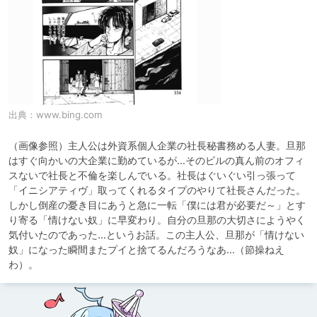
出典：
www.bing.com
（画像参照）主人公は外資系個人企業の社長秘書務める人妻。旦那
はすぐ向かいの大企業に勤めているが…そのビルの真ん前のオフィ
スないで社長と不倫を楽しんでいる。社長はぐいぐい引っ張って
「イニシアティヴ」取ってくれるタイプのやりて社長さんだった。
しかし倒産の憂き目にあうと急に一転「僕には君が必要だ～」とす
り寄る「情けない奴」に早変わり。自分の旦那の大切さにようやく
気付いたのであった…というお話。この主人公、旦那が「情けない
奴」になった瞬間またプイと捨てるんだろうなあ…（節操ねえ
わ）。