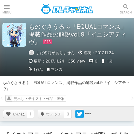
DLチャンネル
MENU
SEARCH
ものぐさうるふ「EQUALロマンス」
掲載作品の解説vol.9『イニシアティ
ヴ』
まだ名前がありません
投稿：2017.11.24
更新：2017.11.24
356 view
0
1
分
マンガ
1
作品
ものぐさうるふ「EQUALロマンス」掲載作品の解説vol.9『イニシアティ
ヴ』
見出し・テキスト・作品・画像
いいね
1
ウォッチ
0