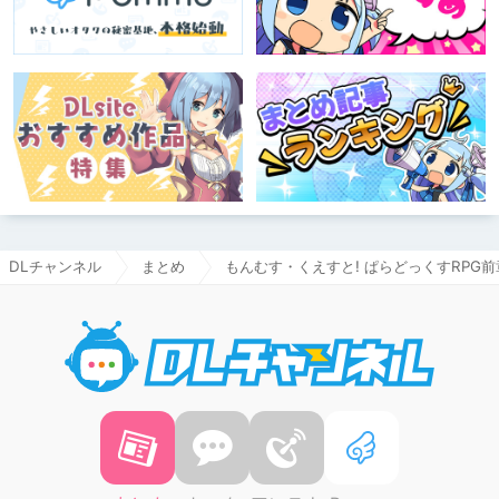
DLチャンネル
まとめ
もんむす・くえすと! ぱらどっくすRPG
DLチャ