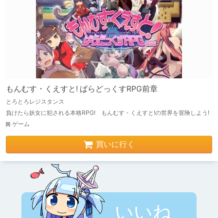
もんむす・くえすと! ぱらどっくすRPG前章
とろとろレジスタンス
負けたら妖女に犯される本格RPG! もんむす・くえすと!の世界を冒険しよう!
ゲーム
買いに行く
いいね