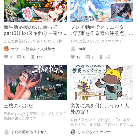
新生活応援の波に乗って
プレイ動画でクリエイター
part3(川のヌキ釣り～滝つ
ズ記事を作る際の注意点、
ぼの天女～)
など
こんな世界に行ってみたいなぁ（棒
TIPSに見せかけたダイマです！
オワコン社会人：人外紳士
Ibuki
2
0
1
12
2
5
分
分
三枚のおふだ
労災に気を付けようね！人
外の皆！
三枚のおふだを実際にプレイしてみて
感想を書く記事です
君は人外かい？ それなら、良い本が
あるんだ。 まずは、このハンドブッ
クをあげるから、ちゃんと読んでから
まだ名前がありません
なんでもスムージー
仕事についてね。 ご安全に！