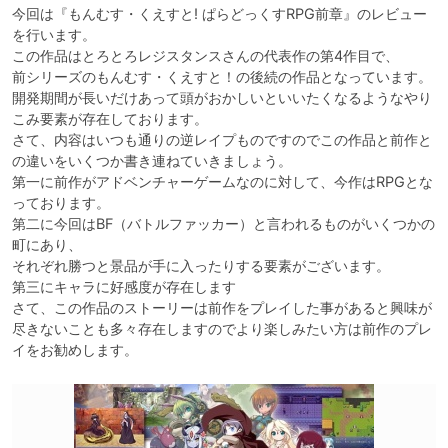
今回は『もんむす・くえすと! ぱらどっくすRPG前章』のレビュー
を行います。

この作品はとろとろレジスタンスさんの代表作の第4作目で、

前シリーズのもんむす・くえすと！の後続の作品となっています。

開発期間が長いだけあって頭がおかしいといいたくなるようなやり
こみ要素が存在しております。

さて、内容はいつも通りの逆レイプものですのでこの作品と前作と
の違いをいくつか書き連ねていきましょう。

第一に前作がアドベンチャーゲームなのに対して、今作はRPGとな
っております。

第二に今回はBF（バトルファッカー）と言われるものがいくつかの
町にあり、

それぞれ勝つと景品が手に入ったりする要素がございます。

第三にキャラに好感度が存在します

さて、この作品のストーリーは前作をプレイした事があると興味が
尽きないことも多々存在しますのでより楽しみたい方は前作のプレ
イをお勧めします。