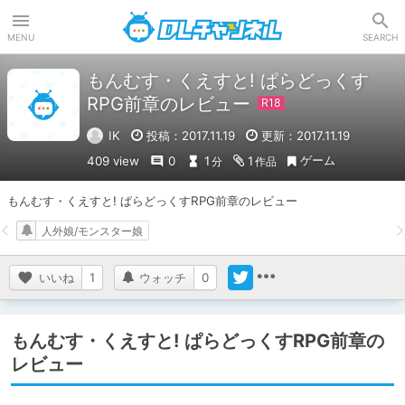
DLチャンネル
MENU
SEARCH
もんむす・くえすと! ぱらどっくす
RPG前章のレビュー
IK
投稿：2017.11.19
更新：2017.11.19
ゲーム
409 view
0
1
1
分
作品
もんむす・くえすと! ぱらどっくすRPG前章のレビュー
人外娘/モンスター娘
いいね
1
ウォッチ
0
もんむす・くえすと! ぱらどっくすRPG前章の
レビュー