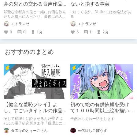
弁の鬼との交わる音声作品
ないと損する事実
が最高すぎる！
妖艶な京都弁の鬼と一緒にお酒を飲ん
L知ってるか。DLsiteには攻略法があ
だりお風呂に入ったり、最後は恋人遊
る
戯をしたり…あやかし好きにはたまら
エトランゼ
エトランゼ
ない一作品を紹介
9
0
1
5
1
2
分
分
おすすめのまとめ
【健全な羞恥プレイ】よ
初めて絵の有償依頼を受け
し、すごいタイトルの作品
て１００時間以上絵を描い
をまた買おう。【湧き上が
た話
そして税理士に読ませるんだ🤭💕 ふ
全然わらえねー話をします
る不健全な気持ち】
わふわ電子研究所さま作『税理士に購
入履歴読まれるボイス』の感想レビュ
三代目しこぼうず
タヌキのとぅーこさん
ーです！