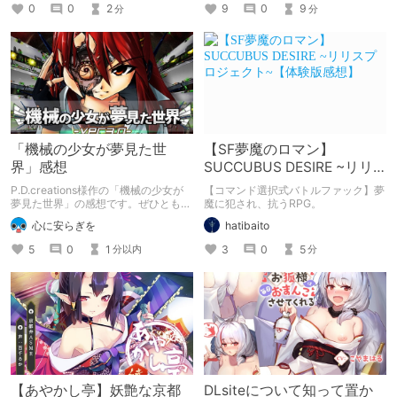
0
0
2
9
0
9
分
分
「機械の少女が夢見た世
【SF夢魔のロマン】
界」感想
SUCCUBUS DESIRE ~リリ
スプロジェクト~【体験版感
P.D.creations様作の「機械の少女が
【コマンド選択式バトルファック】夢
想】
夢見た世界」の感想です。ぜひとも、
魔に犯され、抗うRPG。
気になりましたらご購入を！
心に安らぎを
hatibaito
P.D.creations様の公式サイト
→http://www.pdcreations.co.jp
5
0
1
3
0
5
分以内
分
【あやかし亭】妖艶な京都
DLsiteについて知って置か