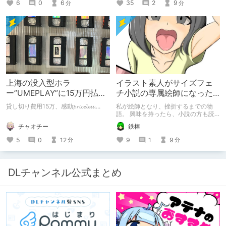
35
2
9
6
0
6
分
分
上海の没入型ホラ
イラスト素人がサイズフェ
ー”UMEPLAY”に15万円払っ
チ小説の専属絵師になった
たら、2作品とも号泣した※
お話
貸し切り費用15万、感動𝓹𝓻𝓲𝓬𝓮𝓵𝓮𝓼𝓼....
私が絵師となり、挫折するまでの物
ネタバレなし
語。 興味を持ったら、小説の方も読
んで欲しいなって感じ 私の絵を使っ
チャオチー
鉄棒
てくれてる小説書きさんのページＵＲ
Ｌ
5
0
12
9
1
9
分
分
https://www.pixiv.net/users/341489
73/novels?p=1
DLチャンネル公式まとめ