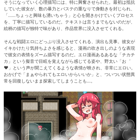
そうになっていく心理描写には、特に興奮させられた。最初は抵抗
していた彼女が、数の暴力とバステの重なりで身動きを封じられ、
「……ちょっと興味も湧いちゃう」と心を開きかけていくプロセス
を、丁寧に描写しているのだ。テキストは言うまでもないのだが、
絵柄の描写が独特で味があり、作品世界に没入させてくれる。

そんな戦闘エロにどっぷり没入させてくれる、演出も見事。彼女が
イキかけたり気持ちよさを感じると、漫画の吹き出しのような表現
で彼女の表情をズーム描写するのだ。エロ漫画あるあるな「チカチ
カ」という擬音で目眩を覚えながら感じてる姿や、野太い「お゛
♥」という声が聞こえてくるような表情が映され、非常にエロい。
おかげで「まぁやられてもエロいからいいか」と、ついつい状態異
常を回復しないまま探索してしまうことも…。