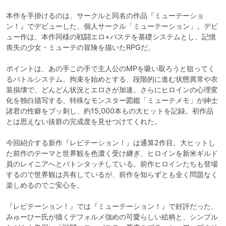
本作を手掛けるのは、サークルと同名の作品『ミューテーショ
ン！』でデビューした、個人サークル「ミューテーション」。デビ
ュー作は、本作同様の戦闘エロ+バステを基礎システムとし、記憶
喪失の少女・ミューテの冒険を描いたRPGだ。

ポイントは、あの手この手で主人公のMPを吸い取ろうと狙ってく
るバトルシステム。拘束を始めとする、段階的に進む状態異常や衣
装損壊で、どんどん状況とエロさが加速。さらにヒロインの心理変
化を独白描写する、特殊なモンスター図鑑「ミューテメモ」が紳士
諸君の性癖をブッ刺し、約15,000本もの大ヒットを記録。初作品
とは思えない抜群の完成度を見せつけてくれた。

今回紹介する新作『レピテーション！』は通算2作目。大ヒットし
た前作のテーマと世界観を色濃く受け継ぎ、ヒロインを新米ギルド
員のレイニアへとバトンタッチしている。前作ヒロインたちも登場
するので世界観は共有しているが、前作を知らずとも全く問題なく
楽しめるのでご安心を。

『レピテーション！』では『ミューテーション！』で好評だった、
みゅーひー氏が描くデフォルメ強めの可愛らしい絵柄と、シンプル