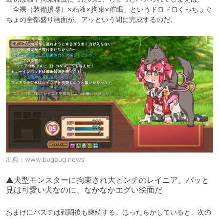
「全裸（装備損壊）×粘液×拘束×催眠」というドロドロぐっちょぐ
ちょの全部盛り画面が、アッという間に完成するのだ。
出典：
www.bugbug.news
▲犬型モンスターに拘束され大ピンチのレイニア。パッと
見は可愛い犬なのに、なかなかエグい絵面だ
おまけにバステは戦闘後も継続する。ほったらかしていると、次の