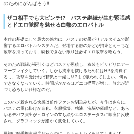
のためにがんばろう!!
ザコ相手でも大ピンチ!? バステ継続が生む緊張感
とドエロ覚醒を魅せる白熱のエロバトル
本作の基礎にして最大の魅力は、バステの効果がリアルタイムで影
響するエロバトルシステムだ。登場する敵の殆どが拘束とえっちな
攻撃を持っており、瞬殺できない限りは必ずエロ攻撃を喰らう。

そのため戦闘が長引くほどバステが累積し、衣装もビリビリにアー
マーブレイクしていく。しかも拘束を抜けるためにはHPを消費す
るし、攻撃を受ければ精気と一緒にMPまで吸われてしまい、何も
できなくなっていく。時間がかかるほどエロ描写が増し、敗北が近
づく恐ろしい仕様なのだ。

このハメ殺される快感は前作ファンお馴染みだが、今作はさらに、
バステの重ね掛けが進化。衣服損壊、粘液、洗脳や催眠など、あら
ゆるデバフ演出がヒロインの立ち絵やエロステータスに即座に反映
され、グラフィックが細かく変化していく。

最初は触手拘束程度だったのに、ちょっとハメられてしまえば、