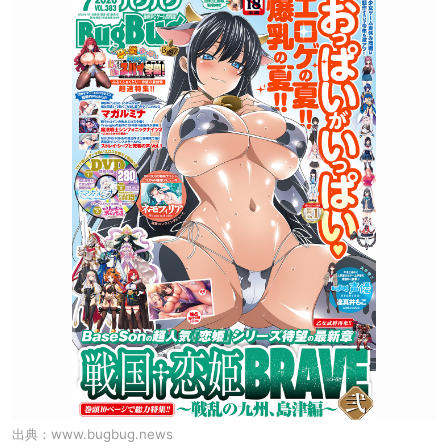
出典：
www.bugbug.news