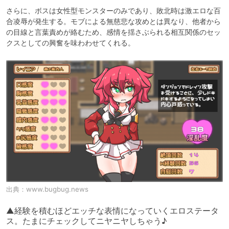
さらに、ボスは女性型モンスターのみであり、敗北時は激エロな百
合凌辱が発生する。モブによる無慈悲な攻めとは異なり、他者から
の目線と言葉責めが絡むため、感情を揺さぶられる相互関係のセッ
クスとしての興奮を味わわせてくれる。
出典：
www.bugbug.news
▲経験を積むほどエッチな表情になっていくエロステータ
ス。たまにチェックしてニヤニヤしちゃう♪