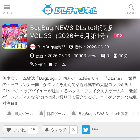
DLチャンネル
MENU
SEARCH
BugBug.NEWS DLsite出張版
VOL.33（2026年6月第1号）
BugBug編集部
投稿：2026.06.23
更新：2026.06.23
10903 view
0
10
分
ゲーム
2
作品
美少女ゲーム雑誌『BugBug』と同人ゲーム販売サイト『DLsite』、業界
のトップランナー同士がタッグを組んで話題沸騰中の大型コラボ企画!!　
DLsiteのトップバイヤーが注目するネクストブレイク同人ゲームを、老舗
ゲームメディアならではの鋭い切り口で紹介するぞ。エロゲファンなら絶
対注目!!
同人ゲーム
新着ゲーム
BugBug.NEWS DLsite出張版
いいね
15
ウォッチ
3