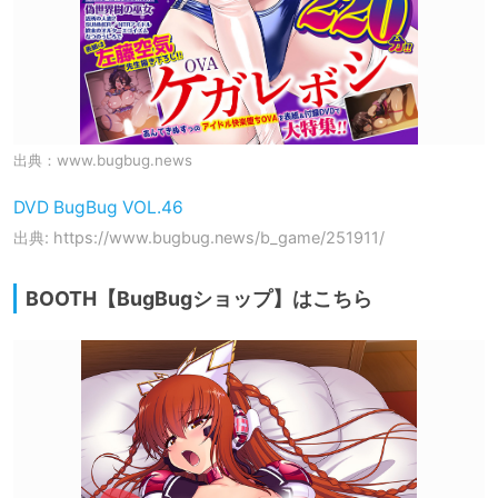
出典：
www.bugbug.news
DVD BugBug VOL.46
出典: https://www.bugbug.news/b_game/251911/
BOOTH【BugBugショップ】はこちら