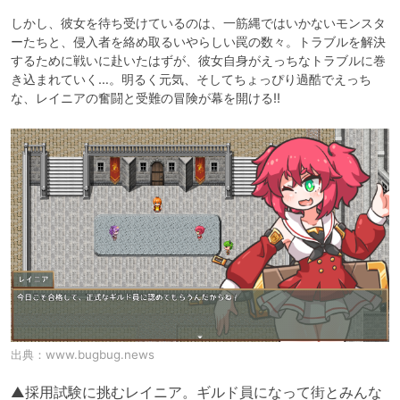
しかし、彼女を待ち受けているのは、一筋縄ではいかないモンスタ
ーたちと、侵入者を絡め取るいやらしい罠の数々。トラブルを解決
するために戦いに赴いたはずが、彼女自身がえっちなトラブルに巻
き込まれていく…。明るく元気、そしてちょっぴり過酷でえっち
な、レイニアの奮闘と受難の冒険が幕を開ける!!
出典：
www.bugbug.news
▲採用試験に挑むレイニア。ギルド員になって街とみんな