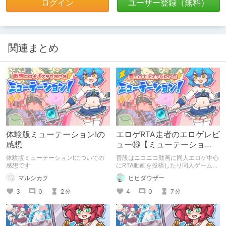
ログイン
ユーザー登録（無料）
関連まとめ
体験版ミューテーション!の
エロゲRTA走者のエロゲレビ
感想
ュー⑯【ミューテーショ
ン!】
体験版ミューテーション!についての
普段はニコニコ動画に同人エロゲ中心
感想です
にRTA動画を投稿したり同人ゲームを
作ったりしてる人が エロゲレビュー
マルシカク
ヒヒダウザー
記事をRTA目線も取り入れて書いてみ
たものです。
3
0
2
4
0
7
分
分