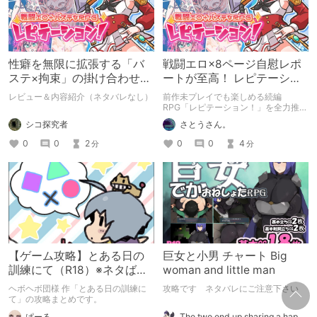
性癖を無限に拡張する「バ
戦闘エロ×8ページ自慰レポ
ステ×拘束」の掛け合わせが
ートが至高！ レピテーショ
目玉の戦闘エロRPG『レピ
ン！ねちっこいバステ責め
レビュー＆内容紹介（ネタバレなし）
前作未プレイでも楽しめる続編
テーション！』
が健康に良すぎるRPG
RPG「レピテーション！」を全力推
し。戦闘エロ・バステ満載のねちっこ
シコ探究者
さとうさん。
い責めが最高で、特に回想部屋の8ペ
ージ魔物レポートが神。レイニアちゃ
0
0
2
0
0
4
分
分
んの表情差分・自慰絶頂シーンで脳が
溶け、浄化されること間違いなし。猫
耳バステや立ち絵変化も興奮度高く、
遊びやすくなったシステムで初心者に
も優しい。エロ好きは光の速さで買う
べき！ 前作ファンも新規も「一生つ
いていく」レベルの満足度です。
【ゲーム攻略】とある日の
巨女と小男 チャート Big
訓練にて（R18）※ネタばれ
woman and little man
注意
ヘボヘボ団様 作「とある日の訓練に
攻略です ネタバレにご注意下さい
て」の攻略まとめです。
The two end up sharing a happy kiss【二人は幸せな接吻をして終了】
ぱーる