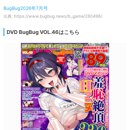
BugBug2026年7月号
出典: https://www.bugbug.news/b_game/260496/
DVD BugBug VOL.46はこちら