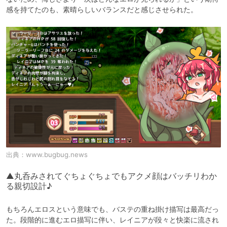
感を持てたのも、素晴らしいバランスだと感じさせられた。
出典：
www.bugbug.news
▲丸呑みされてぐちょぐちょでもアクメ顔はバッチリわか
る親切設計♪
もちろんエロスという意味でも、バステの重ね掛け描写は最高だっ
た。段階的に進むエロ描写に伴い、レイニアが段々と快楽に流され