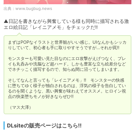
出典：
www.bugbug.news
▲日記を書きながら興奮している様も同時に描写される激
エロ絵日記「レイニアメモ」をチェックだ!!
まずはPOPなイラストと世界観がいい感じ。UIなんかもシッカ
りしていて、初心者も手に取りやすそうですが…それが罠!!

モンスターも可愛い見た目なのにエロ攻撃がえげつなく、プレ
イも丸呑みや洗脳など超ハード。しかも豊富な立ち絵差分など
でネチッこく描写するので、知らぬ間に沼ってしまいます。

そしてなんと言っても「レイニアメモ」!!　モンスターの快感
に堕ちてゆく様子が独白されるのは、浮気の様子を告白してい
るのを聞くような、黒い興奮が味わえてオススメ。ヒロイン視
点の快楽堕ちモノが好きならぜひ!!

（マス大澤）
DLsiteの販売ページはこちら!!