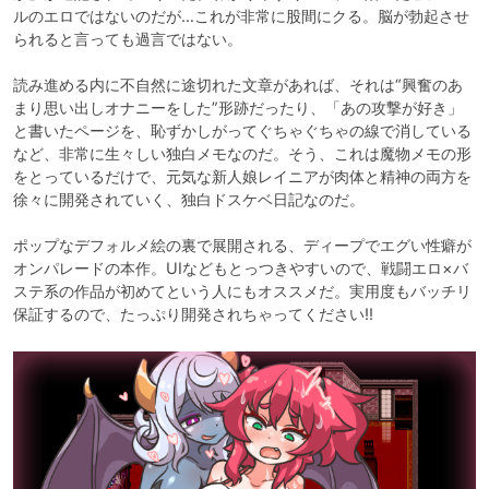
ルのエロではないのだが…これが非常に股間にクる。脳が勃起させ
られると言っても過言ではない。

読み進める内に不自然に途切れた文章があれば、それは“興奮のあ
まり思い出しオナニーをした”形跡だったり、「あの攻撃が好き」
と書いたページを、恥ずかしがってぐちゃぐちゃの線で消している
など、非常に生々しい独白メモなのだ。そう、これは魔物メモの形
をとっているだけで、元気な新人娘レイニアが肉体と精神の両方を
徐々に開発されていく、独白ドスケベ日記なのだ。

ポップなデフォルメ絵の裏で展開される、ディープでエグい性癖が
オンパレードの本作。UIなどもとっつきやすいので、戦闘エロ×バ
ステ系の作品が初めてという人にもオススメだ。実用度もバッチリ
保証するので、たっぷり開発されちゃってください!!