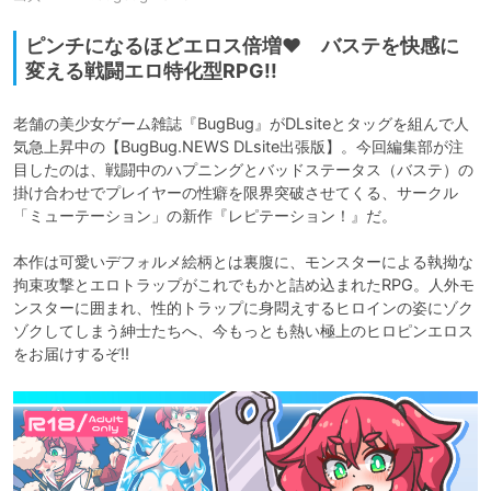
ピンチになるほどエロス倍増♥ バステを快感に
変える戦闘エロ特化型RPG!!
老舗の美少女ゲーム雑誌『BugBug』がDLsiteとタッグを組んで人
気急上昇中の【BugBug.NEWS DLsite出張版】。今回編集部が注
目したのは、戦闘中のハプニングとバッドステータス（バステ）の
掛け合わせでプレイヤーの性癖を限界突破させてくる、サークル
「ミューテーション」の新作『レピテーション！』だ。

本作は可愛いデフォルメ絵柄とは裏腹に、モンスターによる執拗な
拘束攻撃とエロトラップがこれでもかと詰め込まれたRPG。人外モ
ンスターに囲まれ、性的トラップに身悶えするヒロインの姿にゾク
ゾクしてしまう紳士たちへ、今もっとも熱い極上のヒロピンエロス
をお届けするぞ!!