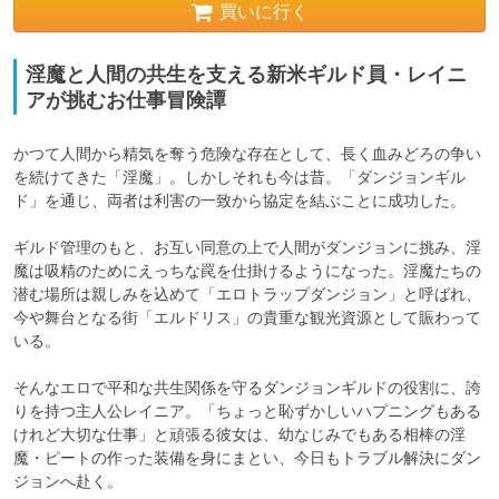
買いに行く
淫魔と人間の共生を支える新米ギルド員・レイニ
アが挑むお仕事冒険譚
かつて人間から精気を奪う危険な存在として、長く血みどろの争い
を続けてきた「淫魔」。しかしそれも今は昔。「ダンジョンギル
ド」を通じ、両者は利害の一致から協定を結ぶことに成功した。

ギルド管理のもと、お互い同意の上で人間がダンジョンに挑み、淫
魔は吸精のためにえっちな罠を仕掛けるようになった。淫魔たちの
潜む場所は親しみを込めて「エロトラップダンジョン」と呼ばれ、
今や舞台となる街「エルドリス」の貴重な観光資源として賑わって
いる。

そんなエロで平和な共生関係を守るダンジョンギルドの役割に、誇
りを持つ主人公レイニア。「ちょっと恥ずかしいハプニングもある
けれど大切な仕事」と頑張る彼女は、幼なじみでもある相棒の淫
魔・ピートの作った装備を身にまとい、今日もトラブル解決にダン
ジョンへ赴く。
