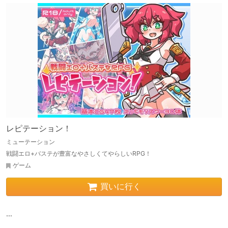
レピテーション！
ミューテーション
戦闘エロ+バステが豊富なやさしくてやらしいRPG！
ゲーム
買いに行く
…