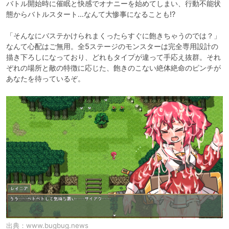
バトル開始時に催眠と快感でオナニーを始めてしまい、行動不能状
態からバトルスタート…なんて大惨事になることも!?

「そんなにバステかけられまくったらすぐに飽きちゃうのでは？」
なんて心配はご無用。全5ステージのモンスターは完全専用設計の
描き下ろしになっており、どれもタイプが違って手応え抜群。それ
ぞれの場所と敵の特徴に応じた、飽きのこない絶体絶命のピンチが
あなたを待っているぞ。
出典：
www.bugbug.news