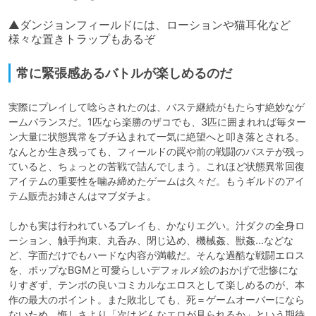
▲ダンジョンフィールドには、ローションや猫耳化など
様々な置きトラップもあるぞ
常に緊張感あるバトルが楽しめるのだ
実際にプレイして唸らされたのは、バステ継続がもたらす絶妙なゲ
ームバランスだ。1匹なら楽勝のザコでも、3匹に囲まれれば毎ター
ン大量に状態異常をブチ込まれて一気に絶望へと叩き落とされる。
なんとか生き残っても、フィールドの罠や前の戦闘のバステが残っ
ていると、ちょっとの苦戦で詰んでしまう。これほど状態異常回復
アイテムの重要性を噛み締めたゲームは久々だ。もうギルドのアイ
テム販売お姉さんはマブダチよ。

しかも実は行われているプレイも、かなりエグい。汁ダクの全身ロ
ーション、触手拘束、丸呑み、閉じ込め、機械姦、獣姦…などな
ど、字面だけでもハードな内容が満載だ。そんな過酷な戦闘エロス
を、ポップなBGMと可愛らしいデフォルメ絵のおかげで悲惨にな
りすぎず、テンポの良いコミカルなエロスとして楽しめるのが、本
作の最大のポイント。また敗北しても、死＝ゲームオーバーになら
ないため、悔しさより「次はどんなエロが見られるか」という期待