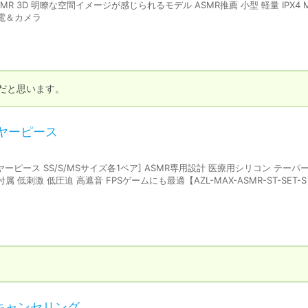
for ASMR 3D 明瞭な空間イメージが感じられるモデル ASMR推薦 小型 軽量 IPX4 
家電＆カメラ
択だと思います。
d イヤーピース
tandard [イヤーピース SS/S/MSサイズ各1ペア] ASMR専用設計 医療用シリコン テー
 低圧迫 高遮音 FPSゲームにも最適【AZL-MAX-ASMR-ST-SET-S】
ズキャンセリング