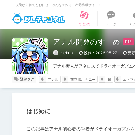
二次元なら何でもお任せ！みんなで作る二次元情報サイト！
DLチャンネル
まとめ
トーク
ア
アナル開発のすゝめ
mekun
投稿：2026.05.27
更新
アナル素人がアネロスでドライオーガズム
登録タグ
アナル
前立腺オナニー
脳
エネマ
はじめに
この記事はアナル初心者の筆者がドライオーガズムを