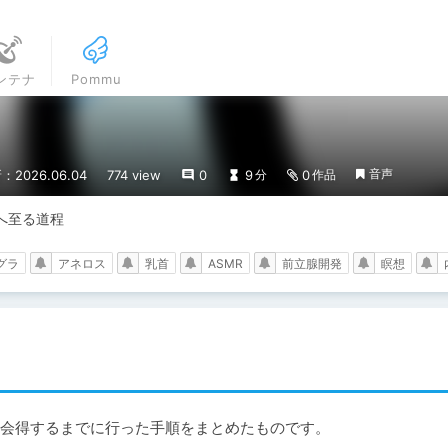
ンテナ
Pommu
音声
：2026.06.04
774 view
0
9
0
分
作品
へ至る道程
グラ
アネロス
乳首
ASMR
前立腺開発
瞑想
会得するまでに行った手順をまとめたものです。
