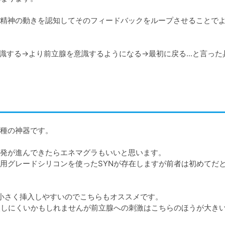
精神の動きを認知してそのフィードバックをループさせることで
する→より前立腺を意識するようになる→最初に戻る...と言った
種の神器です。

発が進んできたらエネマグラもいいと思います。

用グレードシリコンを使ったSYNが存在しますが前者は初めてだ
が小さく挿入しやすいのでこちらもオススメです。

入しにくいかもしれませんが前立腺への刺激はこちらのほうが大き