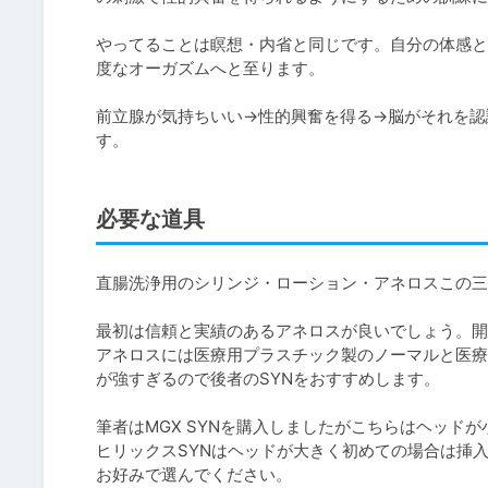
やってることは瞑想・内省と同じです。自分の体感と
度なオーガズムへと至ります。

前立腺が気持ちいい→性的興奮を得る→脳がそれを認識
必要な道具
直腸洗浄用のシリンジ・ローション・アネロスこの三
最初は信頼と実績のあるアネロスが良いでしょう。開
アネロスには医療用プラスチック製のノーマルと医療
が強すぎるので後者のSYNをおすすめします。

筆者はMGX SYNを購入しましたがこちらはヘッド
ヒリックスSYNはヘッドが大きく初めての場合は挿
お好みで選んでください。
