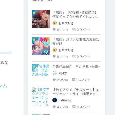
『感想』【初投稿×連続絶頂】
何度イってもやめてくれない嫉
妬彼氏に激責めされて堕とされ
お金大好き
る。
0
0
いいね
コメント
『感想』ガサツな友哉の素顔は
夜だけ
お金大好き
0
0
いいね
コメント
しめな
予告作品紹介 耳かき処 -苺風-
76421
2
0
いいね
コメント
レム
【放てアクメブラスター！】エ
ージェントミライ～極限アクメ
機械姦調教～【体験版感想】
hatibaito
4
0
いいね
コメント