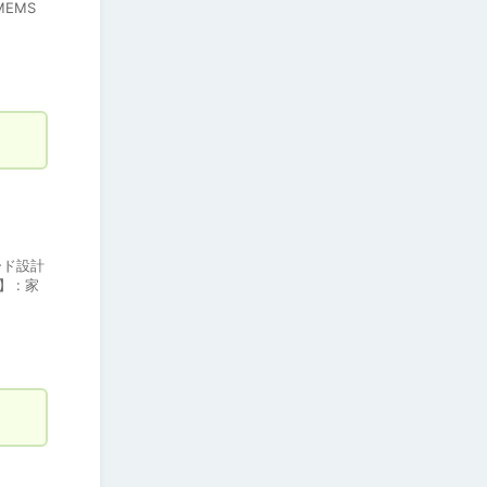
MEMS
パード設計
 : 家