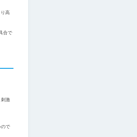
より高
具合で
と刺激
いので