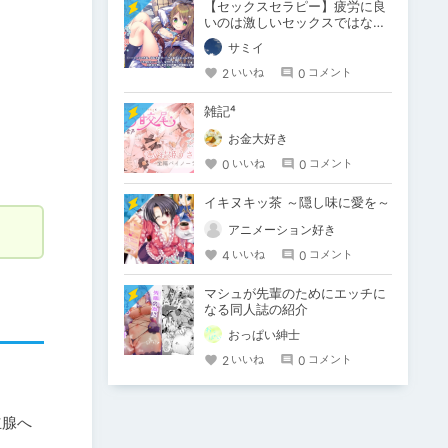
【セックスセラピー】疲労に良
いのは激しいセックスではな
く、いわゆるスローセックス。
サミイ
2
0
いいね
コメント
雑記⁴
お金大好き
0
0
いいね
コメント
イキヌキッ茶 ～隠し味に愛を～
アニメーション好き
4
0
いいね
コメント
マシュが先輩のためにエッチに
なる同人誌の紹介
おっぱい紳士
2
0
いいね
コメント
立腺へ