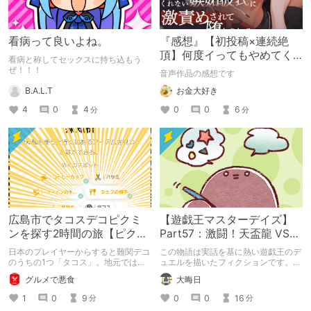
看病って良いよね。
『感想』【初投稿×連続絶
頂】何度イってもやめてく
看病と称してセックスに持ち込もう
れない嫉妬彼氏に激責めさ
ぜ！！！
音声作品の感想です
れて堕とされる。
B.A.L.T
お金大好き
4
0
4
0
0
6
分
分
広島市でタコスデコピクミ
【遊戯王マスターデイズ】
ンを探す2時間の旅【ピクミ
Part57：激闘！天盃龍 VS
ンブルーム / Pikmin
千年D【架空デュエル】
日本のプレイヤーからすると難関デコ
この物語は実話を基に熱い遊戯王のデ
Bloom】
のうちの1つ「タコス」。地元では見
ュエルを描いたフィクションです。
つけられなかった男が広島で探す旅を
（自分用メモ：2025-05-14）
グルメで悪食
大晦日
お送りします。ねくすと5月のテーマ
「お出かけの記録」。
1
0
9
0
0
16
分
分