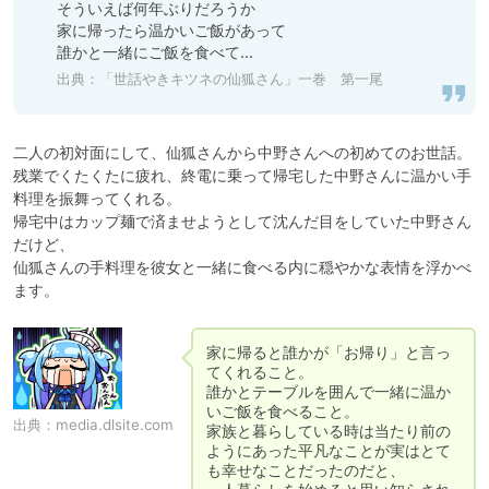
そういえば何年ぶりだろうか

家に帰ったら温かいご飯があって

誰かと一緒にご飯を食べて…
出典：「世話やきキツネの仙狐さん」一巻 第一尾
二人の初対面にして、仙狐さんから中野さんへの初めてのお世話。

残業でくたくたに疲れ、終電に乗って帰宅した中野さんに温かい手
料理を振舞ってくれる。

帰宅中はカップ麺で済ませようとして沈んだ目をしていた中野さん
だけど、

仙狐さんの手料理を彼女と一緒に食べる内に穏やかな表情を浮かべ
ます。
家に帰ると誰かが「お帰り」と言っ
てくれること。

誰かとテーブルを囲んで一緒に温か
いご飯を食べること。

出典：
media.dlsite.com
家族と暮らしている時は当たり前の
ようにあった平凡なことが実はとて
も幸せなことだったのだと、
