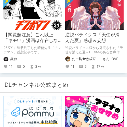
【閲覧超注意】これ以上
逆説パラドクス「天使が消
「キモい」漫画は存在しな
えた夏」感想＆妄想
い？チンポマンとかいう
26/7/1に連載終了した暗稿先生「チン
逆説パラドクス様から発売された「天
「魂の殺人」の完成形
ポマン」感想記事です。
使が消えた夏～DLsiteのある音声作品
について～」の感想です。 妄想も多
蟲独
たー坊🐦@成宮 さんLOVE
いです。
11
0
8
11
5
17
分
分
DLチャンネル公式まとめ