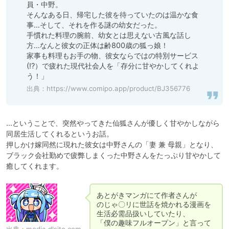
員・中野。

そんなある日、帰宅した彼を待っていたのは温かな食
事…そして、それを作る謎の幼女だった。

手慣れた料理の腕前、幼女とは思えない古風な話し
方…なんと彼女の正体は齢800歳の狐っ娘！

家事も料理もお手の物、彼女ならではの特別サービス
(!?）で疲れた現代社会人を「存分に甘やかしてくれよ
う！」
出典：
https://www.comipo.app/product/BJ356776
…ということで、突然やってきた仙狐さんが優しく甘やかしながら
同居生活してくれるというお話。

押しかけ嫁同然に現れた彼女は中野さんの「妻 兼 母親」となり、

ブラック会社勤めで疲弊しまくった中野さんをたっぷり甘やかして
癒してくれます。
あとがきマンガにて作者さんが

のじゃ〇リに世話を焼かれる漫画を
生活必需品扱いしていたり、

「僕の趣味フルオープン」と言って