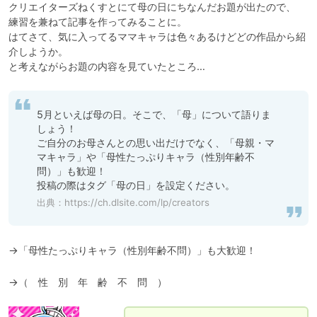
クリエイターズねくすとにて母の日にちなんだお題が出たので、

練習を兼ねて記事を作ってみることに。

はてさて、気に入ってるママキャラは色々あるけどどの作品から紹
介しようか。

と考えながらお題の内容を見ていたところ…
5月といえば母の日。そこで、「母」について語りま
しょう！

ご自分のお母さんとの思い出だけでなく、「母親・マ
マキャラ」や「母性たっぷりキャラ（性別年齢不
問）」も歓迎！

投稿の際はタグ「母の日」を設定ください。
出典：
https://ch.dlsite.com/lp/creators
→（　性　別　年　齢　不　問　）