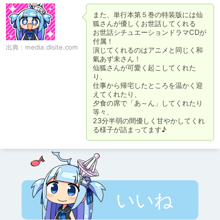
また、単行本第５巻の特装版には仙
狐さんが優しくお世話してくれる

お世話シチュエーションドラマCDが
付属！

出典：
media.dlsite.com
演じてくれるのはアニメと同じく和
氣あず未さん！

仙狐さんが可愛く起こしてくれた
り、

仕事から帰宅したところを温かく迎
えてくれたり、

夕食の席で「あ～ん」してくれたり
等々、

23分半弱の間優しく甘やかしてくれ
る様子が詰まってます♪
いいね