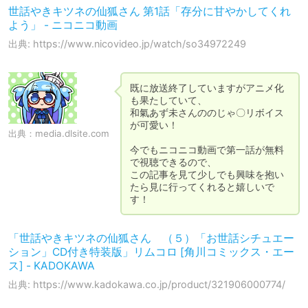
世話やきキツネの仙狐さん 第1話「存分に甘やかしてくれ
よう」 - ニコニコ動画
出典: https://www.nicovideo.jp/watch/so34972249
既に放送終了していますがアニメ化
も果たしていて、

和氣あず未さんののじゃ〇リボイス
が可愛い！

出典：
media.dlsite.com
今でもニコニコ動画で第一話が無料
で視聴できるので、

この記事を見て少しでも興味を抱い
たら見に行ってくれると嬉しいで
す！
「世話やきキツネの仙狐さん （５）「お世話シチュエー
ション」CD付き特装版」リムコロ [角川コミックス・エー
ス] - KADOKAWA
出典: https://www.kadokawa.co.jp/product/321906000774/