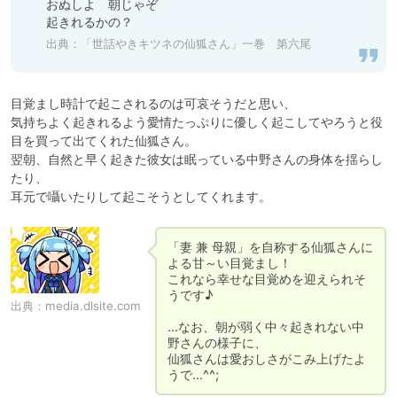
おぬしよ　朝じゃぞ

起きれるかの？
出典：「世話やきキツネの仙狐さん」一巻 第六尾
目覚まし時計で起こされるのは可哀そうだと思い、

気持ちよく起きれるよう愛情たっぷりに優しく起こしてやろうと役
目を買って出てくれた仙狐さん。

翌朝、自然と早く起きた彼女は眠っている中野さんの身体を揺らし
たり、

耳元で囁いたりして起こそうとしてくれます。
「妻 兼 母親」を自称する仙狐さんに
よる甘～い目覚まし！

これなら幸せな目覚めを迎えられそ
うです♪

出典：
media.dlsite.com
…なお、朝が弱く中々起きれない中
野さんの様子に、

仙狐さんは愛おしさがこみ上げたよ
うで…^^;