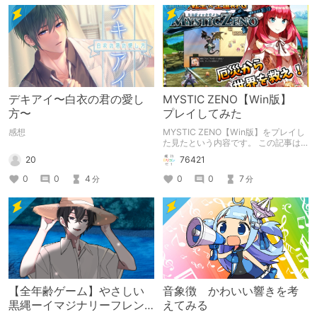
デキアイ〜白衣の君の愛し
MYSTIC ZENO【Win版】
方〜
プレイしてみた
感想
MYSTIC ZENO【Win版】をプレイし
た見たという内容です。 この記事は
通常のクリエイターズ記事です。
20
76421
0
0
4
0
0
7
分
分
【全年齢ゲーム】やさしい
音象徴 かわいい響きを考
黒縄ーイマジナリーフレン
えてみる