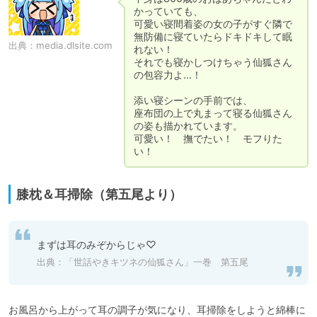
かっていても、

可愛い寝間着姿の女の子がすぐ隣で
無防備に寝ていたらドキドキして眠
出典：
media.dlsite.com
れない！

それでも寝かしつけちゃう仙狐さん
の包容力よ…！

添い寝シーンの手前では、

座布団の上で丸まって寝る仙狐さん
の姿も描かれています。

可愛い！　撫でたい！　モフりた
い！
膝枕＆耳掃除（第五尾より）
まずは耳のみぞからじゃ♡
出典：「世話やきキツネの仙狐さん」一巻 第五尾
お風呂から上がって耳の調子が気になり、耳掃除をしようと綿棒に