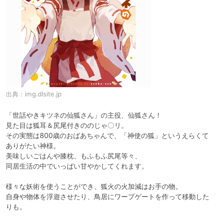
出典：
img.dlsite.jp
「世話やきキツネの仙狐さん」の主役、仙狐さん！

見た目は狐耳＆尻尾付きののじゃ〇リ。

その実態は800歳のおばあちゃんで、「神使の狐」というえらくて
ありがたい神様。

美味しいごはんや膝枕、もふもふ尻尾等々、

同居生活の中でいっぱい甘やかしてくれます。

様々な妖術を使うことができ、狐火の火加減はお手の物。

自身や物体を浮遊させたり、鳥居にワープゲートを作って移動した
りも。