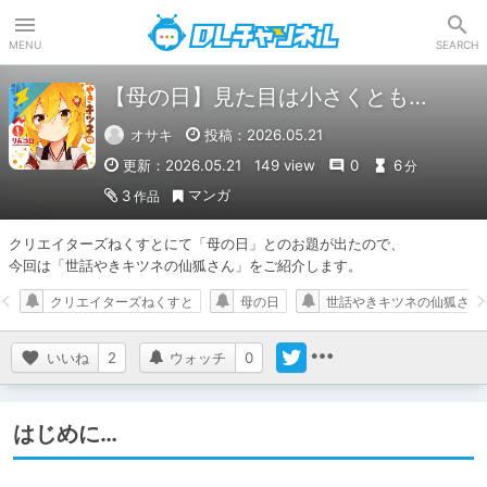
DLチャンネル
MENU
SEARCH
【母の日】見た目は小さくとも…
オサキ
投稿：2026.05.21
更新：2026.05.21
149 view
0
6
分
マンガ
3
作品
クリエイターズねくすとにて「母の日」とのお題が出たので、

今回は「世話やきキツネの仙狐さん」をご紹介します。
クリエイターズねくすと
母の日
世話やきキツネの仙狐さん
いいね
2
ウォッチ
0
はじめに…