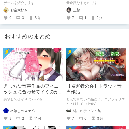
ドの「彼」と過ごすおぼん
ゲームを紹介します
音象徴なるものです
やすみー
お金大好き
上都
0
0
6
7
1
2
分
分
おすすめのまとめ
えっちな音声作品のフィニ
【被害者の会】トラウマ音
ッシュに合わせてイくのが
声作品
下手すぎる【失敗した話】
失敗してばかり てへぺろ
とんでもない作品だよ。＊アフィリエ
イトはしていません
名無しのスケベ
純白のティシュ丸
9
2
11
7
0
8
分
分