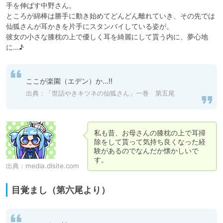
手を伸ばす中野さん。

ところが綿棒は勝手に動き始めてどんどん離れていき、その先では
仙狐さんが耳かきを片手にスタンバイしている姿が。

彼女の小さな膝枕の上で優しく耳を綺麗にして貰う内に、夢心地
に…♪
ここが楽園（エデン）か…!!
出典：「世話やきキツネの仙狐さん」一巻 第五尾
私も昔、お母さんの膝枕の上で耳掃
除をして貰って気持ち良くなった経
験があるのでなんだか懐かしいで
す。
出典：
media.dlsite.com
目覚まし（第六尾より）