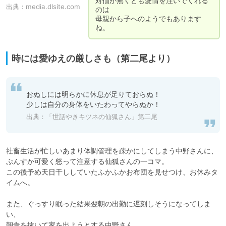
対価が無くとも愛情を注いでくれる
出典：
media.dlsite.com
のは

母親から子へのようでもあります
ね。
時には愛ゆえの厳しさも（第二尾より）
おぬしには明らかに休息が足りておらぬ！

少しは自分の身体をいたわってやらぬか！
出典：「世話やきキツネの仙狐さん」第二尾
社畜生活が忙しいあまり体調管理を疎かにしてしまう中野さんに、

ぷんすか可愛く怒って注意する仙狐さんの一コマ。

この後予め天日干ししていたふかふかお布団を見せつけ、お休みタ
イムへ。

また、ぐっすり眠った結果翌朝の出勤に遅刻しそうになってしま
い、

朝食を抜いて家を出ようとする中野さん。
