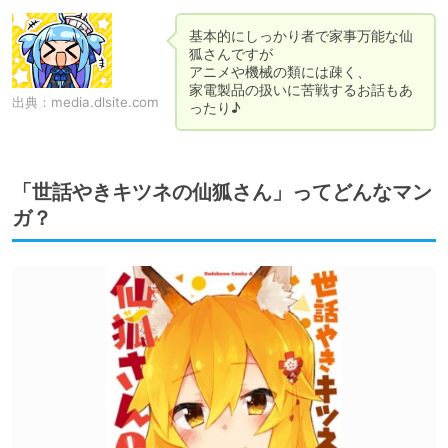
基本的にしっかり者で家事万能な仙
狐さんですが

アニメや機械の類には疎く、

家電製品の扱いに苦戦するお話もあ
出典：
media.dlsite.com
ったり♪
「世話やきキツネの仙狐さん」ってどんなマン
ガ？