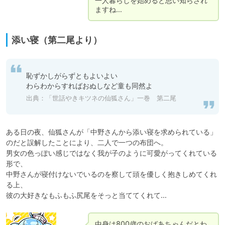
一人暮らしを始めると思い知らされ
ますね…
添い寝（第二尾より）
恥ずかしがらずともよいよい

わらわからすればおぬしなど童も同然よ
出典：「世話やきキツネの仙狐さん」一巻 第二尾
ある日の夜、仙狐さんが「中野さんから添い寝を求められている」
のだと誤解したことにより、二人で一つの布団へ。

男女の色っぽい感じではなく我が子のように可愛がってくれている
形で、

中野さんが寝付けないでいるのを察して頭を優しく抱きしめてくれ
る上、

彼の大好きなもふもふ尻尾をそっと当ててくれて…
中身は800歳のおばあちゃんだとわ