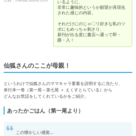
出典：
media.dlsite.com
いるように、

非常に趣味的というか願望が具現化
された感じの内容。

それだけにのじゃ〇リ好きな私のツ
ボにもめっちゃ刺さり、

新刊が出る度に書店へ通って即・
購・入！
仙狐さんのここが母親！
というわけで仙狐さんのママキャラ要素を説明するに当たり、

単行本一巻（第一尾～第七尾 ＋ えくすとらている）から

あったかごはん（第一尾より）
この懐かしい感覚…
